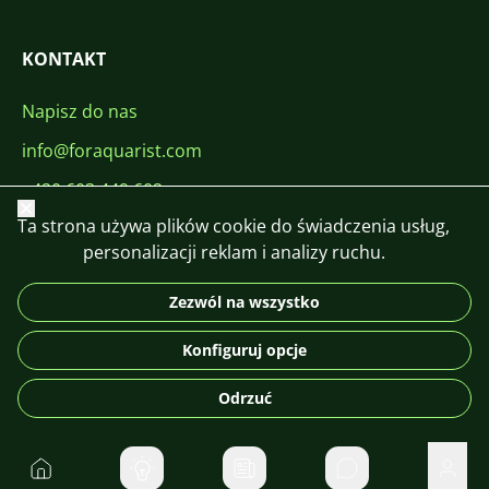
KONTAKT
Napisz do nas
info@foraquarist.com
+420 603 449 602
Zamknij
Ta strona używa plików cookie do świadczenia usług,
personalizacji reklam i analizy ruchu.
Zezwól na wszystko
CS
SK
EN
PL
DE
Konfiguruj opcje
© 2026 For Aquarist
Odrzuć
Do domu
Prywatne wiadom
Użyt