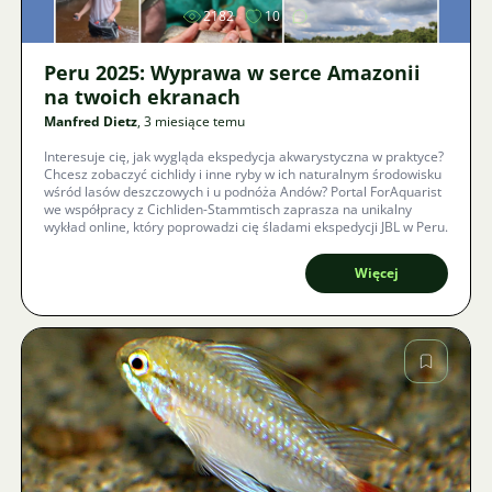
2182
10
Peru 2025: Wyprawa w serce Amazonii
na twoich ekranach
Manfred Dietz
, 3 miesiące temu
Interesuje cię, jak wygląda ekspedycja akwarystyczna w praktyce?
Chcesz zobaczyć cichlidy i inne ryby w ich naturalnym środowisku
wśród lasów deszczowych i u podnóża Andów? Portal ForAquarist
we współpracy z Cichliden-Stammtisch zaprasza na unikalny
wykład online, który poprowadzi cię śladami ekspedycji JBL w Peru.
Więcej
Zdjęcie