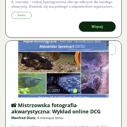
A. inornata – rodzaj Apistogramma oferuje odkrycie dla każdego
akwarysty. Dowiedz się wszystkiego o odpowiednim wyposażeniu,
niezbędnych parametrach wody i dlaczego to właśnie niepozorne
gatunki czasami opowiadają najciekawsze historie.
Średni
Więcej
Zdjęcie
2257
8
3
📸 Mistrzowska fotografia
akwarystyczna: Wykład online DCG
Manfred Dietz
, 4 miesiące temu
Czy masz problem z uchwyceniem swoich cichlid w ruchu? Czy