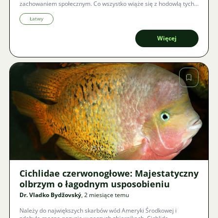
zachowaniem społecznym. Co wszystko wiąże się z hodowlą tych
osobowości świata ryb, jak urządzić im kawałek dziczy w salonie i
dlaczego lepiej unikać obawianych hřebenáčů?
Łatwy
Więcej
Zdjęcie
2510
15
Cichlidae czerwonogłowe: Majestatyczny
olbrzym o łagodnym usposobieniu
Dr. Vladko Bydžovský
, 2 miesiące temu
Należy do największych skarbów wód Ameryki Środkowej i