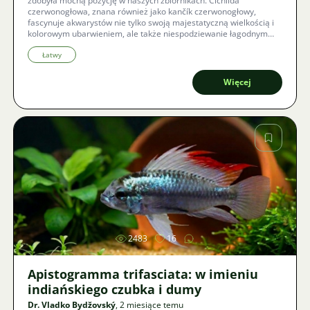
zdobyła mocną pozycję w naszych zbiornikach. Cichlida
czerwonogłowa, znana również jako kančík czerwonogłowy,
fascynuje akwarystów nie tylko swoją majestatyczną wielkością i
kolorowym ubarwieniem, ale także niespodziewanie łagodnym
usposobieniem. Co wszystko wiąże się z hodowlą tego
inteligentnego olbrzyma i jak stworzyć mu w niewoli idealne
Łatwy
warunki do udanego rozmnażania?
Więcej
Zdjęcie
2483
16
Apistogramma trifasciata: w imieniu
indiańskiego czubka i dumy
Dr. Vladko Bydžovský
, 2 miesiące temu