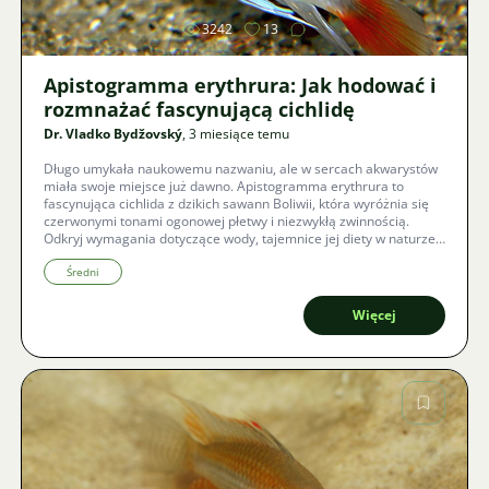
3242
13
Apistogramma erythrura: Jak hodować i
rozmnażać fascynującą cichlidę
Dr. Vladko Bydžovský
, 3 miesiące temu
Długo umykała naukowemu nazwaniu, ale w sercach akwarystów
miała swoje miejsce już dawno. Apistogramma erythrura to
fascynująca cichlida z dzikich sawann Boliwii, która wyróżnia się
czerwonymi tonami ogonowej płetwy i niezwykłą zwinnością.
Odkryj wymagania dotyczące wody, tajemnice jej diety w naturze
oraz instrukcje, jak skutecznie rozmnożyć zdrową generację w
domowych warunkach.
Średni
Więcej