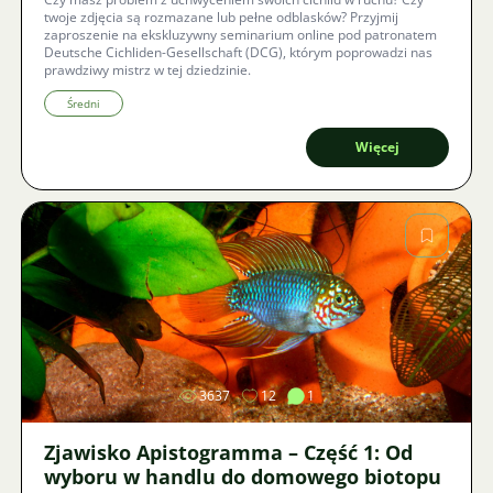
twoje zdjęcia są rozmazane lub pełne odblasków? Przyjmij
zaproszenie na ekskluzywny seminarium online pod patronatem
Deutsche Cichliden-Gesellschaft (DCG), którym poprowadzi nas
prawdziwy mistrz w tej dziedzinie.
Średni
Więcej
Zdjęcie
3637
12
1
Zjawisko Apistogramma – Część 1: Od
wyboru w handlu do domowego biotopu