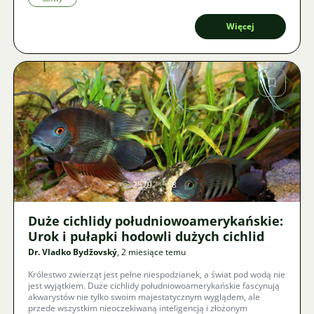
Więcej
Zdjęcie
2579
8
Duże cichlidy południowoamerykańskie:
Urok i pułapki hodowli dużych cichlid
Dr. Vladko Bydžovský
, 2 miesiące temu
Królestwo zwierząt jest pełne niespodzianek, a świat pod wodą nie
jest wyjątkiem. Duże cichlidy południowoamerykańskie fascynują
akwarystów nie tylko swoim majestatycznym wyglądem, ale
przede wszystkim nieoczekiwaną inteligencją i złożonym