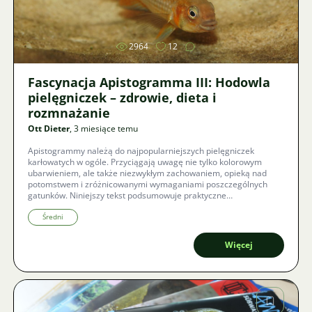
Zdjęcie
2964
12
Fascynacja Apistogramma III: Hodowla
pielęgniczek – zdrowie, dieta i
rozmnażanie
Ott Dieter
, 3 miesiące temu
Apistogrammy należą do najpopularniejszych pielęgniczek
karłowatych w ogóle. Przyciągają uwagę nie tylko kolorowym
ubarwieniem, ale także niezwykłym zachowaniem, opieką nad
potomstwem i zróżnicowanymi wymaganiami poszczególnych
gatunków. Niniejszy tekst podsumowuje praktyczne
doświadczenia w ich hodowli, profilaktyce chorób, rozmnażaniu i
żywieniu, pokazując, dlaczego pielęgniczki są tak atrakcyjne dla
Średni
akwarystów.
Więcej