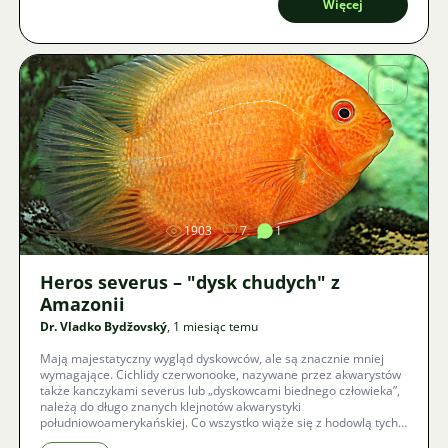
Więcej
Zdjęcie
1903
7
1
Heros severus – "dysk chudych" z
Amazonii
Dr. Vladko Bydžovský
, 1 miesiąc temu
Mają majestatyczny wygląd dyskowców, ale są znacznie mniej
wymagające. Cichlidy czerwonooke, nazywane przez akwarystów
także kanczykami severus lub „dyskowcami biednego człowieka”,
należą do długo znanych klejnotów akwarystyki
południowoamerykańskiej. Co wszystko wiąże się z hodowlą tych
fascynujących, ciekawskich olbrzymów, jak urządzić im zbiornik