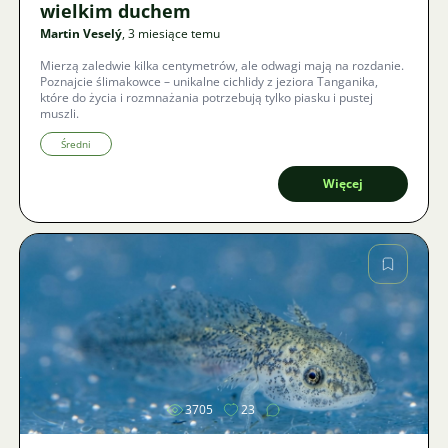
wielkim duchem
Martin Veselý
, 3 miesiące temu
Mierzą zaledwie kilka centymetrów, ale odwagi mają na rozdanie.
Poznajcie ślimakowce – unikalne cichlidy z jeziora Tanganika,
które do życia i rozmnażania potrzebują tylko piasku i pustej
muszli.
Średni
Więcej
Zdjęcie
3705
23