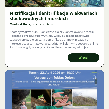
2200
16
Nitrifikacja i denitrifikacja w akwariach
słodkowodnych i morskich
Manfred Dietz
, 3 miesiące temu
Azotany w akwarium – konieczne zło czy kontrolowany proces?
Podczas gdy regularne wymiany wody są często kosztowne i
czasochłonne, biologiczna denitrifikacja stanowi niezwykle
interesującą alternatywę. Weź udział w kolejnym spotkaniu online
AKF 6 maja, gdy prelegent Dieter Untergasser wyjaśni, jak
neutralizować toksyczne wydaliny i zapewnić długoterminowe
przetrwanie ryb.
Więcej
Zdjęcie