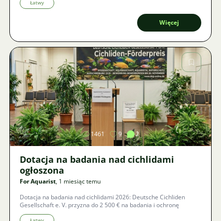
bez ryzyka zniszczonych roślin i jakie nietypowe warianty
Łatwy
kolorystyczne dziś rządzą światem akwariów?
Więcej
Zdjęcie
1461
9
2
Dotacja na badania nad cichlidami
ogłoszona
For Aquarist
, 1 miesiąc temu
Dotacja na badania nad cichlidami 2026: Deutsche Cichliden
Gesellschaft e. V. przyzna do 2 500 € na badania i ochronę
Łatwy