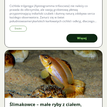
Cichlida trójpręga (Apistogramma trifasciata) nie należy co
prawda do olbrzymów, ale swoją grzbietową płetwą
przypominającą indiański czubek i dumną naturą zdobywa serca
każdego obserwatora. Zanurz się w świat
południowoamerykańskich karłowatych cichlid i odkryj, dlaczego
ten klejnot z dorzecza Rio Paraguay jest wyzwaniem, które warto
podjąć, mimo jego wolniejszego wzrostu i specyficznych wymagań
Średni
dotyczących czystości wody.
Więcej
Zdjęcie
3085
26
Ślimakowce – małe ryby z ciałem,