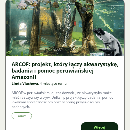
Zdjęcie
2587
13
ARCOF: projekt, który łączy akwarystykę,
badania i pomoc peruwiańskiej
Amazonii
Linda Vlachova
, 4 miesiące temu
ARCOF w peruwiańskim Iquitos dowodzi, że akwarystyka może
mieć rzeczywisty wpływ. Unikalny projekt łączy badania, pomoc
lokalnym społecznościom oraz ochronę przyszłości ryb
ozdobnych.
Łatwy
Więcej