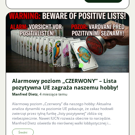
Zdjęcie
2961
12
1
Alarmowy poziom „CZERWONY” – Lista
pozytywna UE zagraża naszemu hobby!
Manfred Dietz
, 4 miesiące temu
Alarmowy poziom „Czerwony” dla naszego hobby: Aktualna
analiza dynamiki na poziomie UE pokazuje, że zakaz hodowli
zwierząt przez tylną furtkę „listy pozytywnej” zbliża się
niebezpiecznie. Nawet IUCN rozważa obecnie to narzędzie.
Manfred Dietz oświetla tło nierównej walki lobbystycznej i
przedstawia trzy konkretne sposoby, jak my jako akwarysty
możemy jeszcze zapobiec grożącemu końcowi naszego hobby.
Średni