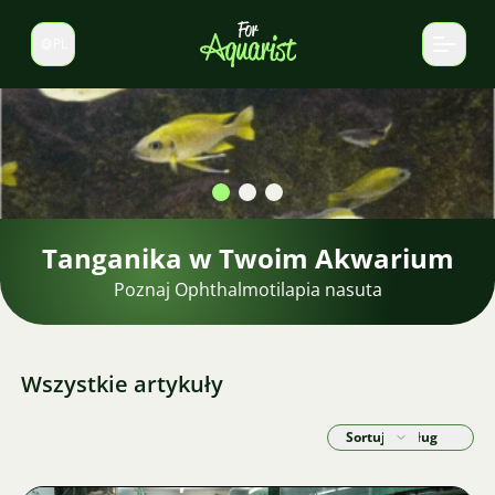
PL
Zmień język
Krewetki w akwarium
Znajdź idealne krewetki do swojego akwarium.
Wszystkie artykuły
Sortuj według