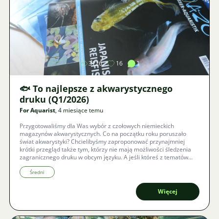
Zdjęcie
3126
16
1
🐟 To najlepsze z akwarystycznego
druku (Q1/2026)
For Aquarist
, 4 miesiące temu
Przygotowaliśmy dla Was wybór z czołowych niemieckich
magazynów akwarystycznych. Co na początku roku poruszało
świat akwarystyki? Chcielibyśmy zaproponować przynajmniej
krótki przegląd także tym, którzy nie mają możliwości śledzenia
zagranicznego druku w obcym języku. A jeśli któreś z tematów
Was zainteresuje, możecie później samodzielnie znaleźć i zakupić
dany numer.
Średni
Więcej