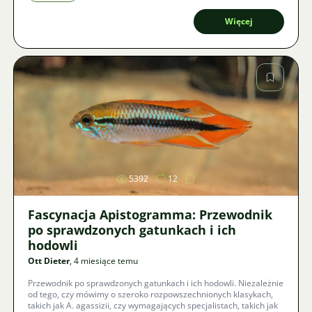
Więcej
Zdjęcie
5392
12
Fascynacja Apistogramma: Przewodnik
po sprawdzonych gatunkach i ich
hodowli
Ott Dieter
, 4 miesiące temu
Przewodnik po sprawdzonych gatunkach i ich hodowli. Niezależnie
od tego, czy mówimy o szeroko rozpowszechnionych klasykach,
takich jak A. agassizii, czy wymagających specjalistach, takich jak