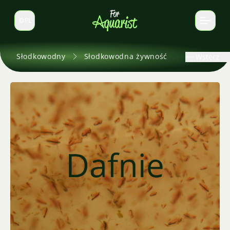
PL
Zmień język
Słodkowodny
Słodkowodna żywność
Wstecz