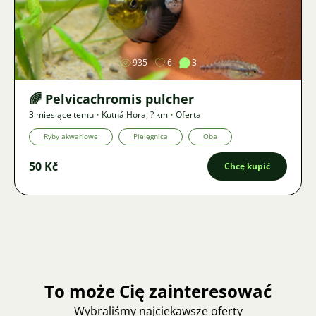
Zdjęcie
935
6
3
🌈 Pelvicachromis pulcher
3 miesiące temu
•
Kutná Hora
,
? km
•
Oferta
Ryby akwariowe
Pielęgnica
Oba
50 Kč
Chcę kupić
To może Cię zainteresować
Wybraliśmy najciekawsze oferty