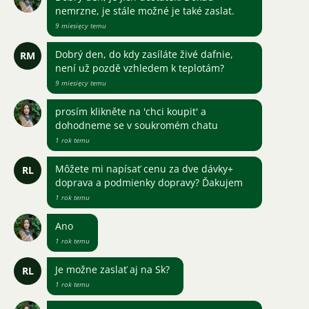
nemrzne, je stále možné je také zaslat.
9 miesięcy temu
Dobrý den, do kdy zasíláte živé dafnie,
RM
není už pozdě vzhledem k teplotám?
9 miesięcy temu
prosím klikněte na 'chci koupit' a
dohodneme se v soukromém chatu
1 rok temu
Môžete mi napísať cenu za dve dávky+
RL
doprava a podmienky dopravy? Ďakujem
1 rok temu
Ano
1 rok temu
Je možne zaslať aj na Sk?
RL
1 rok temu