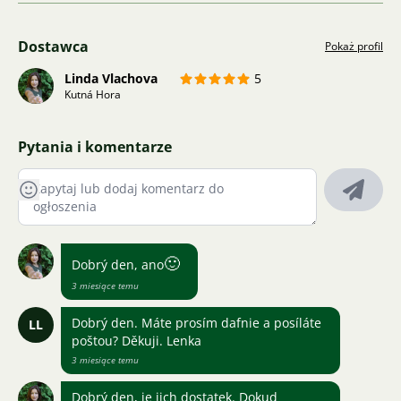
Dostawca
Pokaż profil
Linda Vlachova
5
Kutná Hora
Pytania i komentarze
🙂
Dobrý den, ano
3 miesiące temu
Dobrý den. Máte prosím dafnie a posíláte
LL
poštou? Děkuji. Lenka
3 miesiące temu
Dobrý den, je jich dostatek. Dokud