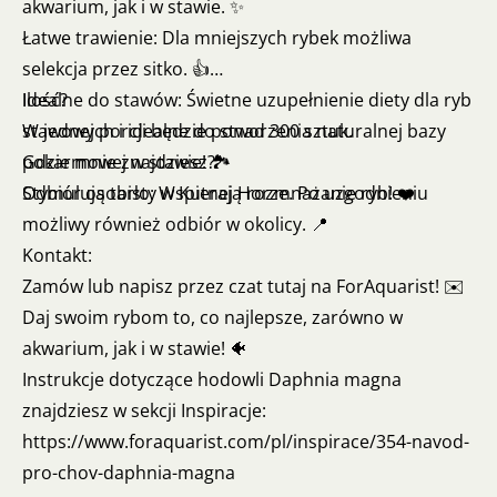
akwarium, jak i w stawie. ✨
Łatwe trawienie: Dla mniejszych rybek możliwa
selekcja przez sitko. 👍
Idealne do stawów: Świetne uzupełnienie diety dla ryb
Ilość?
stawowych i idealne do stworzenia naturalnej bazy
W jednej porcji będzie ponad 300 sztuk.
pokarmowej w stawie! 🏞️
Gdzie mnie znajdziesz?
Stymulują tarło: Wspierają rozmnażanie ryb! ❤️
Odbiór osobisty w Kutnej Horze. Po uzgodnieniu
możliwy również odbiór w okolicy. 📍
Kontakt:
Zamów lub napisz przez czat tutaj na ForAquarist! ✉️
Daj swoim rybom to, co najlepsze, zarówno w
akwarium, jak i w stawie! 🐠
Instrukcje dotyczące hodowli Daphnia magna
znajdziesz w sekcji Inspiracje:
https://www.foraquarist.com/pl/inspirace/354-navod-
pro-chov-daphnia-magna