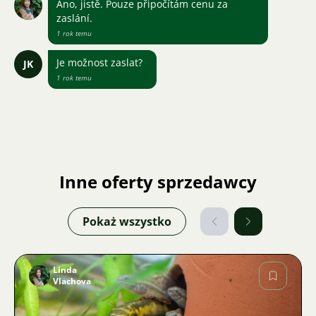
Ano, jistě. Pouze připočítám cenu za
zaslání.
1 rok temu
Je možnost zaslat?
JK
1 rok temu
Inne oferty sprzedawcy
Pokaż wszystko
Linda
Vlachova