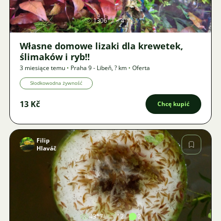
1306
4
Własne domowe lizaki dla krewetek,
ślimaków i ryb!!
3 miesiące temu
•
Praha 9 - Libeň
,
? km
•
Oferta
Słodkowodna żywność
13 Kč
Chcę kupić
Filip
Hlaváč
Zdjęcie
4317
12
2