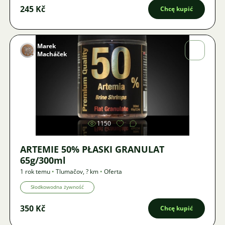
245 Kč
Chcę kupić
Marek
Macháček
Zdjęcie
1150
ARTEMIE 50% PŁASKI GRANULAT
65g/300ml
1 rok temu
•
Tlumačov
,
? km
•
Oferta
Słodkowodna żywność
350 Kč
Chcę kupić