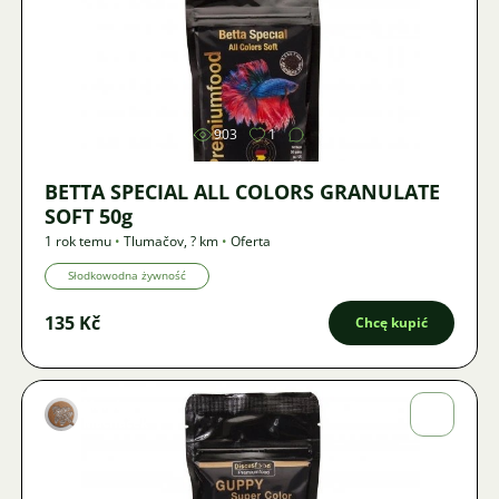
Zdjęcie
903
1
BETTA SPECIAL ALL COLORS GRANULATE
SOFT 50g
1 rok temu
•
Tlumačov
,
? km
•
Oferta
Słodkowodna żywność
135 Kč
Chcę kupić
Marek
Macháček