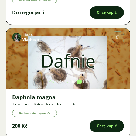
Do negocjacji
Chcę kupić
Linda
Vlachova
Zdjęcie
4143
6
10
Daphnia magna
1 rok temu
•
Kutná Hora
,
? km
•
Oferta
Słodkowodna żywność
200 Kč
Chcę kupić