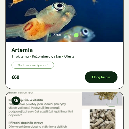
Zdjęcie
2768
2
1
Artemia
1 rok temu
•
Ružomberok
,
? km
•
Oferta
Słodkowodna żywność
€60
Chcę kupić
Sandra
SK
Křivánková
Zdjęcie