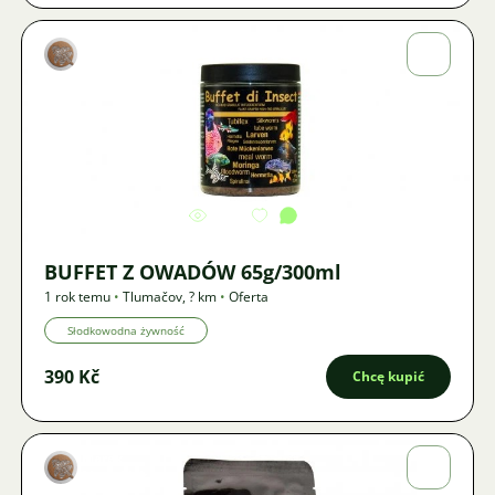
Marek
Macháček
Zdjęcie
1189
4
BUFFET Z OWADÓW 65g/300ml
1 rok temu
•
Tlumačov
,
? km
•
Oferta
Słodkowodna żywność
390 Kč
Chcę kupić
Marek
Macháček