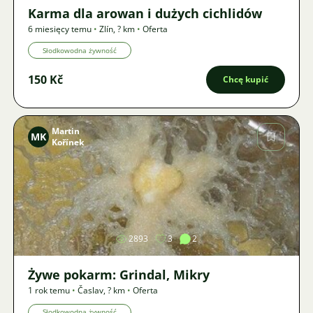
Karma dla arowan i dużych cichlidów
6 miesięcy temu
•
Zlín
,
? km
•
Oferta
Słodkowodna żywność
150 Kč
Chcę kupić
Martin
MK
Kořínek
Zdjęcie
2893
3
2
Żywe pokarm: Grindal, Mikry
1 rok temu
•
Časlav
,
? km
•
Oferta
Słodkowodna żywność