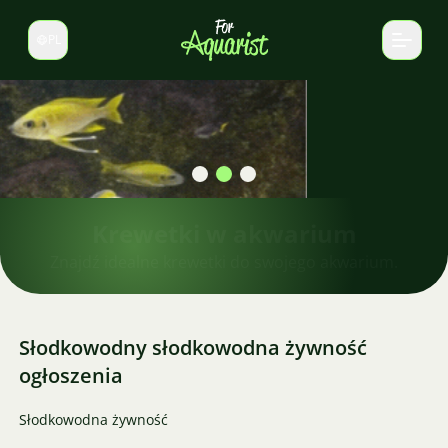
PL
Zmień język
Krewetki w akwarium
Znajdź idealne krewetki do swojego akwarium.
Słodkowodny słodkowodna żywność
ogłoszenia
Słodkowodna żywność