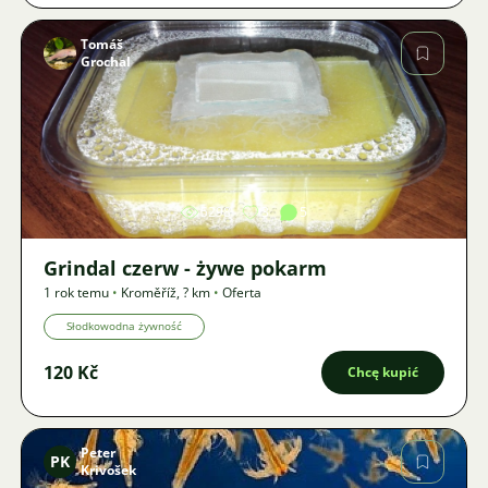
Tomáš
Grochal
Zdjęcie
5298
3
5
Grindal czerw - żywe pokarm
1 rok temu
•
Kroměříž
,
? km
•
Oferta
Słodkowodna żywność
120 Kč
Chcę kupić
Peter
PK
Krivošek