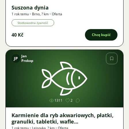
Suszona dynia
1 rok temu
•
Brno
,
? km
•
Oferta
Słodkowodna żywność
40 Kč
Chcę kupić
Jan
JP
Prokop
Zdjęcie
1311
2
Karmienie dla ryb akwariowych, płatki,
granulki, tabletki, wafle...
1 rok temu
•
Lejsovka
,
? km
•
Oferta