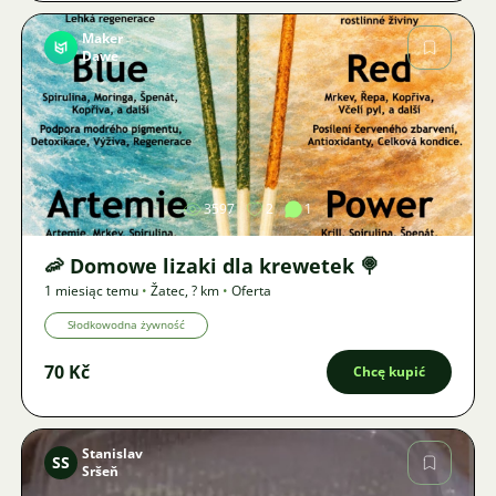
Maker
Dawe
Zdjęcie
3597
2
1
🦐 Domowe lizaki dla krewetek 🍭
1 miesiąc temu
•
Žatec
,
? km
•
Oferta
Słodkowodna żywność
70 Kč
Chcę kupić
Stanislav
SS
Sršeň