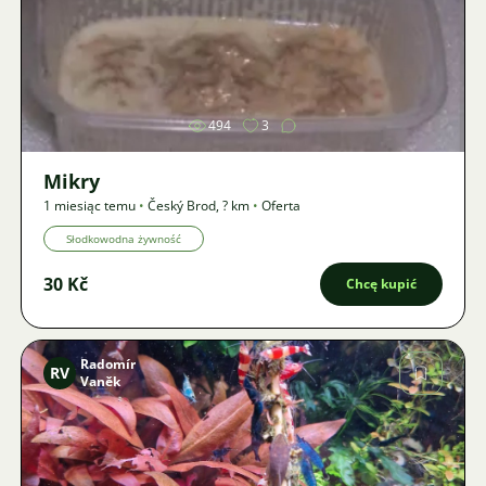
Zdjęcie
494
3
Mikry
1 miesiąc temu
•
Český Brod
,
? km
•
Oferta
Słodkowodna żywność
30 Kč
Chcę kupić
Radomír
RV
Vaněk
Zdjęcie