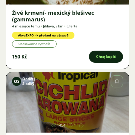
Živé krmení- mexický blešivec
(gammarus)
4 miesiące temu
•
Jihlava
,
? km
•
Oferta
AkvaEXPO - k předání na výstavě
Słodkowodna żywność
150 Kč
Chcę kupić
Ondřej
OS
Sladký
Zdjęcie
1454
1