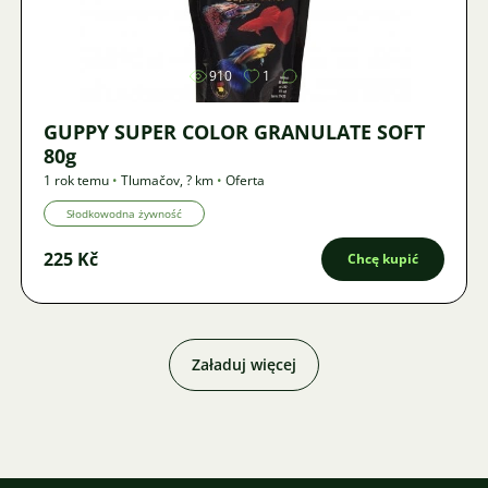
Zdjęcie
910
1
GUPPY SUPER COLOR GRANULATE SOFT
80g
1 rok temu
•
Tlumačov
,
? km
•
Oferta
Słodkowodna żywność
225 Kč
Chcę kupić
Załaduj więcej