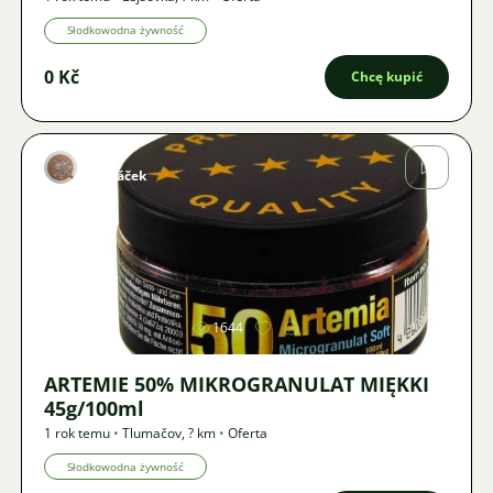
Słodkowodna żywność
0 Kč
Chcę kupić
Marek
Macháček
Zdjęcie
1644
ARTEMIE 50% MIKROGRANULAT MIĘKKI
45g/100ml
1 rok temu
•
Tlumačov
,
? km
•
Oferta
Słodkowodna żywność