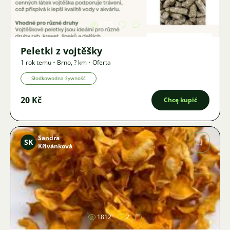
3725
Peletki z vojtěšky
1 rok temu
•
Brno
,
? km
•
Oferta
Słodkowodna żywność
20 Kč
Chcę kupić
Sandra
SK
Křivánková
Zdjęcie
1812
2