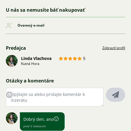
U nás sa nemusíte báť nakupovať
Overený e-mail
Predajca
Zobraziť profil
Linda Vlachova
5
Kutná Hora
Otázky a komentáre
🙂
Dobrý den, ano
pred 3 mesiacmi