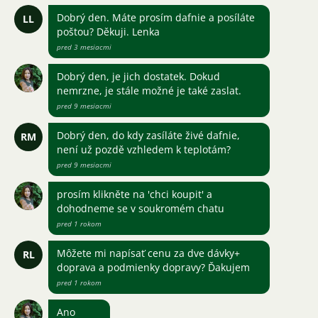
Dobrý den. Máte prosím dafnie a posíláte
LL
poštou? Děkuji. Lenka
pred 3 mesiacmi
Dobrý den, je jich dostatek. Dokud
nemrzne, je stále možné je také zaslat.
pred 9 mesiacmi
Dobrý den, do kdy zasíláte živé dafnie,
RM
není už pozdě vzhledem k teplotám?
pred 9 mesiacmi
prosím klikněte na 'chci koupit' a
dohodneme se v soukromém chatu
pred 1 rokom
Môžete mi napísať cenu za dve dávky+
RL
doprava a podmienky dopravy? Ďakujem
pred 1 rokom
Ano