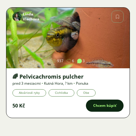
Linda
Vlachova
Obrázok
937
6
3
🌈 Pelvicachromis pulcher
pred 3 mesiacmi
•
Kutná Hora
,
? km
•
Ponuka
Akváriové ryby
Cichlidka
Obe
50 Kč
Chcem kúpiť