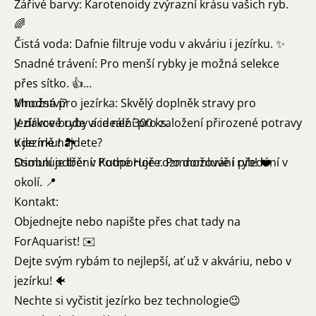
Zářivé barvy: Karotenoidy zvýrazní krásu vašich ryb.
🌈
Čistá voda: Dafnie filtruje vodu v akváriu i jezírku. ✨
Snadné trávení: Pro menší rybky je možná selekce
přes sítko. 👍
Vhodná pro jezírka: Skvělý doplněk stravy pro
Množství?
jezírkové ryby a ideální pro založení přirozené potravy
V dávce bude více než 300 ks.
v jezírku! 🏞️
Kde mě najdete?
Stimuluje tření: Podporuje rozmnožování ryb! ❤️
Osobní odběr v Kutné Hoře. Po domluvě i předání v
okolí. 📍
Kontakt:
Objednejte nebo napište přes chat tady na
ForAquarist! ✉️
Dejte svým rybám to nejlepší, ať už v akváriu, nebo v
jezírku! 🐠
Nechte si vyčistit jezírko bez technologie😉