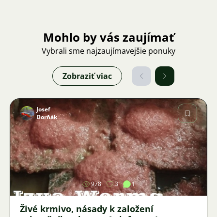
Mohlo by vás zaujímať
Vybrali sme najzaujímavejšie ponuky
Zobraziť viac
Josef
Dorňák
Obrázok
978
3
1
Živé krmivo, násady k založení