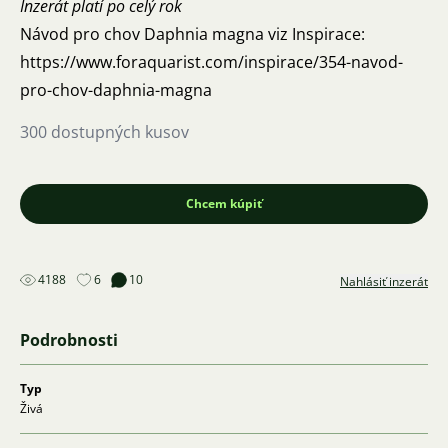
Inzerát platí po celý rok
Návod pro chov Daphnia magna viz Inspirace:
https://www.foraquarist.com/inspirace/354-navod-
pro-chov-daphnia-magna
300 dostupných kusov
Chcem kúpiť
4188
6
10
Nahlásiť inzerát
Podrobnosti
Typ
Živá