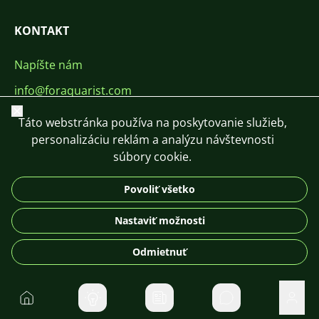
KONTAKT
Napíšte nám
info@foraquarist.com
Zavrieť
+420 603 449 602
Táto webstránka používa na poskytovanie služieb,
personalizáciu reklám a analýzu návštevnosti
súbory cookie.
Povoliť všetko
CS
SK
EN
PL
DE
Nastaviť možnosti
© 2026 For Aquarist
Odmietnuť
Domov
Súkromné správ
Použí