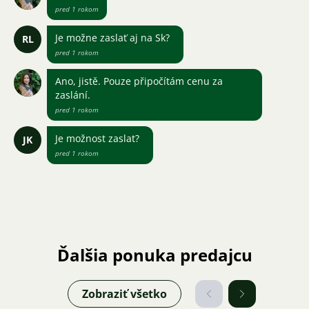
pred 1 rokom
Je možne zaslať aj na Sk?
RL
pred 1 rokom
Ano, jistě. Pouze připočítám cenu za
zaslání.
pred 1 rokom
Je možnost zaslat?
JK
pred 1 rokom
Ďalšia ponuka predajcu
Zobraziť všetko