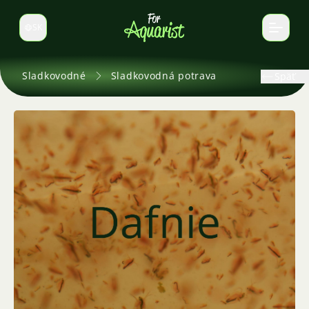
SK
Prepnúť jazyk
Sladkovodné
Sladkovodná potrava
Späť