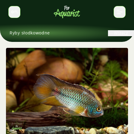
PL
Zmień język
Ryby słodkowodne
Wstecz