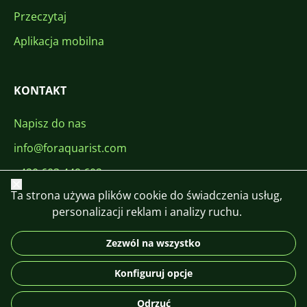
Przeczytaj
Aplikacja mobilna
KONTAKT
Napisz do nas
info@foraquarist.com
+420 603 449 602
Zamknij
Ta strona używa plików cookie do świadczenia usług,
personalizacji reklam i analizy ruchu.
Zezwól na wszystko
CS
SK
EN
PL
DE
Konfiguruj opcje
© 2026 For Aquarist
Odrzuć