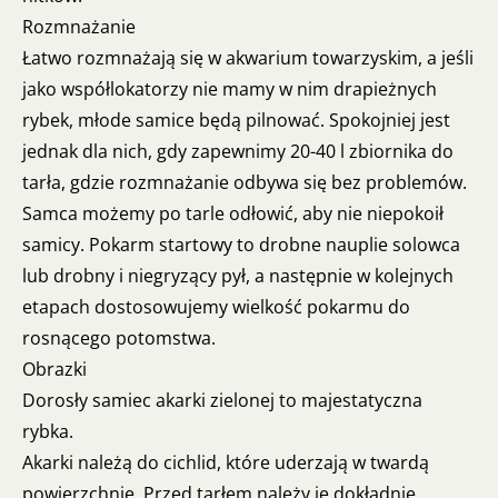
Rozmnażanie
Łatwo rozmnażają się w akwarium towarzyskim, a jeśli
jako współlokatorzy nie mamy w nim drapieżnych
rybek, młode samice będą pilnować. Spokojniej jest
jednak dla nich, gdy zapewnimy 20-40 l zbiornika do
tarła, gdzie rozmnażanie odbywa się bez problemów.
Samca możemy po tarle odłowić, aby nie niepokoił
samicy. Pokarm startowy to drobne nauplie solowca
lub drobny i niegryzący pył, a następnie w kolejnych
etapach dostosowujemy wielkość pokarmu do
rosnącego potomstwa.
Obrazki
Dorosły samiec akarki zielonej to majestatyczna
rybka.
Akarki należą do cichlid, które uderzają w twardą
powierzchnię. Przed tarłem należy je dokładnie