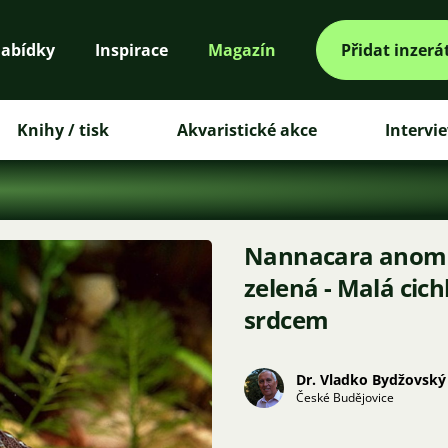
abídky
Inspirace
Magazín
Přidat inzerá
Knihy / tisk
Akvaristické akce
Intervi
Nannacara anoma
zelená - Malá cic
srdcem
Dr. Vladko Bydžovský
České Budějovice