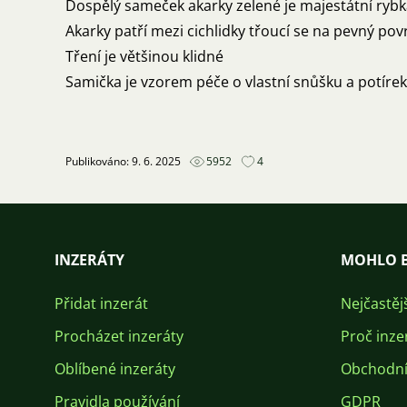
Dospělý sameček akarky zelené je majestátní rybk
Akarky patří mezi cichlidky třoucí se na pevný pov
Tření je většinou klidné
Samička je vzorem péče o vlastní snůšku a potíre
Publikováno: 9. 6. 2025
5952
4
INZERÁTY
MOHLO B
Přidat inzerát
Nejčastěj
Procházet inzeráty
Proč inze
Oblíbené inzeráty
Obchodní
Pravidla používání
GDPR