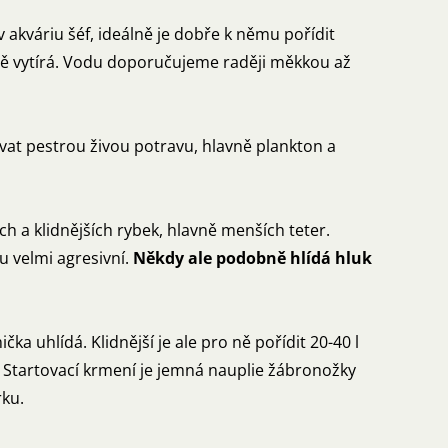
v akváriu šéf, ideálně je dobře k němu pořídit
upně vytírá. Vodu doporučujeme raději měkkou až
vat pestrou živou potravu, hlavně plankton a
 a klidnějších rybek, hlavně menších teter.
 velmi agresivní.
Někdy ale podobně hlídá hluk
 uhlídá. Klidnější je ale pro ně pořídit 20-40 l
. Startovací krmení je jemná nauplie žábronožky
rku.