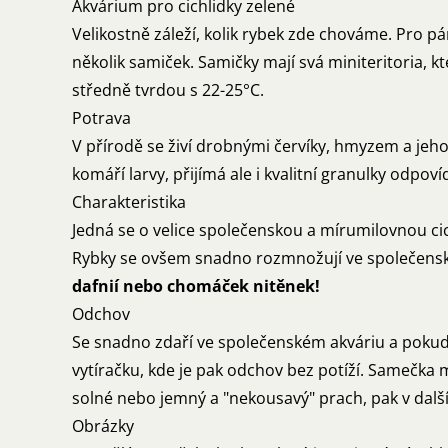
Akvárium pro cichlidky zelené
Velikostně záleží, kolik rybek zde chováme. Pro pár
několik samiček. Samičky mají svá miniteritoria, 
středně tvrdou s 22-25°C.
Potrava
V přírodě se živí drobnými červíky, hmyzem a jeh
komáří larvy, přijímá ale i kvalitní granulky odpoví
Charakteristika
Jedná se o velice společenskou a mírumilovnou ci
Rybky se ovšem snadno rozmnožují ve společenské
dafnií nebo chomáček nitěnek!
Odchov
Se snadno zdaří ve společenském akváriu a pokud j
vytíračku, kde je pak odchov bez potíží. Samečka
solné nebo jemný a "nekousavý" prach, pak v dalš
Obrázky