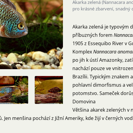
Akarka zelená (Nannacara ano
pro krásné zbarvení, snadný 
Akarka zelená je typovým
příbuzných forem
Nannacar
1905 z Essequibo River v G
Komplex
Nannacara anoma
po jih k ústí Amazonky, z
nachází pouze ve vnitroze
Brazílii. Typickým znakem 
pohlavní dimorfismus a velm
potomstvo. Sameček dorůs
Domovina
Většina akarek zelených v
lů. Jen menšina pochází z Jižní Ameriky, kde žijí v černých