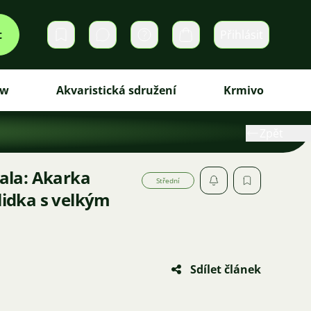
t
Přihlásit
Soukromé zprávy
Košík
ew
Akvaristická sdružení
Krmivo
Zpět
la: Akarka
Střední
hlidka s velkým
Sdílet článek