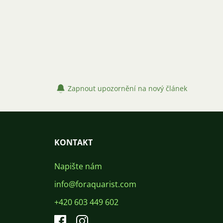
Zapnout upozornění na nový článek
KONTAKT
Napište nám
info@foraquarist.com
+420 603 449 602