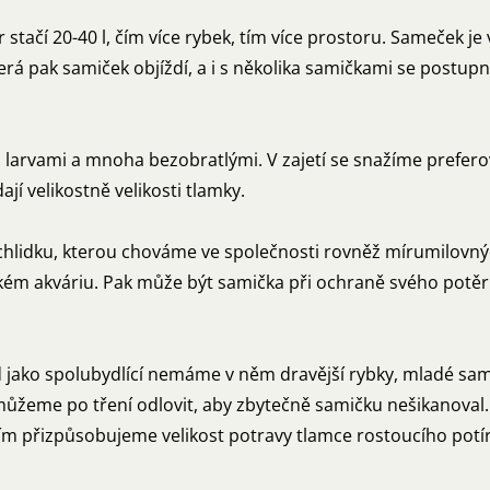
 stačí 20-40 l, čím více rybek, tím více prostoru. Sameček je 
která pak samiček objíždí, a i s několika samičkami se post
o larvami a mnoha bezobratlými. V zajetí se snažíme prefero
dají velikostně velikosti tlamky.
chlidku, kterou chováme ve společnosti rovněž mírumilovných
m akváriu. Pak může být samička při ochraně svého potěru
ako spolubydlící nemáme v něm dravější rybky, mladé samička
 můžeme po tření odlovit, aby zbytečně samičku nešikanoval
ím přizpůsobujeme velikost potravy tlamce rostoucího potí