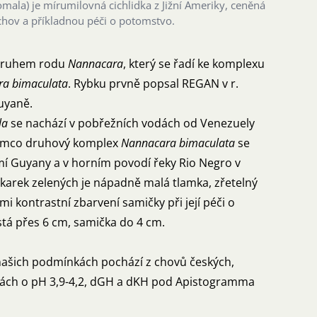
mala) je mírumilovná cichlidka z Jižní Ameriky, ceněná
chov a příkladnou péči o potomstvo.
 druhem rodu
Nannacara
, který se řadí ke komplexu
a bimaculata
. Rybku prvně popsal REGAN v r.
uyaně.
la
se nachází v pobřežních vodách od Venezuely
atímco druhový komplex
Nannacara bimaculata
se
mí Guyany a v horním povodí řeky Rio Negro v
akarek zelených je nápadně malá tlamka, zřetelný
i kontrastní zbarvení samičky při její péči o
tá přes 6 cm, samička do 4 cm.
 našich podmínkách pochází z chovů českých,
 vodách o pH 3,9-4,2, dGH a dKH pod Apistogramma