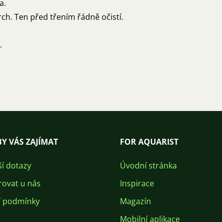
a.
rch. Ten před třením řádně očistí.
k.
Y VÁS ZAJÍMAT
FOR AQUARIST
ší dotazy
Úvodní stránka
rovat u nás
Inspirace
 podmínky
Magazín
Mobilní aplikace