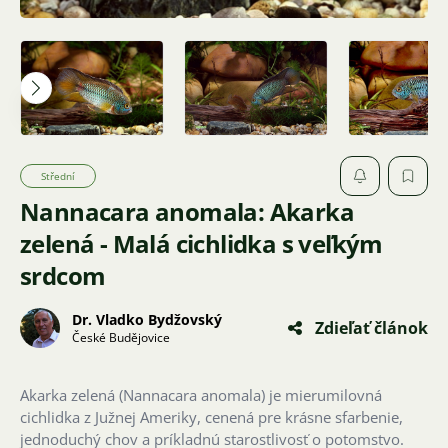
Střední
Nannacara anomala: Akarka
zelená - Malá cichlidka s veľkým
srdcom
Dr. Vladko Bydžovský
Zdieľať článok
České Budějovice
Akarka zelená (Nannacara anomala) je mierumilovná
cichlidka z Južnej Ameriky, cenená pre krásne sfarbenie,
jednoduchý chov a príkladnú starostlivosť o potomstvo.