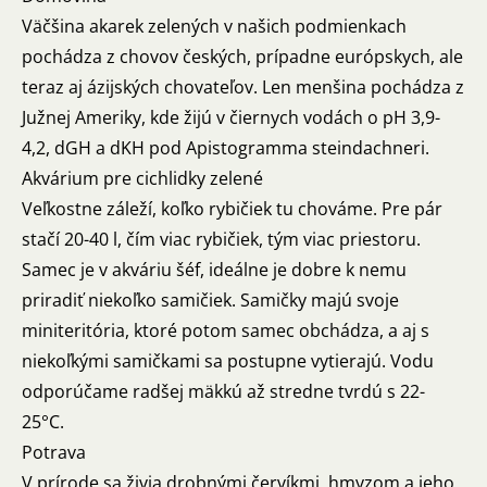
Väčšina akarek zelených v našich podmienkach
pochádza z chovov českých, prípadne európskych, ale
teraz aj ázijských chovateľov. Len menšina pochádza z
Južnej Ameriky, kde žijú v čiernych vodách o pH 3,9-
4,2, dGH a dKH pod Apistogramma steindachneri.
Akvárium pre cichlidky zelené
Veľkostne záleží, koľko rybičiek tu chováme. Pre pár
stačí 20-40 l, čím viac rybičiek, tým viac priestoru.
Samec je v akváriu šéf, ideálne je dobre k nemu
priradiť niekoľko samičiek. Samičky majú svoje
miniteritória, ktoré potom samec obchádza, a aj s
niekoľkými samičkami sa postupne vytierajú. Vodu
odporúčame radšej mäkkú až stredne tvrdú s 22-
25°C.
Potrava
V prírode sa živia drobnými červíkmi, hmyzom a jeho