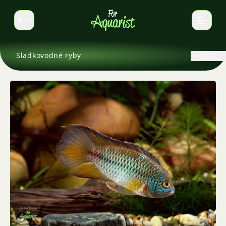
SK
Prepnúť jazyk
Sladkovodné ryby
Späť