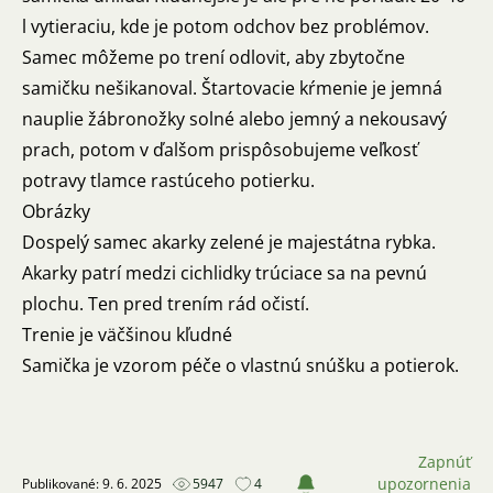
l vytieraciu, kde je potom odchov bez problémov.
Samec môžeme po trení odlovit, aby zbytočne
samičku nešikanoval. Štartovacie kŕmenie je jemná
nauplie žábronožky solné alebo jemný a nekousavý
prach, potom v ďalšom prispôsobujeme veľkosť
potravy tlamce rastúceho potierku.
Obrázky
Dospelý samec akarky zelené je majestátna rybka.
Akarky patrí medzi cichlidky trúciace sa na pevnú
plochu. Ten pred trením rád očistí.
Trenie je väčšinou kľudné
Samička je vzorom péče o vlastnú snúšku a potierok.
Zapnúť
upozornenia
Publikované: 9. 6. 2025
5947
4