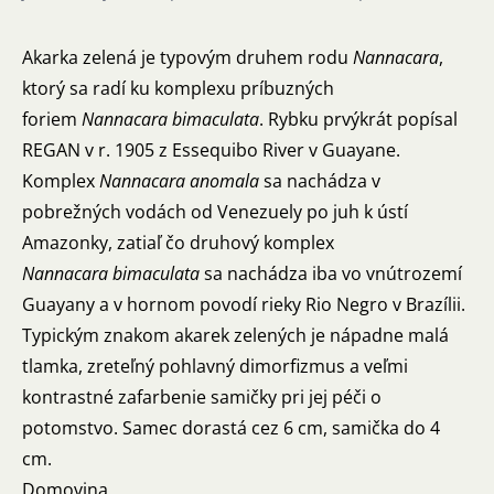
Akarka zelená je typovým druhem rodu
Nannacara
,
ktorý sa radí ku komplexu príbuzných
foriem
Nannacara bimaculata
. Rybku prvýkrát popísal
REGAN v r. 1905 z Essequibo River v Guayane.
Komplex
Nannacara anomala
sa nachádza v
pobrežných vodách od Venezuely po juh k ústí
Amazonky, zatiaľ čo druhový komplex
Nannacara bimaculata
sa nachádza iba vo vnútrozemí
Guayany a v hornom povodí rieky Rio Negro v Brazílii.
Typickým znakom akarek zelených je nápadne malá
tlamka, zreteľný pohlavný dimorfizmus a veľmi
kontrastné zafarbenie samičky pri jej péči o
potomstvo. Samec dorastá cez 6 cm, samička do 4
cm.
Domovina