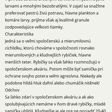
larvami a mnohými bezobratlými. V zajatí sa snažíme
preferovať pestrú živú potravu, hlavne plankton a
komáre larvy, prijíma však aj kvalitné granule
zodpovedajúce veľkosti tlamky.
Charakteristika
Jedná sa o veľmi spoločenskú a mierumilovnú
cichlidku, ktorú chováme v spoločnosti rovnako
mierumilovných a kľudnejších rybičiek, hlavne
menších teter. Rybičky sa však ľahko rozmnožujú v
spoločenskom akváriu. Potom môže byť samička pri
ochrane svojho potera veľmi agresívna. Niekedy ale
podobne hlídá hluk dafnií alebo chumáčik nitěnek!
Odchov
Sa ľahko zdarí v spoločenskom akváriu a ak ako
spolubývajúcich nemáme v ňom dravé rybičky, mladé
samička uhlídá. Kľudnejšie je ale pre ne poriadiť 20-40