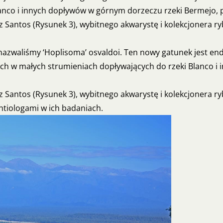
anco i innych dopływów w górnym dorzeczu rzeki Bermejo, 
Santos (Rysunek 3), wybitnego akwarystę i kolekcjonera ryb
ą nazwaliśmy ‘Hoplisoma’ osvaldoi. Ten nowy gatunek jest e
ach w małych strumieniach dopływających do rzeki Blanco i
.
antos (Rysunek 3), wybitnego akwarystę i kolekcjonera ryb,
htiologami w ich badaniach.