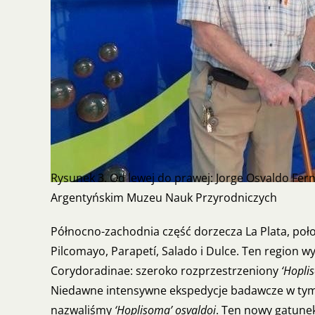
Rysunek 3. Od lewej do prawej: Jorge Osvaldo Fern
Argentyńskim Muzeu Nauk Przyrodniczych
Północno-zachodnia część dorzecza La Plata, poł
Pilcomayo, Parapetí, Salado i Dulce. Ten region
Corydoradinae: szeroko rozprzestrzeniony
‘Hopli
Niedawne intensywne ekspedycje badawcze w tym o
nazwaliśmy
‘Hoplisoma’ osvaldoi
. Ten nowy gatunek