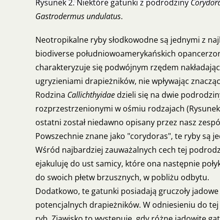
Rysunek 2. Niektóre gatunki z podrodziny
Corydor
Gastrodermus undulatus
.
Neotropikalne ryby słodkowodne są jednymi z naj
biodiverse południowoamerykańskich opancerzonyc
charakteryzuje się podwójnym rzędem nakładający
ugryzieniami drapieżników, nie wpływając znaczą
Rodzina
Callichthyidae
dzieli się na dwie podrodzin
rozprzestrzenionymi w ośmiu rodzajach (Rysunek
ostatni został niedawno opisany przez nasz zespó
Powszechnie znane jako "corydoras", te ryby są 
Wśród najbardziej zauważalnych cech tej podrodz
ejakuluję do ust samicy, które ona następnie poł
do swoich płetw brzusznych, w pobliżu odbytu.
Dodatkowo, te gatunki posiadają gruczoły jadowe 
potencjalnych drapieżników. W odniesieniu do tej
ryb. Zjawisko to występuje, gdy różne jadowite g