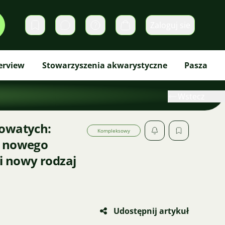
Zaloguj sie
Prywatne wiadomości
Koszyk
erview
Stowarzyszenia akwarystyczne
Pasza
Wstecz
owatych:
Kompleksowy
i nowego
li nowy rodzaj
Udostępnij artykuł