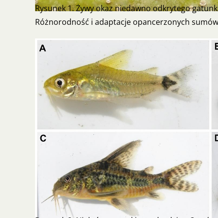
Rysunek 1. Żywy okaz niedawno odkrytego gatunku
Różnorodność i adaptacje opancerzonych sumó