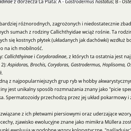
adinae
z dorzecza La Plata: A -
Gastrodermus hastatus
; B -
Oste
bardziej różnorodnych, zagrożonych i niedostatecznie zbad
h sumach z rodziny Callichthyidae wciąż rośnie. Ta rodzi
ch się kostnych płytek (układanych jak dachówki) wzdłuż 
co na ich mobilność.
y:
Callichthyinae
i
Corydoradinae
, z których ta ostatnia jest 
 2):
Aspidoras, Brochis, Corydoras, Gastrodermus, Hoplisoma, O
ł.
jedną z najpopularniejszych grup ryb w hobby akwarystyczn
iny jest unikalny sposób rozmnażania znany jako "picie sp
yka. Spermatozoidy przechodzą przez jej układ pokarmowy i
związane z ich płetwami piersiowymi oraz uderzające wzory 
 cechy, zjawisko ewolucyjne znane jako mimikra Müllera zo
atunki ewoluują w podobne wzory kolorystyczne, "naśladują