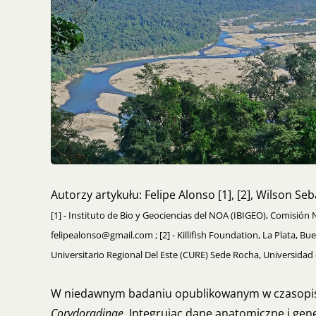
Autorzy artykułu: Felipe Alonso [1], [2], Wilson Seba
[1] - Instituto de Bio y Geociencias del NOA (IBIGEO), Comisión 
felipealonso@gmail.com ; [2] - Killifish Foundation, La Plata, Bu
Universitario Regional Del Este (CURE) Sede Rocha, Universida
W niedawnym badaniu opublikowanym w czasopiśm
Corydoradinae
. Integrując dane anatomiczne i g