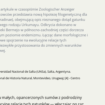
rtykule w czasopiśmie Zoologischer Anzeiger
owców przedstawia nową hipotezę filogenetyczną dla
radinae), obejmującą opis nieznanego dotąd gatunku
nowego rodzaju Urkumayu. Odkrycia dokonano w
eki Bermejo w północno-zachodniej części dorzecza
owym poziomie endemizmu. Łącząc dane morfologiczne i
we spojrzenie na ewolucyjne relacje tych
 niezwykłe przystosowania do zmiennych warunków
wej.
versidad Nacional de Salta (UNSa), Salta, Argentyna.
ional de Historia Natural, Montevideo, Urugwaj; [4] - Centro
w małych, opancerzonych sumów z podrodziny
cyjne relacje tych gatunków — włączając po raz