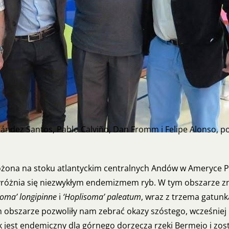
ández Santos, Pablo Calviño, Dan Fromm i Felipe Alonso, po
ożona na stoku atlantyckim centralnych Andów w Ameryce P
 wyróżnia się niezwykłym endemizmem ryb. W tym obszarze z
soma’ longipinne
i
‘Hoplisoma’ paleatum
, wraz z trzema gatu
bszarze pozwoliły nam zebrać okazy szóstego, wcześniej n
 jest endemiczny dla górnego dorzecza rzeki Bermejo i zos