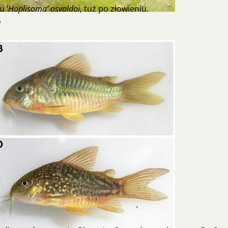
 ‘
Hoplisoma’ osvaldoi
, tuż po złowieniu.
w