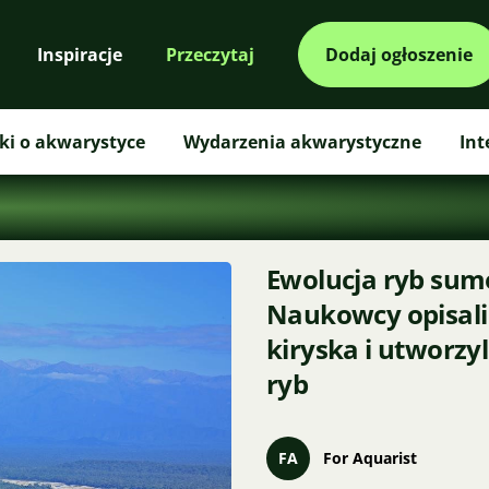
Inspiracje
Przeczytaj
Dodaj ogłoszenie
ki o akwarystyce
Wydarzenia akwarystyczne
Int
Ewolucja ryb sum
Naukowcy opisal
kiryska i utworzy
ryb
FA
For Aquarist