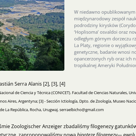
W niedawno opublikowanym a
międzynarodowy zespół nauk
podrodziny kirysków (Corydo
‘Hoplisoma’ osvaldoi oraz 
odległym górnym dorzeczu rz
La Platy, regionie o wyjątk
genetyczne, badanie wnosi no
opancerzonych ryb oraz ich
tropikalnej Ameryki Południo
stián Serra Alanis [2], [3], [4]
Nacional de Ciencia y Técnica (CONICET). Facultad de Ciencias Naturales, Uni
enos Aires, Argentyna; [3] - Sección Ictiología, Dpto. de Zoología, Museo Nac
d de La República, Rocha, Urugwaj. serraelbicho@gmail.com
ie Zoologischer Anzeiger zbadaliśmy filogenezy gatunkó
enetyczne, zaproponowaliśmy nową
hipotezę filogenezy
— ewolu