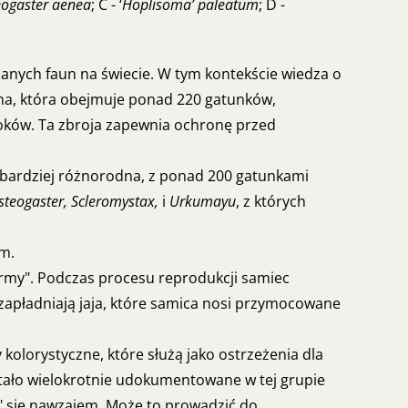
ogaster aenea
; C - ‘
Hoplisoma’ paleatum
; D -
anych faun na świecie. W tym kontekście wiedza o
na, która obejmuje ponad 220 gatunków,
boków. Ta zbroja zapewnia ochronę przed
najbardziej różnorodna, z ponad 200 gatunkami
steogaster, Scleromystax,
i
Urkumayu
, z których
ym.
ermy". Podczas procesu reprodukcji samiec
 zapładniają jaja, które samica nosi przymocowane
kolorystyczne, które służą jako ostrzeżenia dla
stało wielokrotnie udokumentowane w tej grupie
c" się nawzajem. Może to prowadzić do