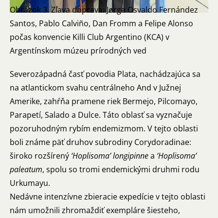
Obrázok 3. Zľava doprava: Jorge Osvaldo Fernández
Santos, Pablo Calviño, Dan Fromm a Felipe Alonso
počas konvencie Killi Club Argentino (KCA) v
Argentínskom múzeu prírodných ved
Severozápadná časť povodia Plata, nachádzajúca sa
na atlantickom svahu centrálneho And v Južnej
Amerike, zahŕňa pramene riek Bermejo, Pilcomayo,
Parapetí, Salado a Dulce. Táto oblasť sa vyznačuje
pozoruhodným rybím endemizmom. V tejto oblasti
boli známe päť druhov subrodiny Corydoradinae:
široko rozšírený
‘Hoplisoma’ longipinne
a
‘Hoplisoma’
paleatum
, spolu so tromi endemickými druhmi rodu
Urkumayu.
Nedávne intenzívne zbieracie expedície v tejto oblasti
nám umožnili zhromaždiť exempláre šiesteho,