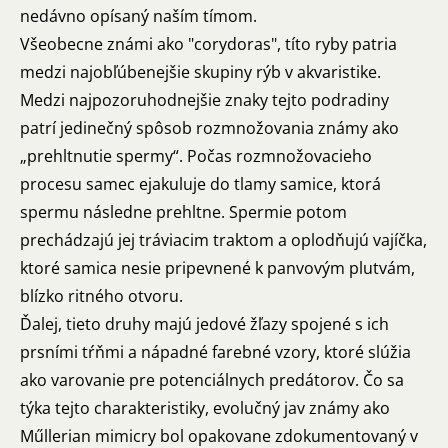
nedávno opísaný naším tímom.
Všeobecne známi ako "corydoras", títo ryby patria
medzi najobľúbenejšie skupiny rýb v akvaristike.
Medzi najpozoruhodnejšie znaky tejto podradiny
patrí jedinečný spôsob rozmnožovania známy ako
„prehltnutie spermy“. Počas rozmnožovacieho
procesu samec ejakuluje do tlamy samice, ktorá
spermu následne prehltne. Spermie potom
prechádzajú jej tráviacim traktom a oplodňujú vajíčka,
ktoré samica nesie pripevnené k panvovým plutvám,
blízko ritného otvoru.
Ďalej, tieto druhy majú jedové žľazy spojené s ich
prsními tŕňmi a nápadné farebné vzory, ktoré slúžia
ako varovanie pre potenciálnych predátorov. Čo sa
týka tejto charakteristiky, evolučný jav známy ako
Műllerian mimicry bol opakovane zdokumentovaný v