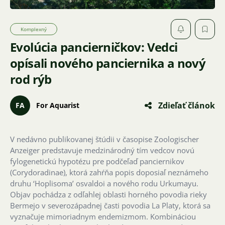
Komplexný
Evolúcia pancierničkov: Vedci
opísali nového panciernika a nový
rod rýb
Zdieľať článok
FA
For Aquarist
V nedávno publikovanej štúdii v časopise Zoologischer
Anzeiger predstavuje medzinárodný tím vedcov novú
fylogenetickú hypotézu pre podčeľaď panciernikov
(Corydoradinae), ktorá zahŕňa popis doposiaľ neznámeho
druhu ‘Hoplisoma’ osvaldoi a nového rodu Urkumayu.
Objav pochádza z odľahlej oblasti horného povodia rieky
Bermejo v severozápadnej časti povodia La Platy, ktorá sa
vyznačuje mimoriadnym endemizmom. Kombináciou