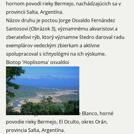
hornom povodí rieky Bermejo, nachádzajúcich sa v
provincii Salta, Argentína.
Názov druhu je poctou Jorge Osvaldo Fernández
Santosovi (Obrázok 3), významnému akvaristovi a
zberateľovi rýb, ktorý významne štedro daroval radu
exemplárov vedeckým zbierkam a aktívne
spolupracoval s ichtyológmi na ich výskume.
Biotop 'Hoplisoma' osvaldoi
Obrázok 4. Typová lokalita v rieke Blanco, horné
povodie rieky Bermejo, El Oculto, okres Orán,
provincia Salta, Argentína.