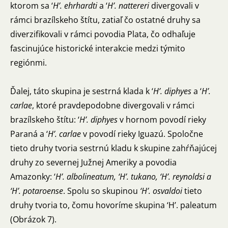
ktorom sa ‘
H’. ehrhardti
a ‘
H’. nattereri
divergovali v
rámci brazílskeho štítu, zatiaľ čo ostatné druhy sa
diverzifikovali v rámci povodia Plata, čo odhaľuje
fascinujúce historické interakcie medzi týmito
regiónmi.
Ďalej, táto skupina je sestrná klada k ‘
H’. diphyes
a ‘
H’.
carlae
, ktoré pravdepodobne divergovali v rámci
brazílskeho štítu: ‘
H’. diphyes
v hornom povodí rieky
Paraná a ‘
H’. carlae
v povodí rieky Iguazú. Spoločne
tieto druhy tvoria sestrnú kladu k skupine zahŕňajúcej
druhy zo severnej Južnej Ameriky a povodia
Amazonky: ‘
H’. albolineatum, ‘H’. tukano, ‘H’. reynoldsi a
‘H’. potaroense
. Spolu so skupinou
‘H’. osvaldoi
tieto
druhy tvoria to, čomu hovoríme skupina ‘H’. paleatum
(Obrázok 7).