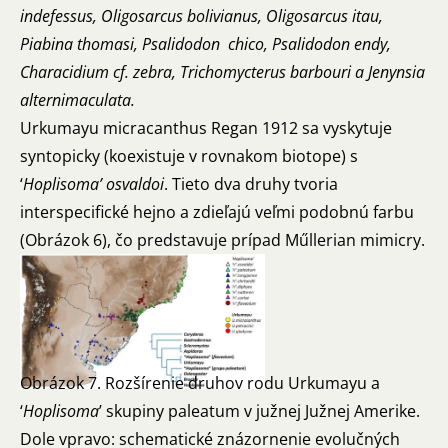
indefessus, Oligosarcus bolivianus, Oligosarcus itau,
Piabina thomasi, Psalidodon chico, Psalidodon endy,
Characidium cf. zebra, Trichomycterus barbouri a Jenynsia
alternimaculata.
Urkumayu micracanthus Regan 1912 sa vyskytuje
syntopicky (koexistuje v rovnakom biotope) s
‘
Hoplisoma’ osvaldoi
. Tieto dva druhy tvoria
interspecifické hejno a zdieľajú veľmi podobnú farbu
(Obrázok 6), čo predstavuje prípad Műllerian mimicry.
Obrázok 7. Rozšírenie druhov rodu Urkumayu a
‘
Hoplisoma
’ skupiny paleatum v južnej Južnej Amerike.
Dole vpravo: schematické znázornenie evolučných