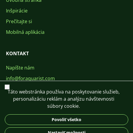
Úvodná stránka
Inšpirácie
Prečítajte si
Mobilná aplikácia
KONTAKT
Napíšte nám
info@foraquarist.com
Zavrieť
+420 603 449 602
Táto webstránka používa na poskytovanie služieb,
personalizáciu reklám a analýzu návštevnosti
súbory cookie.
Povoliť všetko
CS
SK
EN
PL
DE
Nastaviť možnosti