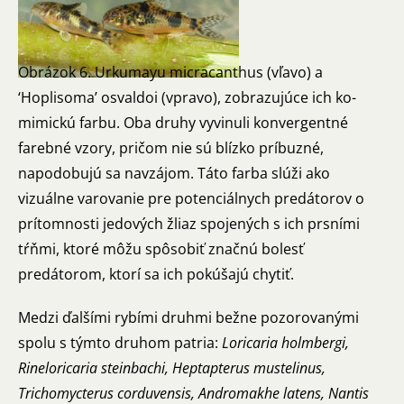
Obrázok 6. Urkumayu micracanthus (vľavo) a
‘Hoplisoma’ osvaldoi (vpravo), zobrazujúce ich ko-
mimickú farbu. Oba druhy vyvinuli konvergentné
farebné vzory, pričom nie sú blízko príbuzné,
napodobujú sa navzájom. Táto farba slúži ako
vizuálne varovanie pre potenciálnych predátorov o
prítomnosti jedových žliaz spojených s ich prsními
tŕňmi, ktoré môžu spôsobiť značnú bolesť
predátorom, ktorí sa ich pokúšajú chytiť.
Medzi ďalšími rybími druhmi bežne pozorovanými
spolu s týmto druhom patria:
Loricaria holmbergi,
Rineloricaria steinbachi, Heptapterus mustelinus,
Trichomycterus corduvensis, Andromakhe latens, Nantis