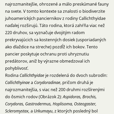
najrozmanitejšie, ohrozené a málo preskúmané fauny
na svete. V tomto kontexte sa znalosti o biodiverzite
juhoamerických panciernikov z rodiny Callichthyidae
naďalej rozširujú. Táto rodina, ktorá zahŕňa viac než
220 druhov, sa vyznačuje dvojitým radom
prekryvajúcich sa kostenných dosiek (usporiadaných
ako dlaždice na streche) pozdĺž ich bokov. Tento
pancier poskytuje ochranu proti uhryznutiu
predátorov, aniž by výrazne obmedzoval ich
pohyblivosť.
Rodina
Callichthyidae
je rozdelená do dvoch subrodín:
Callichthyinae
a
Corydoradinae
, pričom druhá je
najrozmanitejšia, s viac než 200 druhmi rozšírenými
do ôsmich rodov (Obrázok 2):
Aspidoras, Brochis,
Corydoras, Gastrodermus, Hoplisoma, Osteogaster,
Scleromystax,
a
Urkumayu
, z ktorých posledný bol