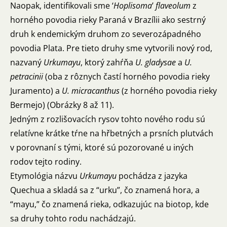
Naopak, identifikovali sme ‘
Hoplisoma
’
flaveolum
z
horného povodia rieky Paraná v Brazílii ako sestrný
druh k endemickým druhom zo severozápadného
povodia Plata. Pre tieto druhy sme vytvorili nový rod,
nazvaný
Urkumayu
, ktorý zahŕňa
U. gladysae
a
U.
petracinii
(oba z rôznych častí horného povodia rieky
Juramento) a
U. micracanthus
(z horného povodia rieky
Bermejo) (Obrázky 8 až 11).
Jedným z rozlišovacích rysov tohto nového rodu sú
relatívne krátke tŕne na hřbetných a prsních plutvách
v porovnaní s tými, ktoré sú pozorované u iných
rodov tejto rodiny.
Etymológia názvu
Urkumayu
pochádza z jazyka
Quechua a skladá sa z “urku”, čo znamená hora, a
“mayu,” čo znamená rieka, odkazujúc na biotop, kde
sa druhy tohto rodu nachádzajú.