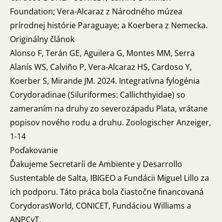
Foundation; Vera-Alcaraz z Národného múzea
prírodnej histórie Paraguaye; a Koerbera z Nemecka.
Originálny článok
Alonso F, Terán GE, Aguilera G, Montes MM, Serra
Alanís WS, Calviño P, Vera-Alcaraz HS, Cardoso Y,
Koerber S, Mirande JM. 2024. Integratívna fylogénia
Corydoradinae (Siluriformes: Callichthyidae) so
zameraním na druhy zo severozápadu Plata, vrátane
popisov nového rodu a druhu.
Zoologischer Anzeiger,
1-14
Poďakovanie
Ďakujeme Secretaríi de Ambiente y Desarrollo
Sustentable de Salta, IBIGEO a Fundácii Miguel Lillo za
ich podporu. Táto práca bola čiastočne financovaná
CorydorasWorld, CONICET, Fundáciou Williams a
ANPCyT.