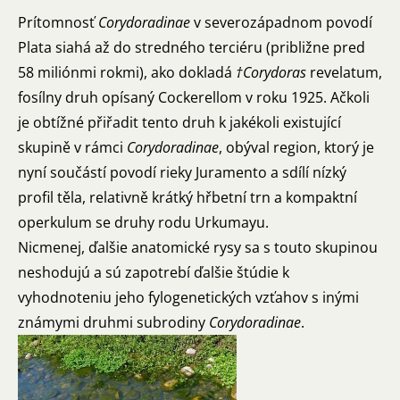
Prítomnosť
Corydoradinae
v severozápadnom povodí
Plata siahá až do stredného terciéru (približne pred
58 miliónmi rokmi), ako dokladá
†Corydoras
revelatum,
fosílny druh opísaný Cockerellom v roku 1925. Ačkoli
je obtížné přiřadit tento druh k jakékoli existující
skupině v rámci
Corydoradinae
, obýval region, ktorý je
nyní součástí povodí rieky Juramento a sdílí nízký
profil těla, relativně krátký hřbetní trn a kompaktní
operkulum se druhy rodu Urkumayu.
Nicmenej, ďalšie anatomické rysy sa s touto skupinou
neshodujú a sú zapotrebí ďalšie štúdie k
vyhodnoteniu jeho fylogenetických vzťahov s inými
známymi druhmi subrodiny
Corydoradinae
.