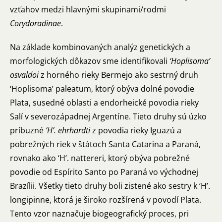
vzťahov medzi hlavnými skupinami/rodmi
Corydoradinae
.
Na základe kombinovaných analýz genetických a
morfologických dôkazov sme identifikovali
‘Hoplisoma’
osvaldoi
z horného rieky Bermejo ako sestrný druh
‘Hoplisoma’ paleatum, ktorý obýva dolné povodie
Plata, susedné oblasti a endorheické povodia rieky
Salí v severozápadnej Argentíne. Tieto druhy sú úzko
príbuzné
‘H’. ehrhardti
z povodia rieky Iguazú a
pobrežných riek v štátoch Santa Catarina a Paraná,
rovnako ako ‘H’. nattereri, ktorý obýva pobrežné
povodie od Espírito Santo po Paraná vo východnej
Brazílii. Všetky tieto druhy boli zistené ako sestry k ‘H’.
longipinne, ktorá je široko rozšírená v povodí Plata.
Tento vzor naznačuje biogeografický proces, pri