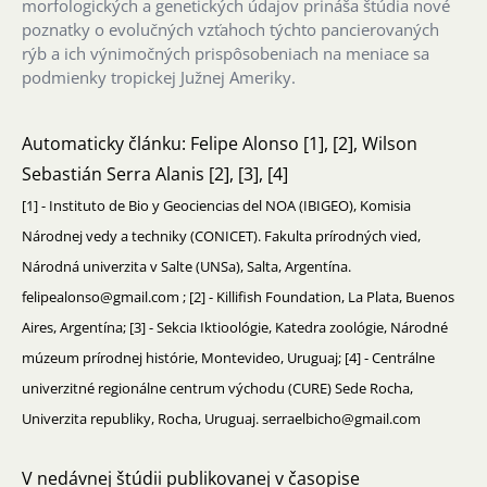
morfologických a genetických údajov prináša štúdia nové
poznatky o evolučných vzťahoch týchto pancierovaných
rýb a ich výnimočných prispôsobeniach na meniace sa
podmienky tropickej Južnej Ameriky.
Automaticky článku: Felipe Alonso [1], [2], Wilson
Sebastián Serra Alanis [2], [3], [4]
[1] - Instituto de Bio y Geociencias del NOA (IBIGEO), Komisia
Národnej vedy a techniky (CONICET). Fakulta prírodných vied,
Národná univerzita v Salte (UNSa), Salta, Argentína.
felipealonso@gmail.com ; [2] - Killifish Foundation, La Plata, Buenos
Aires, Argentína; [3] - Sekcia Iktioológie, Katedra zoológie, Národné
múzeum prírodnej histórie, Montevideo, Uruguaj; [4] - Centrálne
univerzitné regionálne centrum východu (CURE) Sede Rocha,
Univerzita republiky, Rocha, Uruguaj. serraelbicho@gmail.com
V nedávnej štúdii publikovanej v časopise