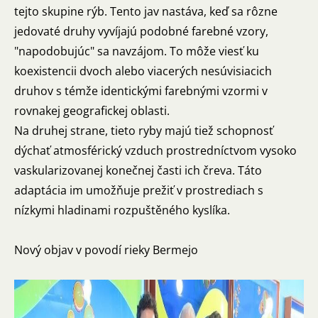
tejto skupine rýb. Tento jav nastáva, keď sa rôzne
jedovaté druhy vyvíjajú podobné farebné vzory,
"napodobujúc" sa navzájom. To môže viesť ku
koexistencii dvoch alebo viacerých nesúvisiacich
druhov s témže identickými farebnými vzormi v
rovnakej geografickej oblasti.
Na druhej strane, tieto ryby majú tiež schopnosť
dýchať atmosférický vzduch prostredníctvom vysoko
vaskularizovanej konečnej časti ich čreva. Táto
adaptácia im umožňuje prežiť v prostrediach s
nízkymi hladinami rozpuštěného kyslíka.
Nový objav v povodí rieky Bermejo