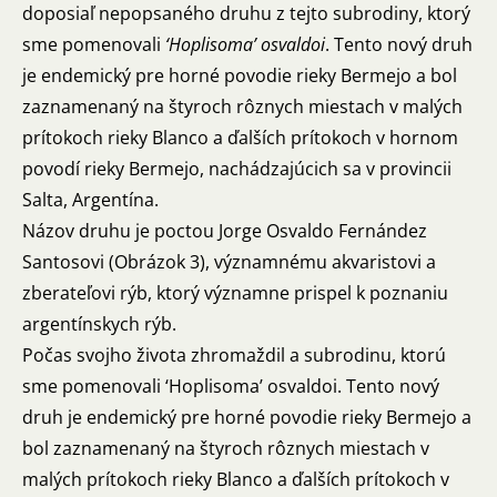
doposiaľ nepopsaného druhu z tejto subrodiny, ktorý
sme pomenovali
‘Hoplisoma’ osvaldoi
. Tento nový druh
je endemický pre horné povodie rieky Bermejo a bol
zaznamenaný na štyroch rôznych miestach v malých
prítokoch rieky Blanco a ďalších prítokoch v hornom
povodí rieky Bermejo, nachádzajúcich sa v provincii
Salta, Argentína.
Názov druhu je poctou Jorge Osvaldo Fernández
Santosovi (Obrázok 3), významnému akvaristovi a
zberateľovi rýb, ktorý významne prispel k poznaniu
argentínskych rýb.
Počas svojho života zhromaždil a subrodinu, ktorú
sme pomenovali ‘Hoplisoma’ osvaldoi. Tento nový
druh je endemický pre horné povodie rieky Bermejo a
bol zaznamenaný na štyroch rôznych miestach v
malých prítokoch rieky Blanco a ďalších prítokoch v