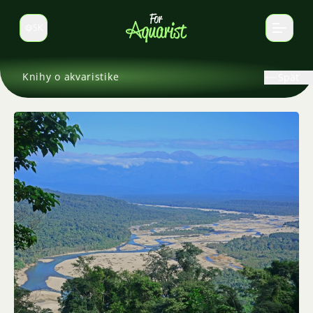
SK
Prepnúť jazyk
Knihy o akvaristike
Späť