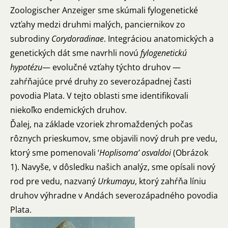
Zoologischer Anzeiger sme skúmali fylogenetické
vzťahy medzi druhmi malých, panciernikov zo
subrodiny
Corydoradinae
. Integráciou anatomických a
genetických dát sme navrhli novú
fylogenetickú
hypotézu
— evolučné vzťahy týchto druhov —
zahŕňajúce prvé druhy zo severozápadnej časti
povodia Plata. V tejto oblasti sme identifikovali
niekoľko endemických druhov.
Ďalej, na základe vzoriek zhromaždených počas
rôznych prieskumov, sme objavili nový druh pre vedu,
ktorý sme pomenovali ‘
Hoplisoma’ osvaldoi
(Obrázok
1). Navyše, v dôsledku našich analýz, sme opísali nový
rod pre vedu, nazvaný
Urkumayu
, ktorý zahŕňa líniu
druhov výhradne v Andách severozápadného povodia
Plata.