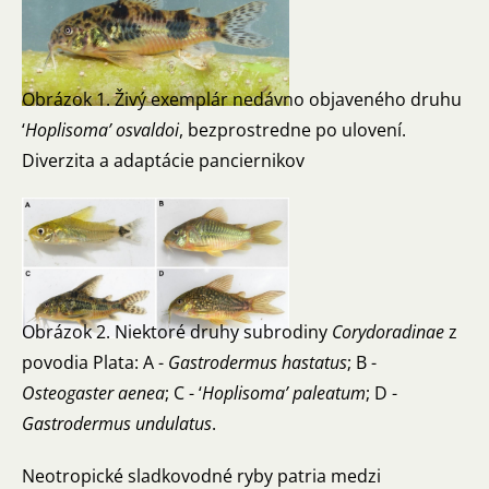
Obrázok 1. Živý exemplár nedávno objaveného druhu
‘
Hoplisoma’ osvaldoi
, bezprostredne po ulovení.
Diverzita a adaptácie panciernikov
Obrázok 2. Niektoré druhy subrodiny
Corydoradinae
z
povodia Plata: A -
Gastrodermus hastatus
; B -
Osteogaster aenea
; C - ‘
Hoplisoma’ paleatum
; D -
Gastrodermus undulatus
.
Neotropické sladkovodné ryby patria medzi