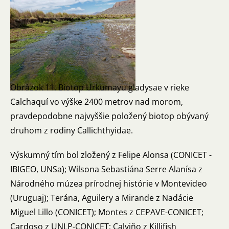
Obrázok 11. Biotop Urkumayu gladysae v rieke
Calchaquí vo výške 2400 metrov nad morom,
pravdepodobne najvyššie položený biotop obývaný
druhom z rodiny Callichthyidae.
Výskumný tím bol zložený z Felipe Alonsa (CONICET -
IBIGEO, UNSa); Wilsona Sebastiána Serre Alanísa z
Národného múzea prírodnej histórie v Montevideo
(Uruguaj); Terána, Aguilery a Mirande z Nadácie
Miguel Lillo (CONICET); Montes z CEPAVE-CONICET;
Cardoso z UNLP-CONICET; Calviño z Killifish