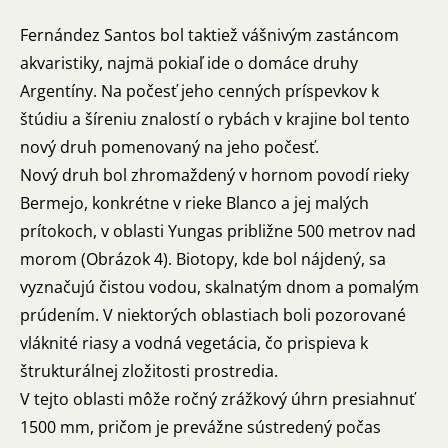
Fernández Santos bol taktiež vášnivým zastáncom
akvaristiky, najmä pokiaľ ide o domáce druhy
Argentíny. Na počesť jeho cenných príspevkov k
štúdiu a šíreniu znalostí o rybách v krajine bol tento
nový druh pomenovaný na jeho počesť.
Nový druh bol zhromaždený v hornom povodí rieky
Bermejo, konkrétne v rieke Blanco a jej malých
prítokoch, v oblasti Yungas približne 500 metrov nad
morom (Obrázok 4). Biotopy, kde bol nájdený, sa
vyznačujú čistou vodou, skalnatým dnom a pomalým
prúdením. V niektorých oblastiach boli pozorované
vláknité riasy a vodná vegetácia, čo prispieva k
štrukturálnej zložitosti prostredia.
V tejto oblasti môže ročný zrážkový úhrn presiahnuť
1500 mm, pričom je prevážne sústredený počas