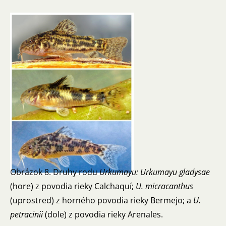
Obrázok 8. Druhy rodu
Urkumayu: Urkumayu gladysae
(hore) z povodia rieky Calchaquí;
U. micracanthus
(uprostred) z horného povodia rieky Bermejo; a
U.
petracinii
(dole) z povodia rieky Arenales.