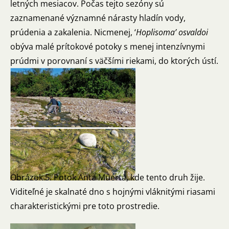
letných mesiacov. Počas tejto sezóny sú
zaznamenané významné nárasty hladín vody,
prúdenia a zakalenia. Nicmenej, ‘
Hoplisoma’ osvaldoi
obýva malé prítokové potoky s menej intenzívnymi
prúdmi v porovnaní s väčšími riekami, do ktorých ústí.
Obrázok 5. Potok Anta Muerta, kde tento druh žije.
Viditeľné je skalnaté dno s hojnými vláknitými riasami
charakteristickými pre toto prostredie.