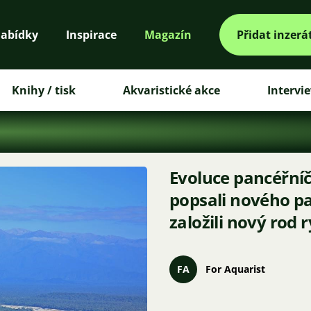
abídky
Inspirace
Magazín
Přidat inzerá
Knihy / tisk
Akvaristické akce
Intervi
Evoluce pancéřníč
popsali nového p
založili nový rod 
FA
For Aquarist