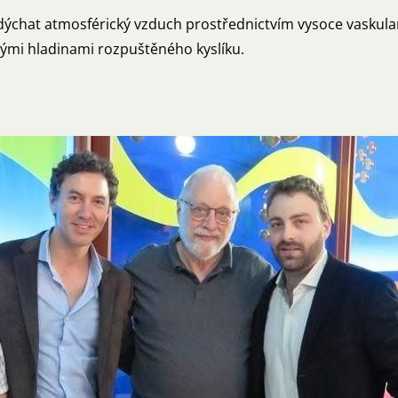
dýchat atmosférický vzduch prostřednictvím vysoce vaskulari
kými hladinami rozpuštěného kyslíku.