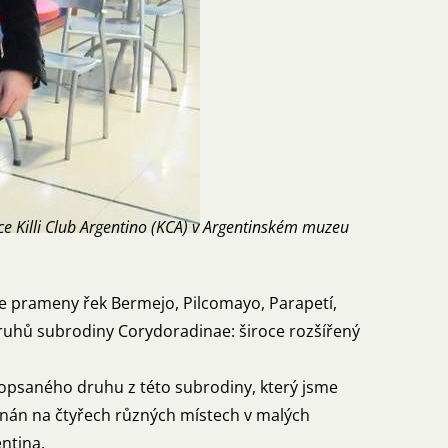
 Killi Club Argentino (KCA) v Argentinském muzeu
uje prameny řek Bermejo, Pilcomayo, Parapetí,
ruhů subrodiny Corydoradinae: široce rozšířený
opsaného druhu z této subrodiny, který jsme
enán na čtyřech různých místech v malých
entina.