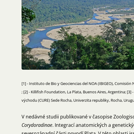
[1] - Instituto de Bio y Geociencias del NOA (IBIGEO), Comisión
; [2] - Killifish Foundation, La Plata, Buenos Aires, Argentina; 
východu (CURE) Sede Rocha, Univerzita republiky, Rocha, Uru
V nedávné studii publikované v časopise Zoologis
Corydoradinae
. Integrací anatomických a genetick
severozápadní části povodí Plata. V této oblasti 