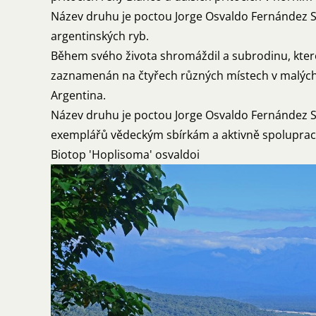
Název druhu je poctou Jorge Osvaldo Fernández Sa
argentinských ryb.
Během svého života shromáždil a subrodinu, kter
zaznamenán na čtyřech různých místech v malých př
Argentina.
Název druhu je poctou Jorge Osvaldo Fernández Sa
exemplářů vědeckým sbírkám a aktivně spolupraco
Biotop 'Hoplisoma' osvaldoi