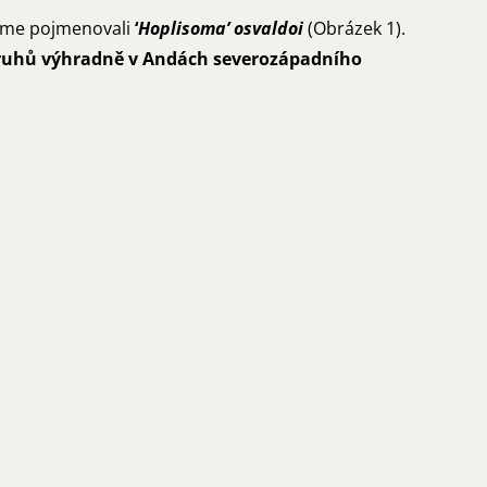
jsme pojmenovali
‘
Hoplisoma’ osvaldoi
(Obrázek 1).
 druhů výhradně v Andách severozápadního