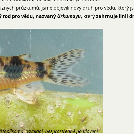
zných průzkumů, jsme objevili nový druh pro vědu, který 
 rod pro vědu, nazvaný
Urkumayu
,
který
zahrnuje linii
Hoplisoma’ osvaldoi, bezprostředně po ulovení.