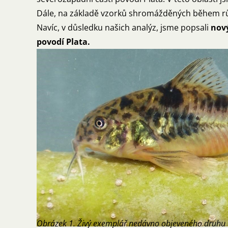
Dále, na základě vzorků shromážděných během rů
Navíc, v důsledku našich analýz, jsme popsali
nový
povodí Plata.
Obrázek 1. Živý exemplář nedávno objeveného druhu ‘