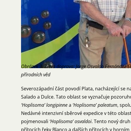
Obrázek 3. Zleva doprava: Jorge Osvaldo Fernández S
přírodních věd
Severozápadní část povodí Plata, nacházející se n
Salado a Dulce. Tato oblast se vyznačuje pozoru
‘Hoplisoma’ longipinne
a
‘Hoplisoma’ paleatum
, spo
Nedávné intenzivní sběrové expedice v této obla
pojmenovali
‘Hoplisoma’ osvaldoi
. Tento nový druh
přítocích řeky Blanco a dalších přítocích v horním