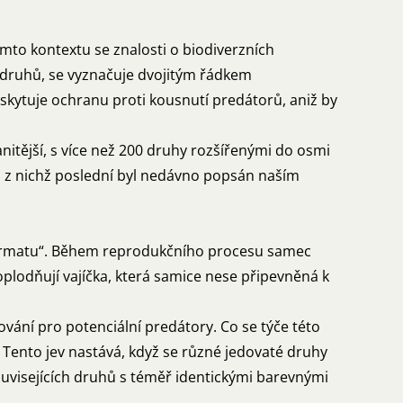
mto kontextu se znalosti o biodiverzních
20 druhů, se vyznačuje dvojitým řádkem
oskytuje ochranu proti kousnutí predátorů, aniž by
nitější, s více než 200 druhy rozšířenými do osmi
, z nichž poslední byl nedávno popsán naším
permatu“. Během reprodukčního procesu samec
plodňují vajíčka, která samice nese připevněná k
ování pro potenciální predátory. Co se týče této
Tento jev nastává, když se různé jedovaté druhy
ouvisejících druhů s téměř identickými barevnými