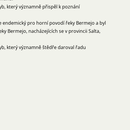
yb, který významně přispěl k poznání
je endemický pro horní povodí řeky Bermejo a byl
y Bermejo, nacházejících se v provincii Salta,
yb, který významně štědře daroval řadu