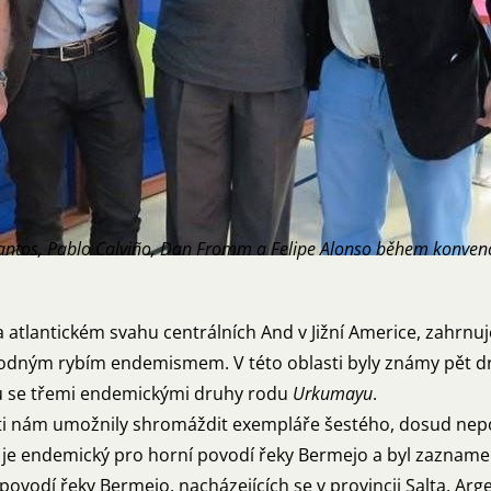
antos, Pablo Calviño, Dan Fromm a Felipe Alonso během konvence
a atlantickém svahu centrálních And v Jižní Americe, zahrn
hodným rybím endemismem. V této oblasti byly známy pět d
lu se třemi endemickými druhy rodu
Urkumayu
.
sti nám umožnily shromáždit exempláře šestého, dosud nep
 je endemický pro horní povodí řeky Bermejo a byl zaznam
 povodí řeky Bermejo, nacházejících se v provincii Salta, Arg