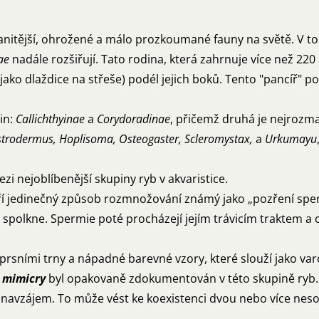
nitější, ohrožené a málo prozkoumané fauny na světě. V to
dae
nadále rozšiřují. Tato rodina, která zahrnuje více než 2
ako dlaždice na střeše) podél jejich boků. Tento "pancíř" p
in:
Callichthyinae
a
Corydoradinae
, přičemž druhá je nejrozma
astrodermus, Hoplisoma, Osteogaster, Scleromystax,
a
Urkumayu
i nejoblíbenější skupiny ryb v akvaristice.
tří jedinečný způsob rozmnožování známý jako „pozření s
spolkne. Spermie poté procházejí jejím trávicím traktem a o
h prsními trny a nápadné barevné vzory, které slouží jako var
 mimicry
byl opakovaně zdokumentován v této skupině ryb. 
e navzájem. To může vést ke koexistenci dvou nebo více nes