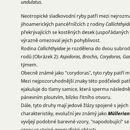
undulatus.
Neotropické sladkovodní ryby patří mezi nejrozma
jihoamerických pancéřníčcích z rodiny
Callichthyi
překrývajících se kostěných desek (uspořádaných j
výrazně omezoval jejich pohyblivost.
Rodina
Callichthyidae
je rozdělena do dvou subrod
rodů (Obrázek 2):
Aspidoras, Brochis, Corydoras, G
týmem.
Obecně známé jako "corydoras", tyto ryby patří mez
Mezi nejpozoruhodnější znaky této podčeledi pa
ejakuluje do tlamy samice, která sperma následně 
pánevním ploutvím, blízko řitního otvoru.
Dále, tyto druhy mají jedové žlázy spojené s jejic
charakteristiky, evoluční jev známý jako
Müllerian
vyvíjejí podobné barevné vzory, "napodobující" s
vzory ve stejné geografické oblasti.