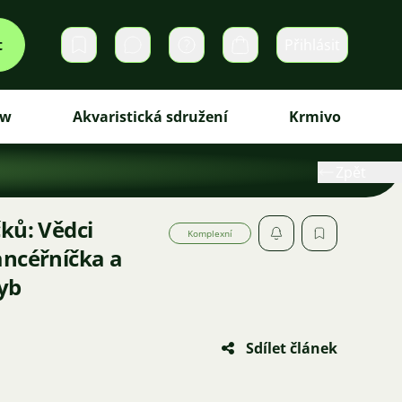
t
Přihlásit
Soukromé zprávy
Košík
ew
Akvaristická sdružení
Krmivo
Zpět
ků: Vědci
Komplexní
ancéřníčka a
ryb
Sdílet článek