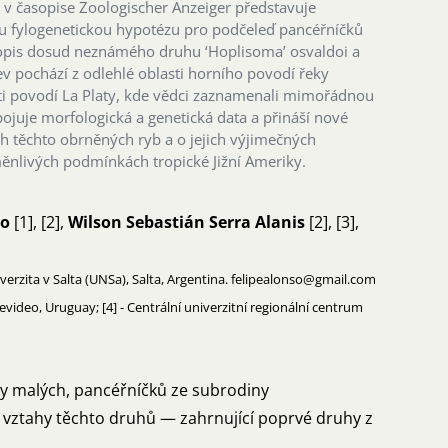
 v časopise Zoologischer Anzeiger představuje
 fylogenetickou hypotézu pro podčeleď pancéřníčků
popis dosud neznámého druhu ‘Hoplisoma’ osvaldoi a
 pochází z odlehlé oblasti horního povodí řeky
ti povodí La Platy, kde vědci zaznamenali mimořádnou
juje morfologická a genetická data a přináší nové
h těchto obrněných ryb a o jejich výjimečných
ěnlivých podmínkách tropické Jižní Ameriky.
so
[1], [2],
Wilson Sebastián Serra Alanis
[2], [3],
verzita v Salta (UNSa), Salta, Argentina. felipealonso@gmail.com
tevideo, Uruguay; [4] - Centrální univerzitní regionální centrum
hy malých, pancéřníčků ze subrodiny
 vztahy těchto druhů — zahrnující poprvé druhy z