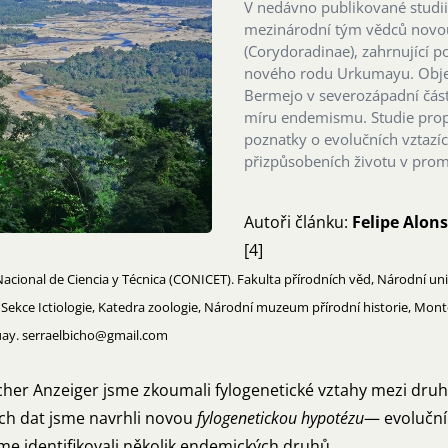
V nedávno publikované studii
mezinárodní tým vědců novou
(Corydoradinae), zahrnující 
nového rodu Urkumayu. Objev
Bermejo v severozápadní čás
míru endemismu. Studie propo
poznatky o evolučních vztazíc
přizpůsobeních životu v prom
Autoři článku:
Felipe Alon
[4]
 Nacional de Ciencia y Técnica (CONICET). Fakulta přírodních věd, Národní uni
[3] - Sekce Ictiologie, Katedra zoologie, Národní muzeum přírodní historie, Mon
guay. serraelbicho@gmail.com
cher Anzeiger jsme zkoumali fylogenetické vztahy mezi dru
ých dat jsme navrhli novou
fylogenetickou hypotézu
— evoluční
jsme identifikovali několik endemických druhů.