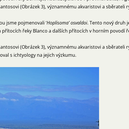
ntosovi (Obrázek 3), významnému akvaristovi a sběrateli r
ou jsme pojmenovali ‘
Hoplisoma’ osvaldoi
. Tento nový druh 
ítocích řeky Blanco a dalších přítocích v horním povodí řek
ntosovi (Obrázek 3), významnému akvaristovi a sběrateli r
val s ichtyology na jejich výzkumu.