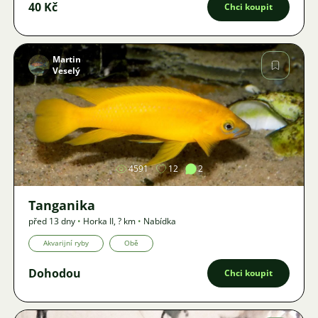
40 Kč
Chci koupit
Martin
Veselý
Obrázek
4591
12
2
Tanganika
před 13 dny
•
Horka II
,
? km
•
Nabídka
Akvarijní ryby
Obě
Dohodou
Chci koupit