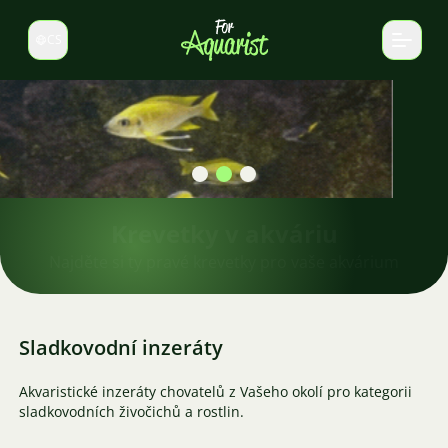
CS
Select language
Krevetky v akváriu
Najděte si ty pravé krevetky pro vaše akvárium
Sladkovodní inzeráty
Akvaristické inzeráty chovatelů z Vašeho okolí pro kategorii
sladkovodních živočichů a rostlin.