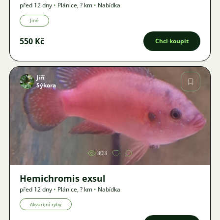
před 12 dny
•
Plánice
,
? km
•
Nabídka
Jiné
550 Kč
Chci koupit
Jiří
Sýkora
Obrázek
303
Hemichromis exsul
před 12 dny
•
Plánice
,
? km
•
Nabídka
Akvarijní ryby