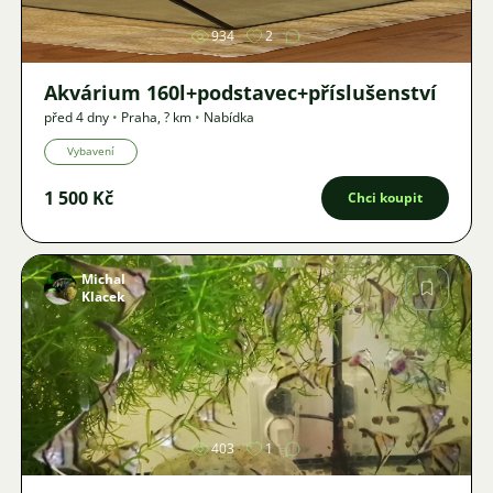
934
2
Akvárium 160l+podstavec+příslušenství
před 4 dny
•
Praha
,
? km
•
Nabídka
Vybavení
1 500 Kč
Chci koupit
Michal
Klacek
Obrázek
403
1