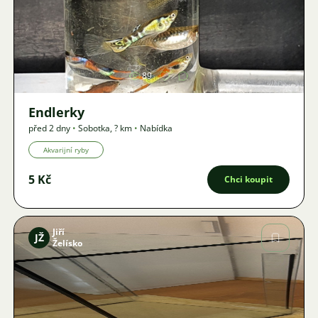
Obrázek
89
Endlerky
před 2 dny
•
Sobotka
,
? km
•
Nabídka
Akvarijní ryby
5 Kč
Chci koupit
Jiří
JŽ
Želísko
Obrázek