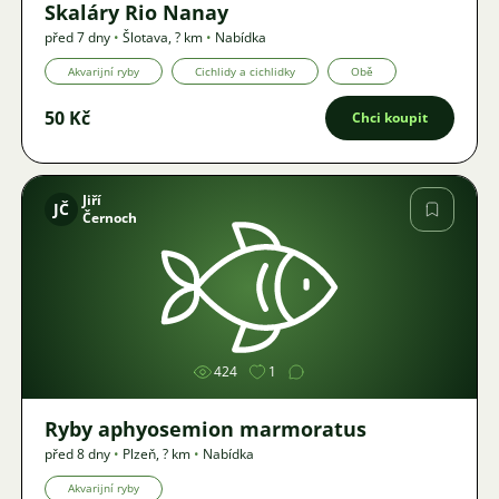
Skaláry Rio Nanay
před 7 dny
•
Šlotava
,
? km
•
Nabídka
Akvarijní ryby
Cichlidy a cichlidky
Obě
50 Kč
Chci koupit
Jiří
JČ
Černoch
Obrázek
424
1
Ryby aphyosemion marmoratus
před 8 dny
•
Plzeň
,
? km
•
Nabídka
Akvarijní ryby