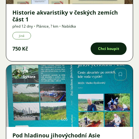
Historie akvaristiky v českých zemích
část 1
před 12 dny
•
Plánice
,
? km
•
Nabídka
Jiné
750 Kč
Chci koupit
Jiří
Sýkora
Obrázek
605
Pod hladinou jihovýchodní Asie