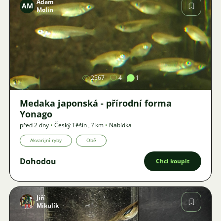
Adam
AM
Molin
Obrázek
2567
4
1
Medaka japonská - přírodní forma
Yonago
před 2 dny
•
Český Těšín
,
? km
•
Nabídka
Akvarijní ryby
Obě
Dohodou
Chci koupit
Jiří
Mikulík