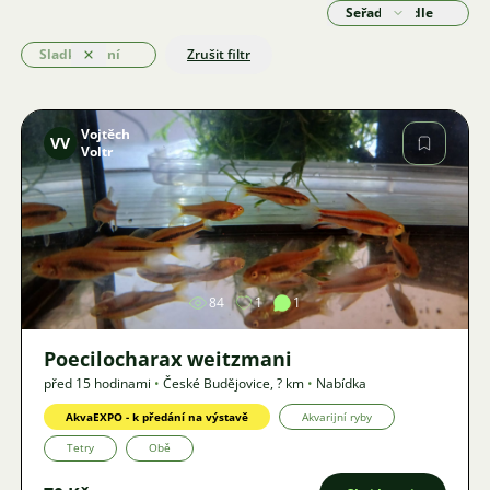
Seřadit podle
Sladkovodní
Zrušit filtr
Odstranit
Vojtěch
VV
Voltr
Obrázek
84
1
1
Poecilocharax weitzmani
před 15 hodinami
•
České Budějovice
,
? km
•
Nabídka
AkvaEXPO - k předání na výstavě
Akvarijní ryby
Tetry
Obě