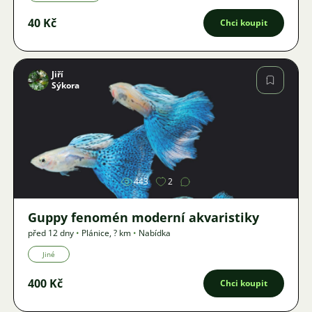
40 Kč
Chci koupit
Jiří
Sýkora
Obrázek
443
2
Guppy fenomén moderní akvaristiky
před 12 dny
•
Plánice
,
? km
•
Nabídka
Jiné
400 Kč
Chci koupit