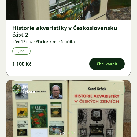
551
1
Historie akvaristiky v Československu
část 2
před 12 dny
•
Plánice
,
? km
•
Nabídka
Jiné
1 100 Kč
Chci koupit
Jiří
Sýkora
Obrázek
548
1