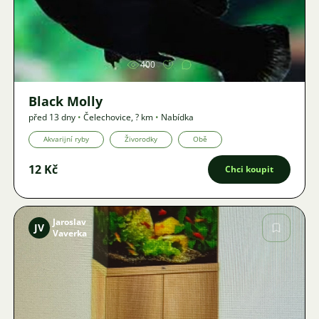
Obrázek
400
Black Molly
před 13 dny
•
Čelechovice
,
? km
•
Nabídka
Akvarijní ryby
Živorodky
Obě
12 Kč
Chci koupit
Jaroslav
JV
Vaverka
Obrázek