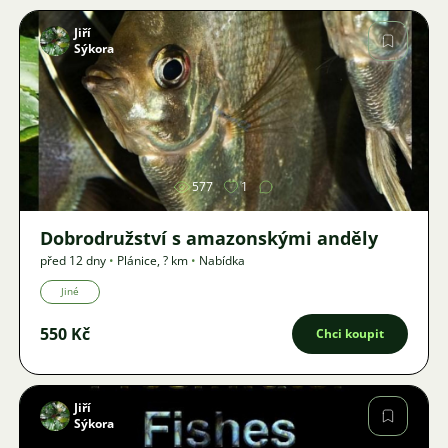
Jiří
Sýkora
Obrázek
577
1
Dobrodružství s amazonskými anděly
před 12 dny
•
Plánice
,
? km
•
Nabídka
Jiné
550 Kč
Chci koupit
Jiří
Sýkora