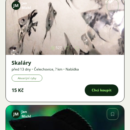
Jan
JM
Michl
Obrázek
527
1
Skaláry
před 13 dny
•
Čelechovice
,
? km
•
Nabídka
Akvarijní ryby
15 Kč
Chci koupit
Jan
JM
Michl