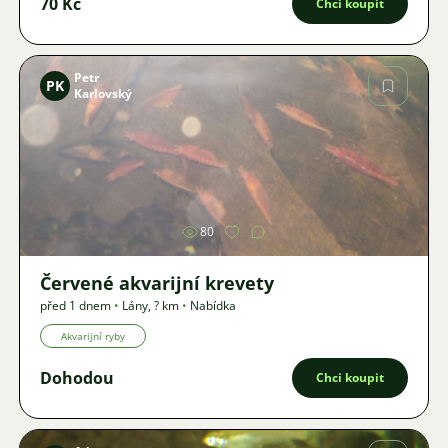
70 Kč
Chci koupit
Petr
PK
Karlovský
Obrázek
80
Červené akvarijní krevety
před 1 dnem
•
Lány
,
? km
•
Nabídka
Akvarijní ryby
Dohodou
Chci koupit