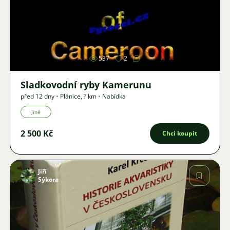
Obrázek
537
2
Sladkovodní ryby Kamerunu
před 12 dny
•
Plánice
,
? km
•
Nabídka
Jiné
2 500 Kč
Chci koupit
Jiří
Sýkora
Obrázek