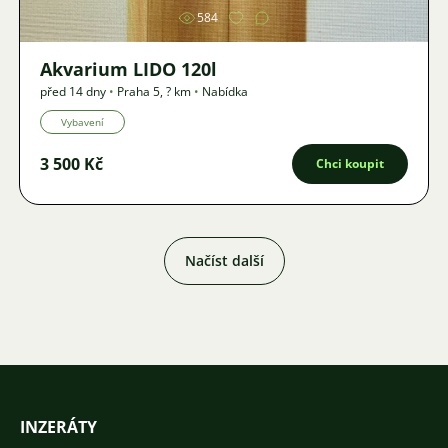
584
Akvarium LIDO 120l
před 14 dny
•
Praha 5
,
? km
•
Nabídka
Vybavení
3 500 Kč
Chci koupit
Načíst další
INZERÁTY