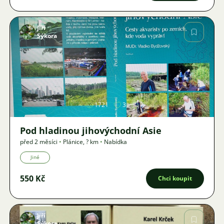
Jiří
Sýkora
Obrázek
1721
3
Pod hladinou jihovýchodní Asie
před 2 měsíci
•
Plánice
,
? km
•
Nabídka
Jiné
550 Kč
Chci koupit
Jiří
Sýkora