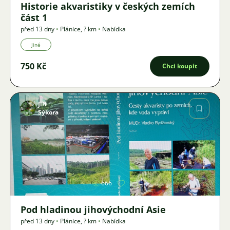
Historie akvaristiky v českých zemích
část 1
před 13 dny
•
Plánice
,
? km
•
Nabídka
Jiné
750 Kč
Chci koupit
Jiří
Sýkora
Obrázek
666
Pod hladinou jihovýchodní Asie
před 13 dny
•
Plánice
,
? km
•
Nabídka