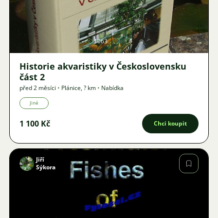
Obrázek
1063
Historie akvaristiky v Československu
část 2
před 2 měsíci
•
Plánice
,
? km
•
Nabídka
Jiné
1 100 Kč
Chci koupit
Jiří
Sýkora
Obrázek