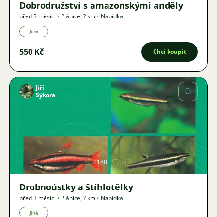
Dobrodružství s amazonskými anděly
před 3 měsíci
•
Plánice
,
? km
•
Nabídka
Jiné
550 Kč
Chci koupit
Jiří
Sýkora
Obrázek
1180
Drobnoústky a štíhlotělky
před 3 měsíci
•
Plánice
,
? km
•
Nabídka
Jiné