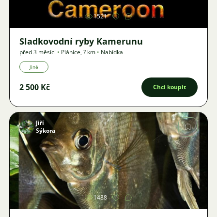
1521
Sladkovodní ryby Kamerunu
před 3 měsíci
•
Plánice
,
? km
•
Nabídka
Jiné
2 500 Kč
Chci koupit
Jiří
Sýkora
Obrázek
1488