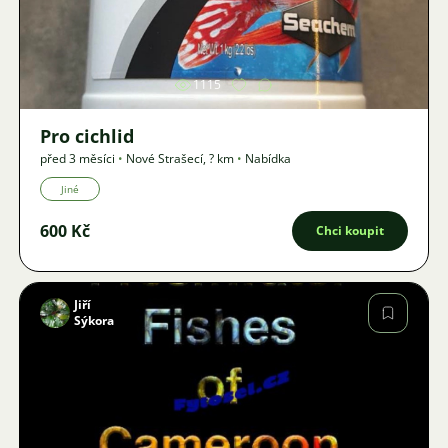
Obrázek
1115
Pro cichlid
před 3 měsíci
•
Nové Strašecí
,
? km
•
Nabídka
Jiné
600 Kč
Chci koupit
Jiří
Sýkora
Obrázek