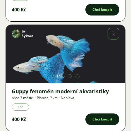
400 Kč
Chci koupit
Jiří
Sýkora
Obrázek
1460
Guppy fenomén moderní akvaristiky
před 3 měsíci
•
Plánice
,
? km
•
Nabídka
Jiné
400 Kč
Chci koupit