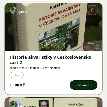
Jiří
Sýkora
Obrázek
994
Historie akvaristiky v Československu
část 2
před 3 měsíci
•
Plánice
,
? km
•
Nabídka
Jiné
1 100 Kč
Chci koupit
Jiří
Sýkora