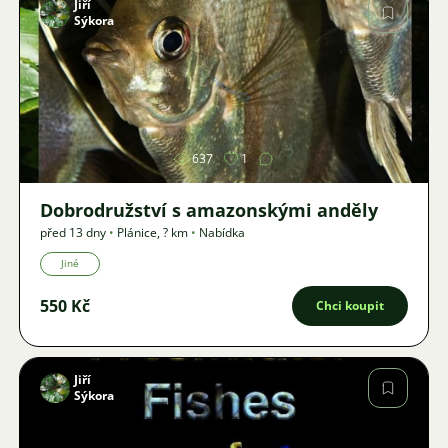
Jiří
Sýkora
Obrázek
637
1
Dobrodružství s amazonskými anděly
před 13 dny
•
Plánice
,
? km
•
Nabídka
Jiné
550 Kč
Chci koupit
Jiří
Sýkora