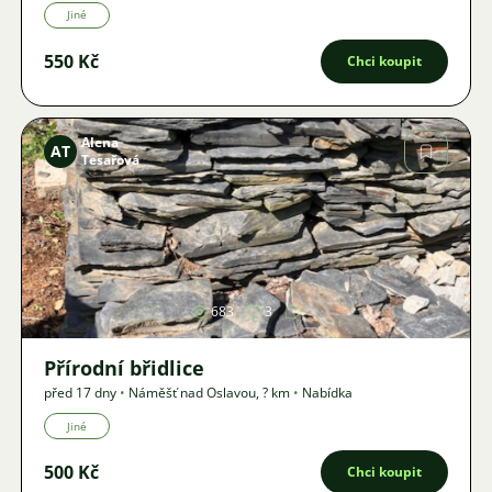
Jiné
550 Kč
Chci koupit
Alena
AT
Tesařová
Obrázek
683
3
Přírodní břidlice
před 17 dny
•
Náměšť nad Oslavou
,
? km
•
Nabídka
Jiné
500 Kč
Chci koupit