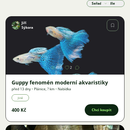
Seřadit podle
Jiří
Sýkora
Obrázek
493
2
Guppy fenomén moderní akvaristiky
před 13 dny
•
Plánice
,
? km
•
Nabídka
Jiné
400 Kč
Chci koupit