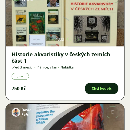
Obrázek
1333
Historie akvaristiky v českých zemích
část 1
před 3 měsíci
•
Plánice
,
? km
•
Nabídka
Jiné
750 Kč
Chci koupit
David
Fořt