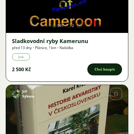
Obrázek
597
2
Sladkovodní ryby Kamerunu
před 13 dny
•
Plánice
,
? km
•
Nabídka
Jiné
2 500 Kč
Chci koupit
Jiří
Sýkora
Obrázek