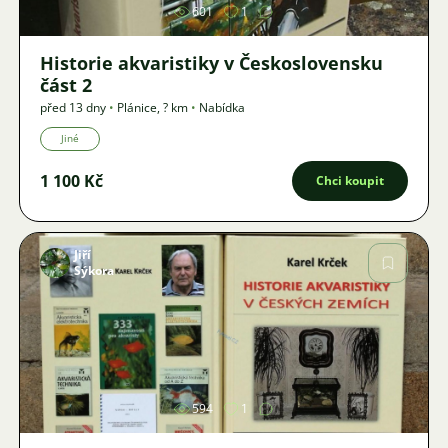
601
1
Historie akvaristiky v Československu
část 2
před 13 dny
•
Plánice
,
? km
•
Nabídka
Jiné
1 100 Kč
Chci koupit
Jiří
Sýkora
Obrázek
594
1