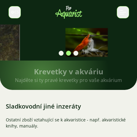
CS
Select language
Krevetky v akváriu
Najděte si ty pravé krevetky pro vaše akvárium
Sladkovodní jiné inzeráty
Ostatní zboží vztahující se k akvaristice - např. akvaristické
knihy, manuály.