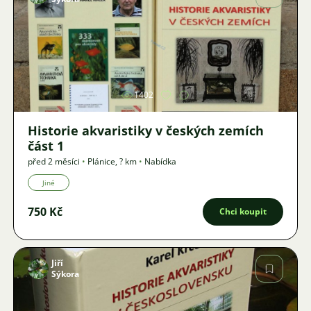
Obrázek
1402
Historie akvaristiky v českých zemích
část 1
před 2 měsíci
•
Plánice
,
? km
•
Nabídka
Jiné
750 Kč
Chci koupit
Jiří
Sýkora