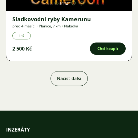
1442
Sladkovodní ryby Kamerunu
před 4 měsíci
•
Plánice
,
? km
•
Nabídka
Jiné
2 500 Kč
Chci koupit
Načíst další
INZERÁTY