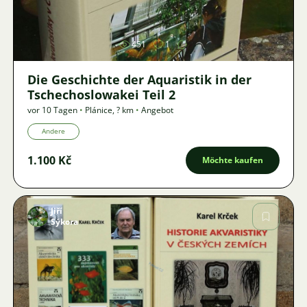
451
1
Die Geschichte der Aquaristik in der
Tschechoslowakei Teil 2
vor 10 Tagen
•
Plánice
,
? km
•
Angebot
Andere
1.100 Kč
Möchte kaufen
Jiří
Sýkora
Bild