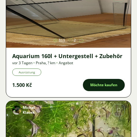
Bild
869
2
Aquarium 160l + Untergestell + Zubehör
vor 3 Tagen
•
Praha
,
? km
•
Angebot
Ausrüstung
1.500 Kč
Möchte kaufen
Michal
Klacek
Bild