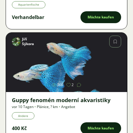
Aquarienfische
Verhandelbar
Möchte kaufen
Jiří
Sýkora
Bild
366
2
Guppy fenomén moderní akvaristiky
vor 10 Tagen
•
Plánice
,
? km
•
Angebot
Andere
400 Kč
Möchte kaufen