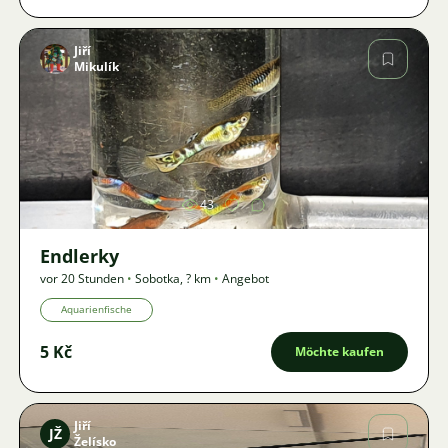
Jiří
Mikulík
Bild
43
Endlerky
vor 20 Stunden
•
Sobotka
,
? km
•
Angebot
Aquarienfische
5 Kč
Möchte kaufen
Jiří
JŽ
Želísko