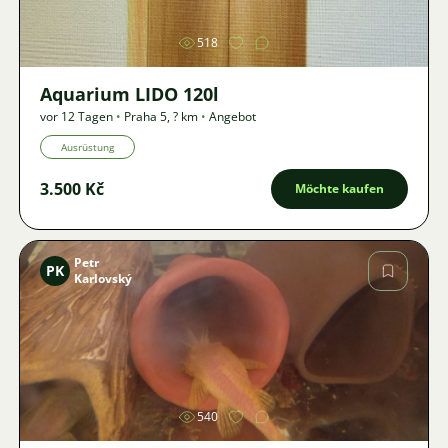
518
Aquarium LIDO 120l
vor 12 Tagen
•
Praha 5
,
? km
•
Angebot
Ausrüstung
3.500 Kč
Möchte kaufen
Petr
PK
Karlovský
Bild
540