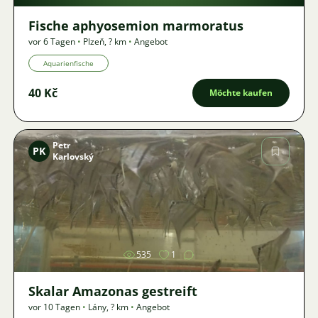
Fische aphyosemion marmoratus
vor 6 Tagen
•
Plzeň
,
? km
•
Angebot
Aquarienfische
40 Kč
Möchte kaufen
Petr
PK
Karlovský
Bild
535
1
Skalar Amazonas gestreift
vor 10 Tagen
•
Lány
,
? km
•
Angebot