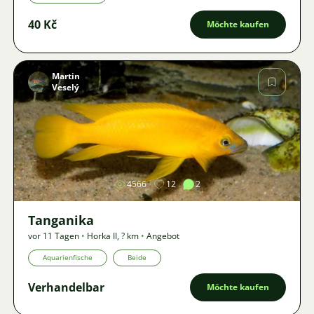
40 Kč
Möchte kaufen
Martin
Veselý
Bild
4566
12
2
Tanganika
vor 11 Tagen
•
Horka II
,
? km
•
Angebot
Aquarienfische
Beide
Verhandelbar
Möchte kaufen