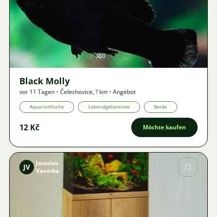
Bild
350
Black Molly
vor 11 Tagen
•
Čelechovice
,
? km
•
Angebot
Aquarienfische
Lebendgebärende
Beide
12 Kč
Möchte kaufen
Jaroslav
JV
Vaverka
Bild