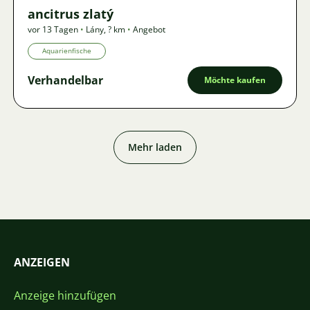
ancitrus zlatý
vor 13 Tagen
•
Lány
,
? km
•
Angebot
Aquarienfische
Verhandelbar
Möchte kaufen
Mehr laden
ANZEIGEN
Anzeige hinzufügen