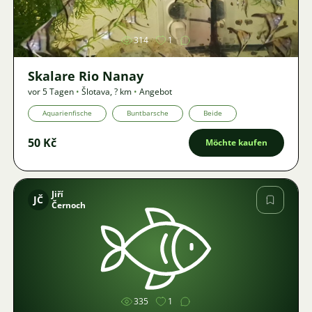
314
1
Skalare Rio Nanay
vor 5 Tagen
•
Šlotava
,
? km
•
Angebot
Aquarienfische
Buntbarsche
Beide
50 Kč
Möchte kaufen
Jiří
JČ
Černoch
Bild
335
1