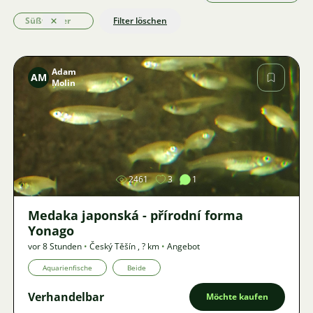
Süßwasser
Filter löschen
Löschen
Adam
AM
Molin
Bild
2461
3
1
Medaka japonská - přírodní forma
Yonago
vor 8 Stunden
•
Český Těšín
,
? km
•
Angebot
Aquarienfische
Beide
Verhandelbar
Möchte kaufen