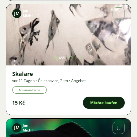
Jan
JM
Michl
Bild
455
1
Skalare
vor 11 Tagen
•
Čelechovice
,
? km
•
Angebot
Aquarienfische
15 Kč
Möchte kaufen
Jan
JM
Michl