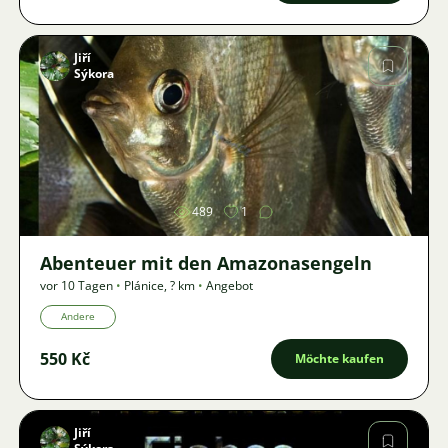
Jiří
Sýkora
Bild
489
1
Abenteuer mit den Amazonasengeln
vor 10 Tagen
•
Plánice
,
? km
•
Angebot
Andere
550 Kč
Möchte kaufen
Jiří