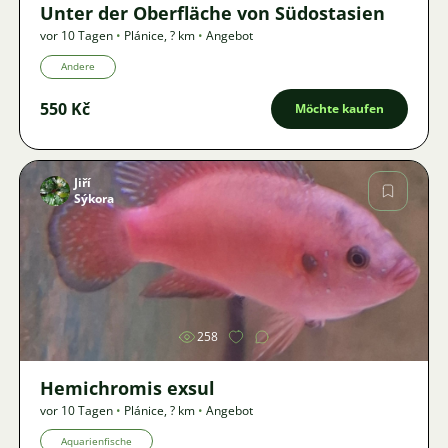
Unter der Oberfläche von Südostasien
vor 10 Tagen
•
Plánice
,
? km
•
Angebot
Andere
550 Kč
Möchte kaufen
Jiří
Sýkora
Bild
258
Hemichromis exsul
vor 10 Tagen
•
Plánice
,
? km
•
Angebot
Aquarienfische