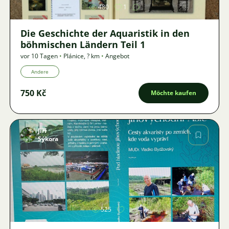
480
1
Die Geschichte der Aquaristik in den
böhmischen Ländern Teil 1
vor 10 Tagen
•
Plánice
,
? km
•
Angebot
Andere
750 Kč
Möchte kaufen
Jiří
Sýkora
Bild
525