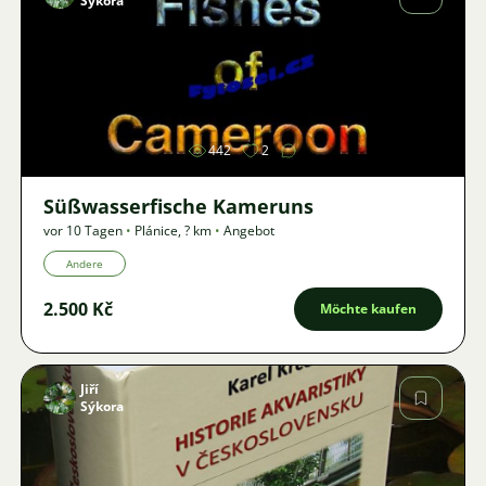
Sýkora
Bild
442
2
Süßwasserfische Kameruns
vor 10 Tagen
•
Plánice
,
? km
•
Angebot
Andere
2.500 Kč
Möchte kaufen
Jiří
Sýkora
Bild