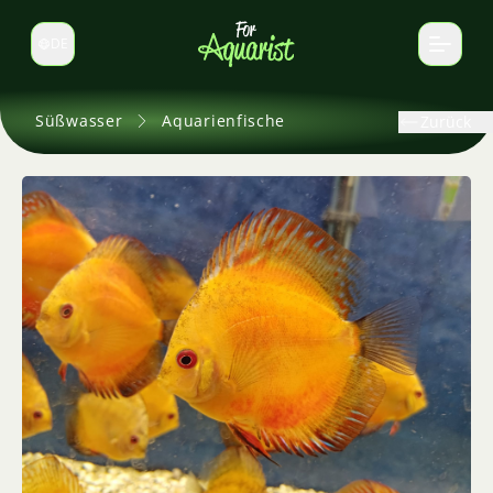
DE
Sprache wechseln
Süßwasser
Aquarienfische
Zurück