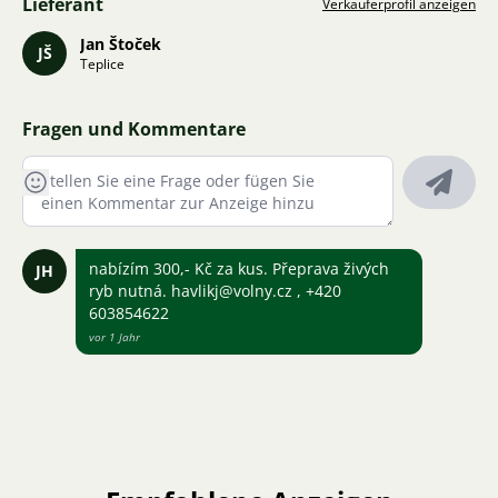
Lieferant
Verkäuferprofil anzeigen
Jan Štoček
JŠ
Teplice
Fragen und Kommentare
nabízím 300,- Kč za kus. Přeprava živých
JH
ryb nutná. havlikj@volny.cz , +420
603854622
vor 1 Jahr