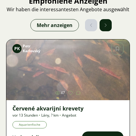
Empfohlene Anzeigen
Wir haben die interessantesten Angebote ausgewählt
Mehr anzeigen
Petr
PK
Karlovský
Bild
47
Červené akvarijní krevety
vor 13 Stunden
•
Lány
,
? km
•
Angebot
Aquarienfische