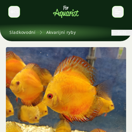
CS
Select language
Sladkovodní
Akvarijní ryby
Zpět