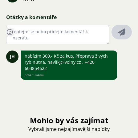
Otázky a komentáře
nabízím 300,- Kč za kus. Přeprava živých
JH
ryb nutná. havlikj@volny.cz , +420
603854622
před 1 rokem
Mohlo by vás zajímat
Vybrali jsme nejzajímavější nabídky