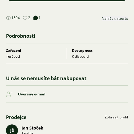
1504
2
1
Nahlásit inzerát
Podrobnosti
Zařazení
Dostupnost
Terčovci
K dispozici
U nás se nemusíte bát nakupovat
Ověřený e-mail
Prodejce
Zobrazit profil
Jan Štoček
JŠ
Teplice