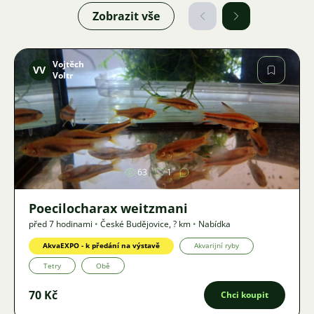
Zobrazit vše
Vojtěch
VV
Voltr
Obrázek
63
1
Poecilocharax weitzmani
před 7 hodinami
•
České Budějovice
,
? km
•
Nabídka
AkvaEXPO - k předání na výstavě
Akvarijní ryby
Tetry
Obě
70 Kč
Chci koupit