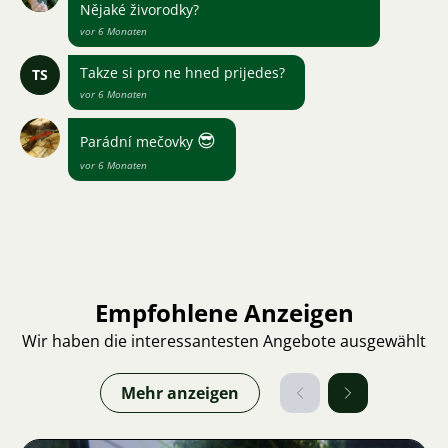
Nějaké živorodky?
vor 6 Monaten
Takze si pro ne hned prijedes?
TS
vor 6 Monaten
😎
Parádní mečovky
vor 6 Monaten
Empfohlene Anzeigen
Wir haben die interessantesten Angebote ausgewählt
Mehr anzeigen