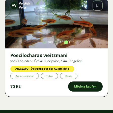
Vojtěch
VV
Voltr
Bild
100
1
1
Poecilocharax weitzmani
vor 21 Stunden
•
České Budějovice
,
? km
•
Angebot
AkvaEXPO - Übergabe auf der Ausstellung
Aquarienfische
Tetra
Beide
70 Kč
Möchte kaufen