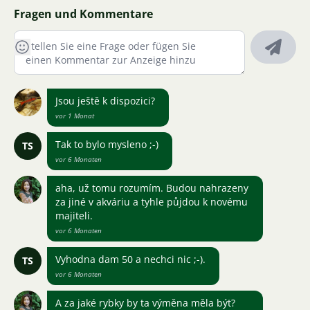
Fragen und Kommentare
Jsou ještě k dispozici?
vor 1 Monat
Tak to bylo mysleno ;-)
TS
vor 6 Monaten
aha, už tomu rozumím. Budou nahrazeny
za jiné v akváriu a tyhle půjdou k novému
majiteli.
vor 6 Monaten
Vyhodna dam 50 a nechci nic ;-).
TS
vor 6 Monaten
A za jaké rybky by ta výměna měla být?