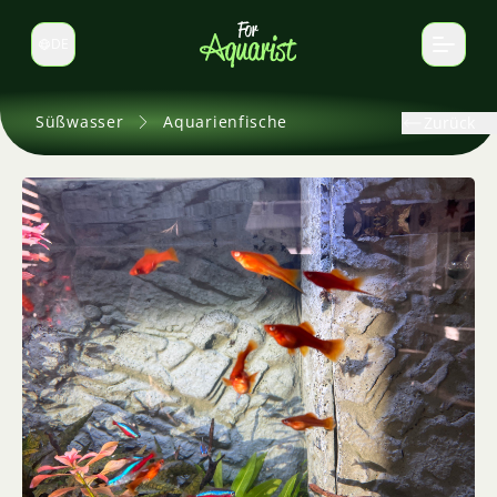
DE
Sprache wechseln
Süßwasser
Aquarienfische
Zurück