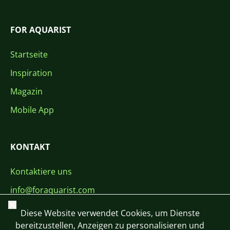
FOR AQUARIST
Startseite
Inspiration
Magazin
Mobile App
KONTAKT
Kontaktiere uns
info@foraquarist.com
Schließen
+420 603 449 602
Diese Website verwendet Cookies, um Dienste
bereitzustellen, Anzeigen zu personalisieren und