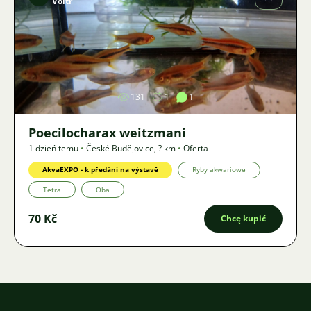
Voltr
Zdjęcie
131
1
1
Poecilocharax weitzmani
1 dzień temu
•
České Budějovice
,
? km
•
Oferta
AkvaEXPO - k předání na výstavě
Ryby akwariowe
Tetra
Oba
70 Kč
Chcę kupić