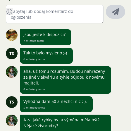
Jsou ještě k dispozici?
1 miesiąc temu
Tak to bylo mysleno ;-)
TS
6 miesięcy temu
aha, už tomu rozumím. Budou nahrazeny
za jiné v akváriu a tyhle půjdou k novému
majiteli.
6 miesięcy temu
Vyhodna dam 50 a nechci nic ;-).
TS
6 miesięcy temu
A za jaké rybky by ta výměna měla být?
Nějaké živorodky?