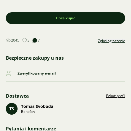
Chcę kupić
2045
3
7
Zgłoś ogłoszenie
Bezpieczne zakupy u nas
Zweryfikowany e-mail
Dostawca
Pokaż profil
Tomáš Svoboda
TS
Benešov
Pytania i komentarze