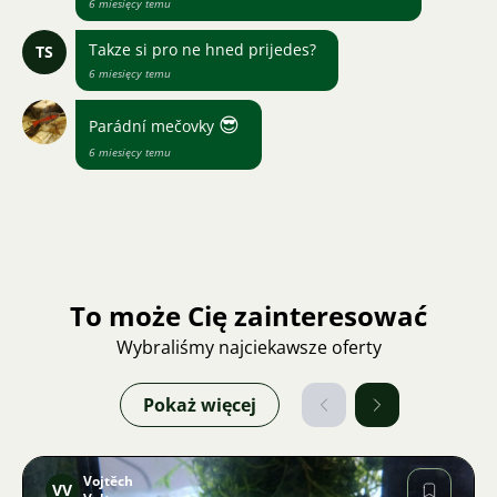
6 miesięcy temu
Takze si pro ne hned prijedes?
TS
6 miesięcy temu
😎
Parádní mečovky
6 miesięcy temu
To może Cię zainteresować
Wybraliśmy najciekawsze oferty
Pokaż więcej
Vojtěch
VV