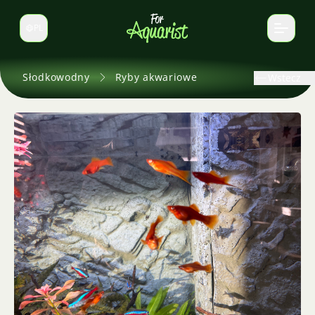
PL
Zmień język
Słodkowodny
Ryby akwariowe
Wstecz