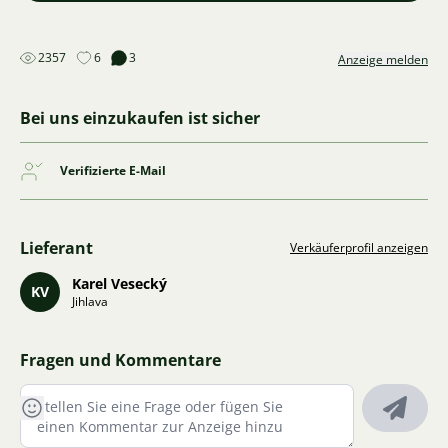
2357
6
3
Anzeige melden
Bei uns einzukaufen ist sicher
Verifizierte E-Mail
Lieferant
Verkäuferprofil anzeigen
Karel Vesecký
KV
Jihlava
Fragen und Kommentare