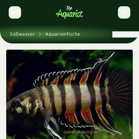
DE
Sprache wechseln
Süßwasser
Aquarienfische
Zurück