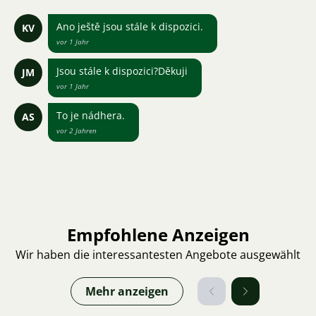
Ano ještě jsou stále k dispozici.
KV
vor 1 Jahr
Jsou stále k dispozici?Děkuji
JM
vor 1 Jahr
To je nádhera.
AS
vor 2 Jahren
Empfohlene Anzeigen
Wir haben die interessantesten Angebote ausgewählt
Mehr anzeigen