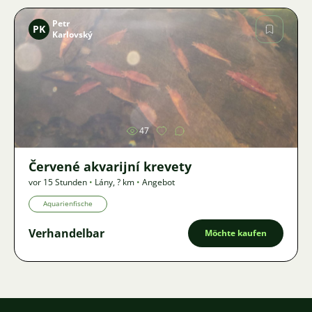
Petr
PK
Karlovský
Bild
47
Červené akvarijní krevety
vor 15 Stunden
•
Lány
,
? km
•
Angebot
Aquarienfische
Verhandelbar
Möchte kaufen