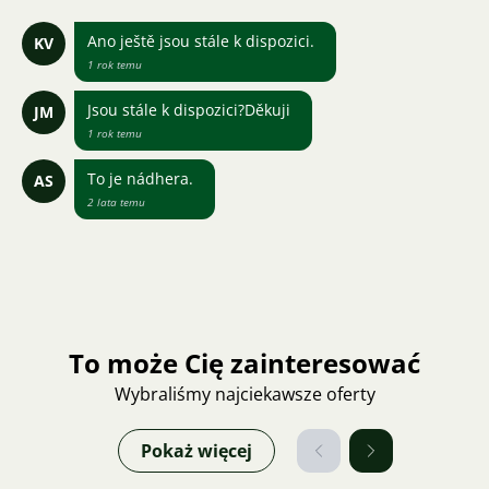
Ano ještě jsou stále k dispozici.
KV
1 rok temu
Jsou stále k dispozici?Děkuji
JM
1 rok temu
To je nádhera.
AS
2 lata temu
To może Cię zainteresować
Wybraliśmy najciekawsze oferty
Pokaż więcej