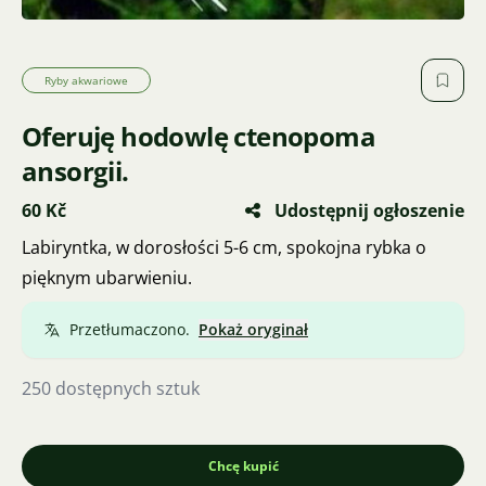
Ryby akwariowe
Oferuję hodowlę ctenopoma
ansorgii.
60 Kč
Udostępnij ogłoszenie
Labiryntka, w dorosłości 5-6 cm, spokojna rybka o
pięknym ubarwieniu.
Przetłumaczono.
Pokaż oryginał
250 dostępnych sztuk
Chcę kupić