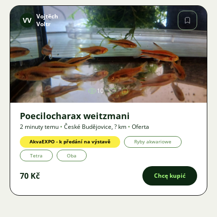
Vojtěch
VV
Voltr
Zdjęcie
10
Poecilocharax weitzmani
2 minuty temu
•
České Budějovice
,
? km
•
Oferta
AkvaEXPO - k předání na výstavě
Ryby akwariowe
Tetra
Oba
70 Kč
Chcę kupić