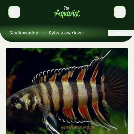
PL
Zmień język
Słodkowodny
Ryby akwariowe
Wstecz