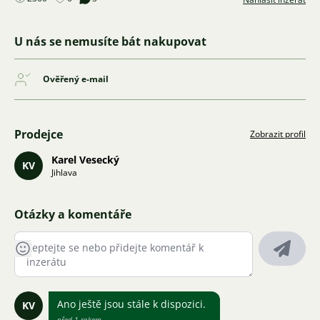
U nás se nemusíte bát nakupovat
Ověřený e-mail
Prodejce
Zobrazit profil
Karel Vesecký
KV
Jihlava
Otázky a komentáře
Ano ještě jsou stále k dispozici.
KV
před 1 rokem