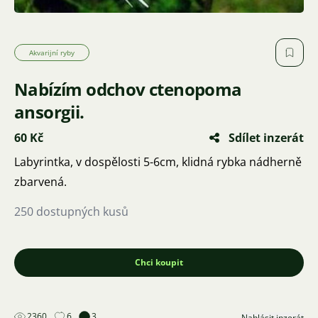
Akvarijní ryby
Nabízím odchov ctenopoma
ansorgii.
60 Kč
Sdílet inzerát
Labyrintka, v dospělosti 5-6cm, klidná rybka nádherně
zbarvená.
250 dostupných kusů
Chci koupit
2360
6
3
Nahlásit inzerát