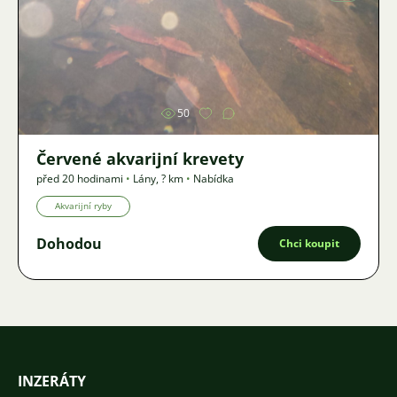
Obrázek
50
Červené akvarijní krevety
před 20 hodinami
•
Lány
,
? km
•
Nabídka
Akvarijní ryby
Dohodou
Chci koupit
INZERÁTY