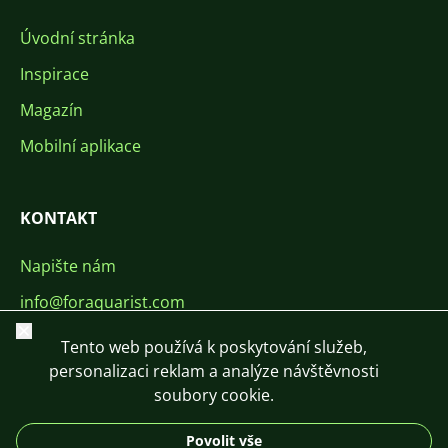
Úvodní stránka
Inspirace
Magazín
Mobilní aplikace
KONTAKT
Napište nám
info@foraquarist.com
Zavřít
+420 603 449 602
Tento web používá k poskytování služeb,
personalizaci reklam a analýze návštěvnosti
soubory cookie.
Povolit vše