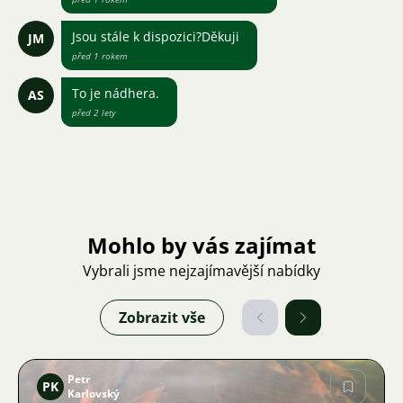
Jsou stále k dispozici?Děkuji
JM
před 1 rokem
To je nádhera.
AS
před 2 lety
Mohlo by vás zajímat
Vybrali jsme nejzajímavější nabídky
Zobrazit vše
Petr
PK
Karlovský