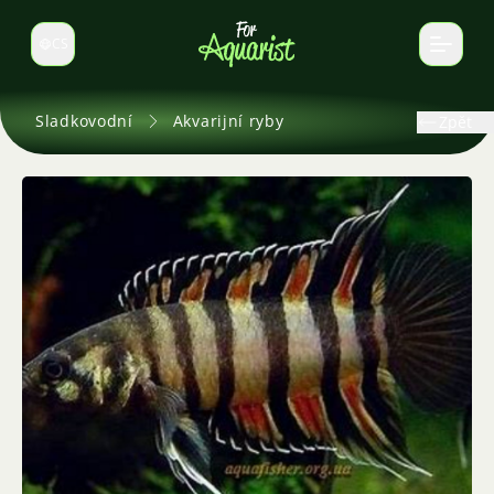
CS
Select language
Sladkovodní
Akvarijní ryby
Zpět