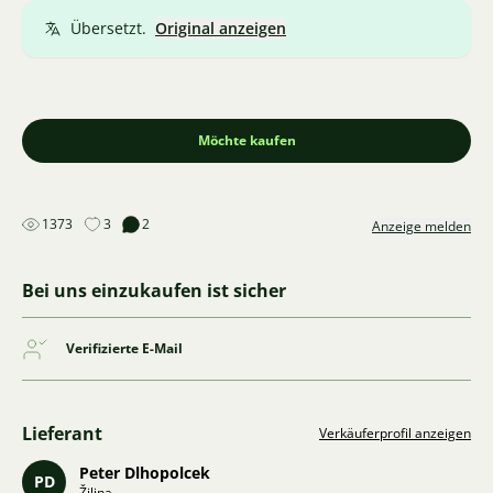
Übersetzt.
Original anzeigen
Möchte kaufen
1373
3
2
Anzeige melden
Bei uns einzukaufen ist sicher
Verifizierte E-Mail
Lieferant
Verkäuferprofil anzeigen
Peter Dlhopolcek
PD
Žilina