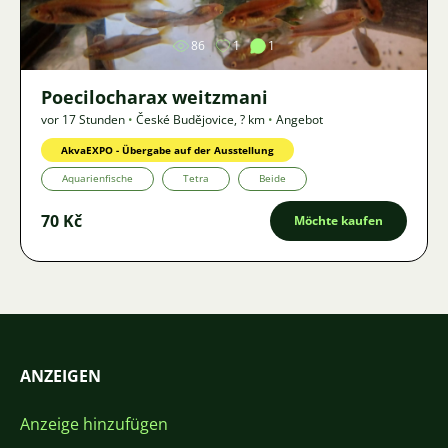
86
1
1
Poecilocharax weitzmani
vor 17 Stunden
•
České Budějovice
,
? km
•
Angebot
AkvaEXPO - Übergabe auf der Ausstellung
Aquarienfische
Tetra
Beide
70 Kč
Möchte kaufen
ANZEIGEN
Anzeige hinzufügen