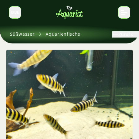
DE
Sprache wechseln
Süßwasser
Aquarienfische
Zurück