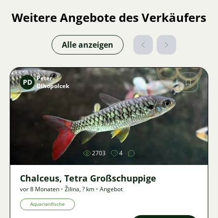
Weitere Angebote des Verkäufers
Alle anzeigen
Peter
PD
Dlhopolcek
Bild
2703
4
Chalceus, Tetra Großschuppige
vor 8 Monaten
•
Žilina
,
? km
•
Angebot
Aquarienfische