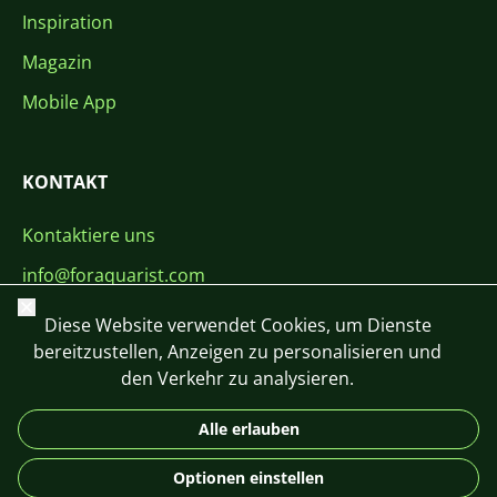
Inspiration
Magazin
Mobile App
KONTAKT
Kontaktiere uns
info@foraquarist.com
Schließen
+420 603 449 602
Diese Website verwendet Cookies, um Dienste
bereitzustellen, Anzeigen zu personalisieren und
den Verkehr zu analysieren.
Alle erlauben
CS
SK
EN
PL
DE
Optionen einstellen
© 2026 For Aquarist