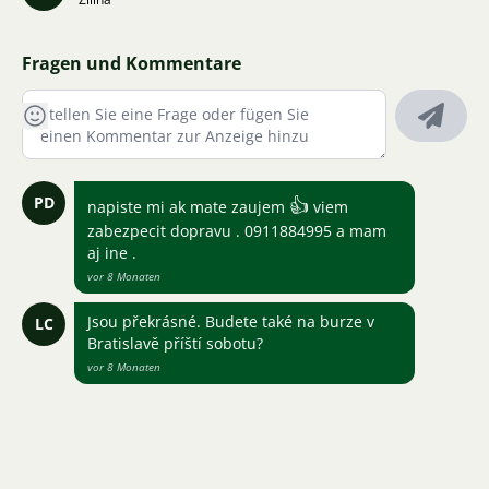
Fragen und Kommentare
PD
👍
napiste mi ak mate zaujem
viem
zabezpecit dopravu . 0911884995 a mam
aj ine .
vor 8 Monaten
Jsou překrásné. Budete také na burze v
LC
Bratislavě příští sobotu?
vor 8 Monaten