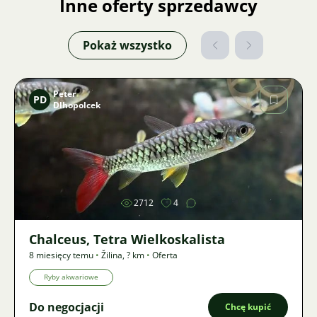
Inne oferty sprzedawcy
Pokaż wszystko
Peter
PD
Dlhopolcek
Zdjęcie
2712
4
Chalceus, Tetra Wielkoskalista
8 miesięcy temu
•
Žilina
,
? km
•
Oferta
Ryby akwariowe
Do negocjacji
Chcę kupić