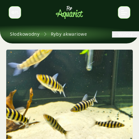
PL
Zmień język
Słodkowodny
Ryby akwariowe
Wstecz