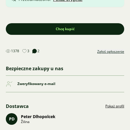
Chcę kupić
1378
3
2
Zgłoś ogłoszenie
Bezpieczne zakupy u nas
Zweryfikowany e-mail
Dostawca
Pokaż profil
Peter Dlhopolcek
PD
Žilina