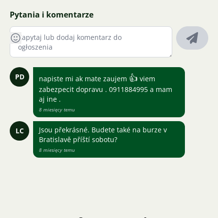
Pytania i komentarze
PD
👍
napiste mi ak mate zaujem
viem
zabezpecit dopravu . 0911884995 a mam
aj ine .
8 miesięcy temu
Jsou překrásné. Budete také na burze v
LC
Bratislavě příští sobotu?
8 miesięcy temu