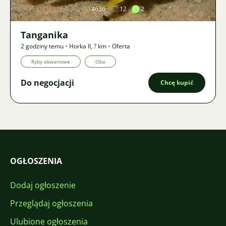
4636
12
2
Tanganika
2 godziny temu
•
Horka II
,
? km
•
Oferta
Ryby akwariowe
Oba
Do negocjacji
Chcę kupić
OGŁOSZENIA
Dodaj ogłoszenie
Przeglądaj ogłoszenia
Ulubione ogłoszenia