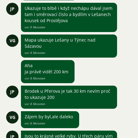
Ukazuje to blbě i když nechápu dával jsem
JP
tam i směrovací číslo a bydlím v Lešanech
kousek od Prostějova
vor 8 Monaten
Mapa ukazuje Lešany u Týnec nad
VG
Sázavou
vor 8 Monaten
Aha
Ja právě viděl 200 km
vor 8 Monaten
Brodek u Přerova je tak 30 km nevím proč
JP
to ukazuje 200
vor 8 Monaten
Zájem by byl,ale daleko
VG
vor 8 Monaten
Jsou to krásné velké ryby. U třech páru vím
JP