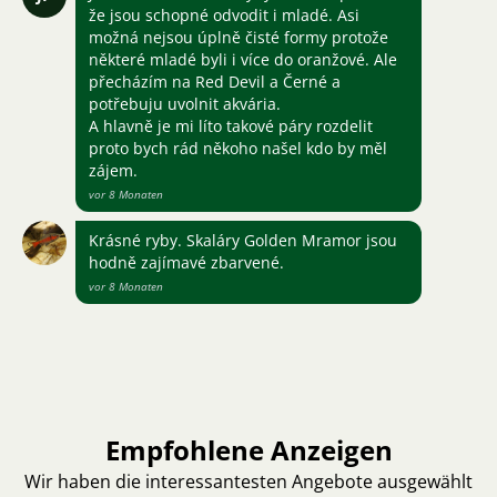
že jsou schopné odvodit i mladé. Asi
možná nejsou úplně čisté formy protože
některé mladé byli i více do oranžové. Ale
přecházím na Red Devil a Černé a
potřebuju uvolnit akvária.
A hlavně je mi líto takové páry rozdelit
proto bych rád někoho našel kdo by měl
zájem.
vor 8 Monaten
Krásné ryby. Skaláry Golden Mramor jsou
hodně zajímavé zbarvené.
vor 8 Monaten
Empfohlene Anzeigen
Wir haben die interessantesten Angebote ausgewählt