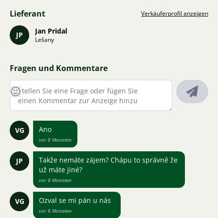
Lieferant
Verkäuferprofil anzeigen
Jan Pridal
JP
Lešany
Fragen und Kommentare
Ano
VG
vor 8 Monaten
Takže nemáte zájem? Chápu to správně že
JP
už máte jiné?
vor 8 Monaten
Ozval se mi pán u nás
VG
vor 8 Monaten