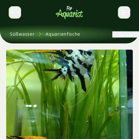
DE
Sprache wechseln
Süßwasser
Aquarienfische
Zurück