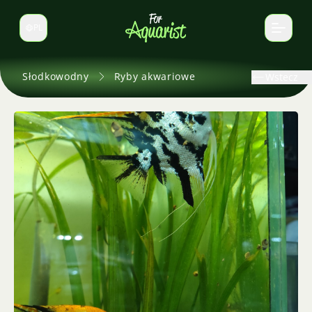
PL
Zmień język
Słodkowodny
Ryby akwariowe
Wstecz