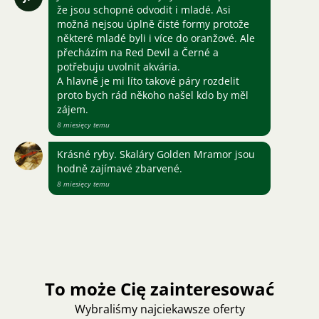
že jsou schopné odvodit i mladé. Asi
možná nejsou úplně čisté formy protože
některé mladé byli i více do oranžové. Ale
přecházím na Red Devil a Černé a
potřebuju uvolnit akvária.
A hlavně je mi líto takové páry rozdelit
proto bych rád někoho našel kdo by měl
zájem.
8 miesięcy temu
Krásné ryby. Skaláry Golden Mramor jsou
hodně zajímavé zbarvené.
8 miesięcy temu
To może Cię zainteresować
Wybraliśmy najciekawsze oferty