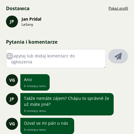
Dostawca
Pokaż profil
Jan Pridal
JP
Lešany
Pytania i komentarze
Ano
VG
8 miesięcy temu
Takže nemáte zájem? Chápu to správně že
JP
už máte jiné?
8 miesięcy temu
Ozval se mi pán u nás
VG
8 miesięcy temu