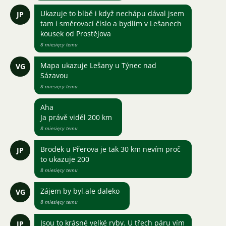
Ukazuje to blbě i když nechápu dával jsem
JP
tam i směrovací číslo a bydlím v Lešanech
kousek od Prostějova
8 miesięcy temu
Mapa ukazuje Lešany u Týnec nad
VG
Sázavou
8 miesięcy temu
Aha
Ja právě viděl 200 km
8 miesięcy temu
Brodek u Přerova je tak 30 km nevím proč
JP
to ukazuje 200
8 miesięcy temu
Zájem by byl,ale daleko
VG
8 miesięcy temu
Jsou to krásné velké ryby. U třech páru vím
JP