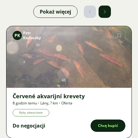
Pokaż więcej
Petr
PK
Karlovský
Zdjęcie
46
Červené akvarijní krevety
8 godzin temu
•
Lány
,
? km
•
Oferta
Ryby akwariowe
Do negocjacji
Chcę kupić