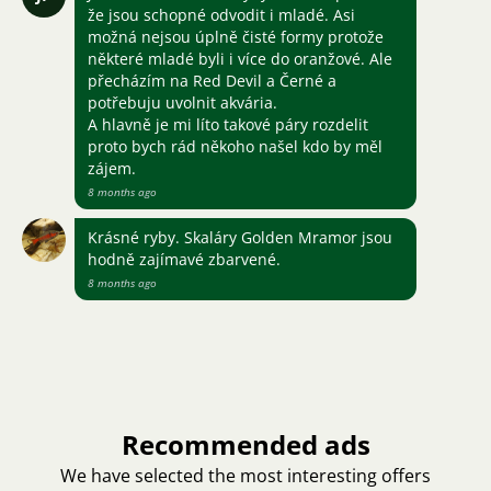
že jsou schopné odvodit i mladé. Asi
možná nejsou úplně čisté formy protože
některé mladé byli i více do oranžové. Ale
přecházím na Red Devil a Černé a
potřebuju uvolnit akvária.
A hlavně je mi líto takové páry rozdelit
proto bych rád někoho našel kdo by měl
zájem.
8 months ago
Krásné ryby. Skaláry Golden Mramor jsou
hodně zajímavé zbarvené.
8 months ago
Recommended ads
We have selected the most interesting offers