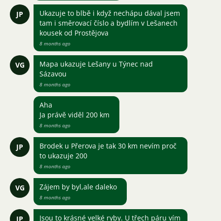
Ukazuje to blbě i když nechápu dával jsem
JP
tam i směrovací číslo a bydlím v Lešanech
kousek od Prostějova
8 months ago
Mapa ukazuje Lešany u Týnec nad
VG
Sázavou
8 months ago
Aha
Ja právě viděl 200 km
8 months ago
Brodek u Přerova je tak 30 km nevím proč
JP
to ukazuje 200
8 months ago
Zájem by byl,ale daleko
VG
8 months ago
Jsou to krásné velké ryby. U třech páru vím
JP