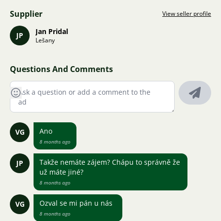
Supplier
View seller profile
Jan Pridal
JP
Lešany
Questions And Comments
Ano
VG
8 months ago
Takže nemáte zájem? Chápu to správně že
JP
už máte jiné?
8 months ago
Ozval se mi pán u nás
VG
8 months ago