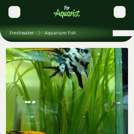
EN
Switch language
Freshwater
Aquarium fish
Back