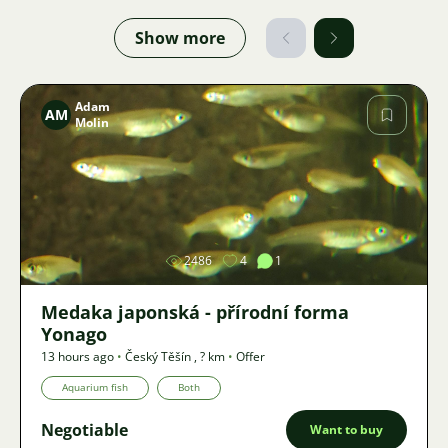
Show more
Adam
AM
Molin
Image
2486
4
1
Medaka japonská - přírodní forma
Yonago
13 hours ago
•
Český Těšín
,
? km
•
Offer
Aquarium fish
Both
Negotiable
Want to buy