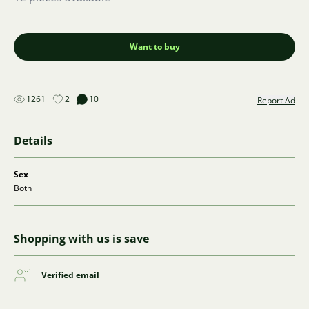
Want to buy
1261
2
10
Report Ad
Details
Sex
Both
Shopping with us is save
Verified email