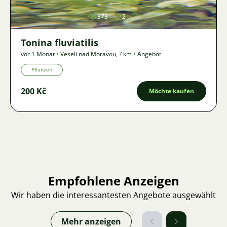
373
2
Tonina fluviatilis
vor 1 Monat
•
Veselí nad Moravou
,
? km
•
Angebot
Pflanzen
200 Kč
Möchte kaufen
Empfohlene Anzeigen
Wir haben die interessantesten Angebote ausgewählt
Mehr anzeigen