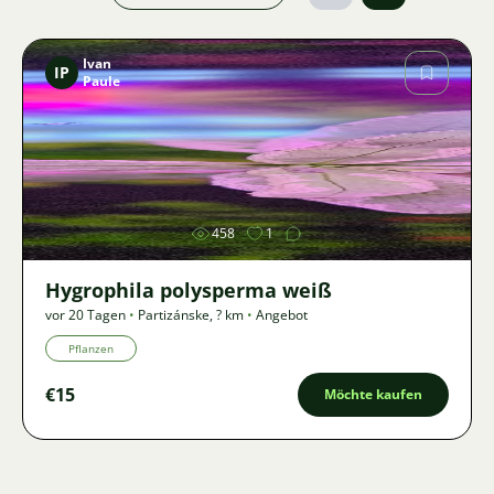
Ivan
IP
Paule
Bild
458
1
Hygrophila polysperma weiß
vor 20 Tagen
•
Partizánske
,
? km
•
Angebot
Pflanzen
€15
Möchte kaufen