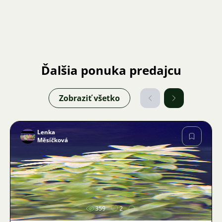
Ďalšia ponuka predajcu
Zobraziť všetko
Lenka
Měsíčková
Obrázok
359
2