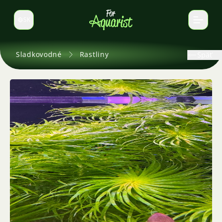
SK
Prepnúť jazyk
Sladkovodné
Rastliny
Späť