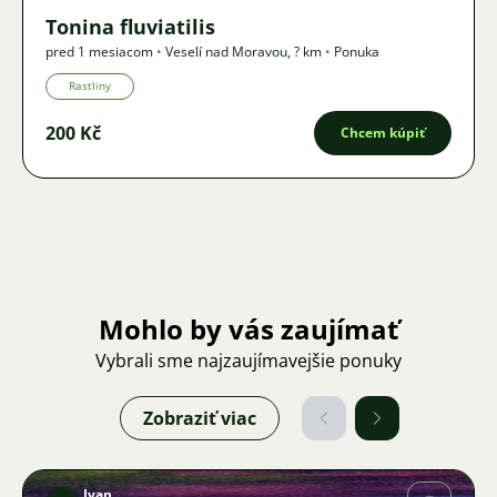
Tonina fluviatilis
pred 1 mesiacom
•
Veselí nad Moravou
,
? km
•
Ponuka
Rastliny
200 Kč
Chcem kúpiť
Mohlo by vás zaujímať
Vybrali sme najzaujímavejšie ponuky
Zobraziť viac
Ivan