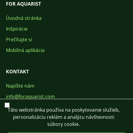
FOR AQUARIST
Úvodná stránka
Inšpirácie
Prečítajte si
Mobilná aplikácia
KONTAKT
Napíšte nám
info@foraquarist.com
Zavrieť
+420 603 449 602
Táto webstránka používa na poskytovanie služieb,
personalizáciu reklám a analýzu návštevnosti
súbory cookie.