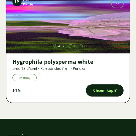
IP
Paule
Obrázok
432
1
Hygrophila polysperma white
pred 18 dňami
•
Partizánske
,
? km
•
Ponuka
Rastliny
€15
Chcem kúpiť