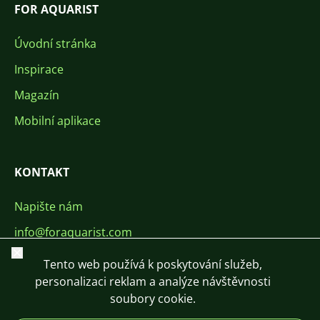
FOR AQUARIST
Úvodní stránka
Inspirace
Magazín
Mobilní aplikace
KONTAKT
Napište nám
info@foraquarist.com
Zavřít
+420 603 449 602
Tento web používá k poskytování služeb,
personalizaci reklam a analýze návštěvnosti
soubory cookie.