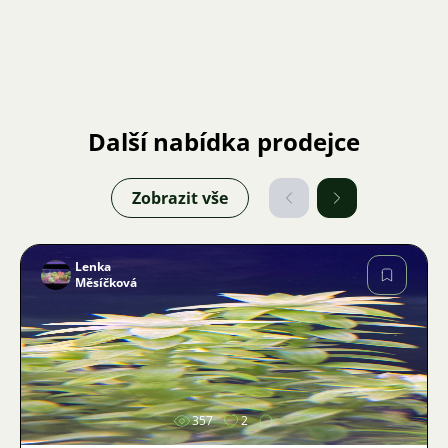
Další nabídka prodejce
Zobrazit vše
Lenka
Měsíčková
Obrázek
357
2