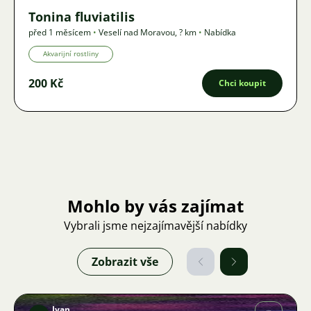
Tonina fluviatilis
před 1 měsícem
•
Veselí nad Moravou
,
? km
•
Nabídka
Akvarijní rostliny
200 Kč
Chci koupit
Mohlo by vás zajímat
Vybrali jsme nejzajímavější nabídky
Zobrazit vše
Ivan