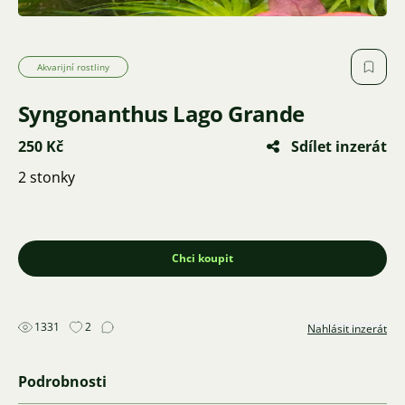
Akvarijní rostliny
Syngonanthus Lago Grande
250 Kč
Sdílet inzerát
2 stonky
Chci koupit
1331
2
Nahlásit inzerát
Podrobnosti