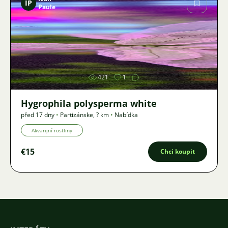
IP
Paule
Obrázek
421
1
Hygrophila polysperma white
před 17 dny
•
Partizánske
,
? km
•
Nabídka
Akvarijní rostliny
€15
Chci koupit