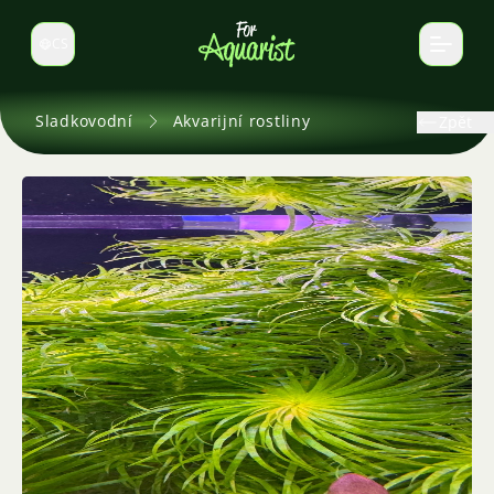
CS
Select language
Sladkovodní
Akvarijní rostliny
Zpět