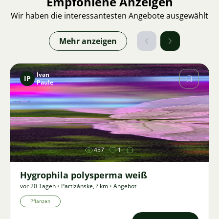
Empfohlene Anzeigen
Wir haben die interessantesten Angebote ausgewählt
Mehr anzeigen
Ivan
IP
Paule
Bild
457
1
Hygrophila polysperma weiß
vor 20 Tagen
•
Partizánske
,
? km
•
Angebot
Pflanzen