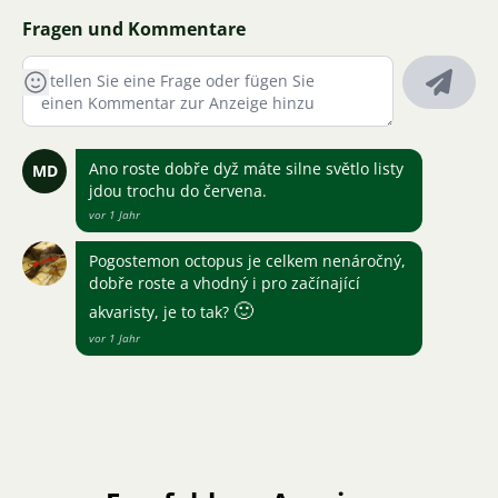
Fragen und Kommentare
Ano roste dobře dyž máte silne světlo listy
MD
jdou trochu do červena.
vor 1 Jahr
Pogostemon octopus je celkem nenáročný,
dobře roste a vhodný i pro začínající
🙂
akvaristy, je to tak?
vor 1 Jahr