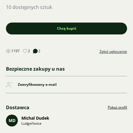
10 dostępnych sztuk
Chcę kupić
1197
2
2
Zgłoś ogłoszenie
Bezpieczne zakupy u nas
Zweryfikowany e-mail
Dostawca
Pokaż profil
Michal Dudek
MD
Ludgeřovice