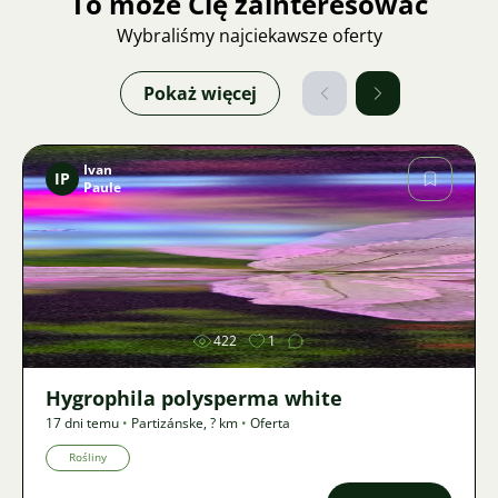
To może Cię zainteresować
Wybraliśmy najciekawsze oferty
Pokaż więcej
Ivan
IP
Paule
Zdjęcie
422
1
Hygrophila polysperma white
17 dni temu
•
Partizánske
,
? km
•
Oferta
Rośliny