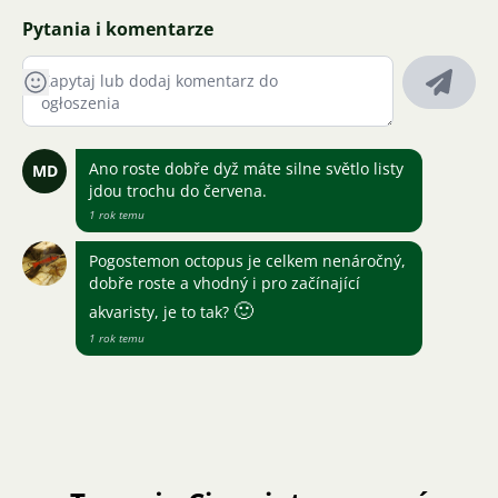
Pytania i komentarze
Ano roste dobře dyž máte silne světlo listy
MD
jdou trochu do červena.
1 rok temu
Pogostemon octopus je celkem nenáročný,
dobře roste a vhodný i pro začínající
🙂
akvaristy, je to tak?
1 rok temu