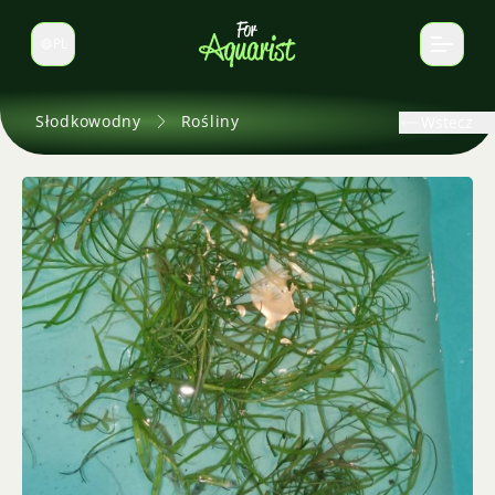
PL
Zmień język
Słodkowodny
Rośliny
Wstecz