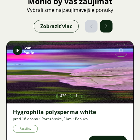
Mohlo by vás zaujímať
Vybrali sme najzaujímavejšie ponuky
Zobraziť viac
Ivan
IP
Paule
Obrázok
430
1
Hygrophila polysperma white
pred 18 dňami
•
Partizánske
,
? km
•
Ponuka
Rastliny