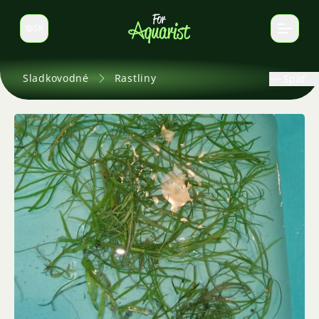
SK
Prepnúť jazyk
Sladkovodné
Rastliny
Späť