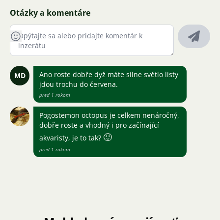
Otázky a komentáre
Ano roste dobře dyž máte silne světlo listy
MD
jdou trochu do červena.
pred 1 rokom
Pogostemon octopus je celkem nenáročný,
dobře roste a vhodný i pro začínající
🙂
akvaristy, je to tak?
pred 1 rokom