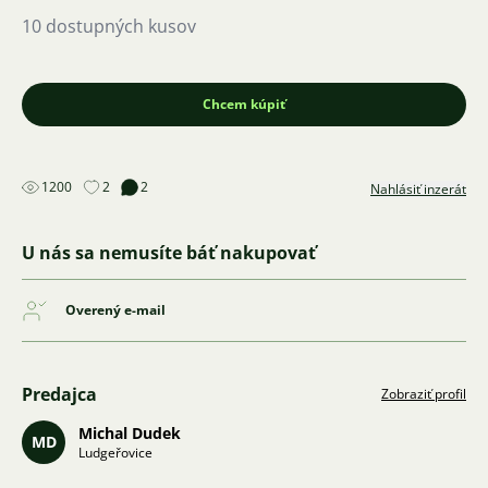
10 dostupných kusov
Chcem kúpiť
1200
2
2
Nahlásiť inzerát
U nás sa nemusíte báť nakupovať
Overený e-mail
Predajca
Zobraziť profil
Michal Dudek
MD
Ludgeřovice