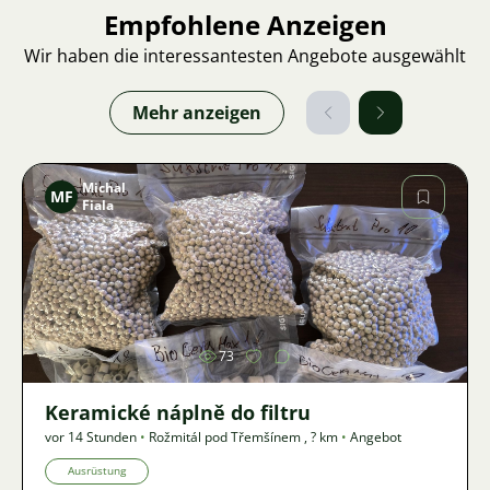
Empfohlene Anzeigen
Wir haben die interessantesten Angebote ausgewählt
Mehr anzeigen
Michal
MF
Fiala
Bild
73
Keramické náplně do filtru
vor 14 Stunden
•
Rožmitál pod Třemšínem
,
? km
•
Angebot
Ausrüstung