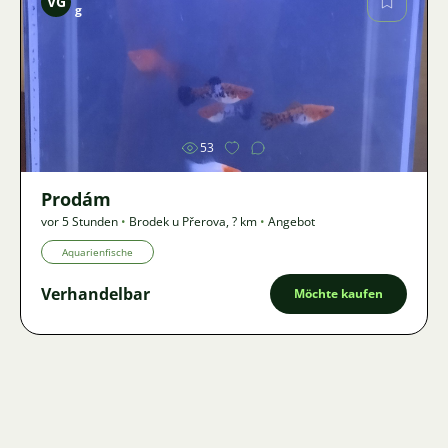
VG
g
Bild
53
Prodám
vor 5 Stunden
•
Brodek u Přerova
,
? km
•
Angebot
Aquarienfische
Verhandelbar
Möchte kaufen