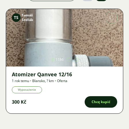
Tomáš
TS
Sedlák
Zdjęcie
1186
Atomizer Qanvee 12/16
1 rok temu
•
Blansko
,
? km
•
Oferta
Wyposażenie
300 Kč
Chcę kupić