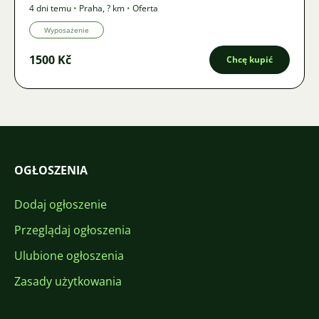
4 dni temu
•
Praha
,
? km
•
Oferta
Wyposażenie
1500 Kč
Chcę kupić
OGŁOSZENIA
Dodaj ogłoszenie
Przeglądaj ogłoszenia
Ulubione ogłoszenia
Zasady użytkowania