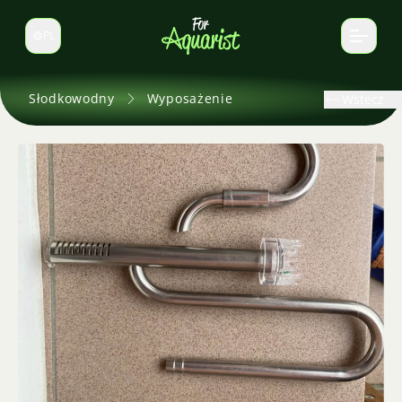
PL
Zmień język
Słodkowodny
Wyposażenie
Wstecz