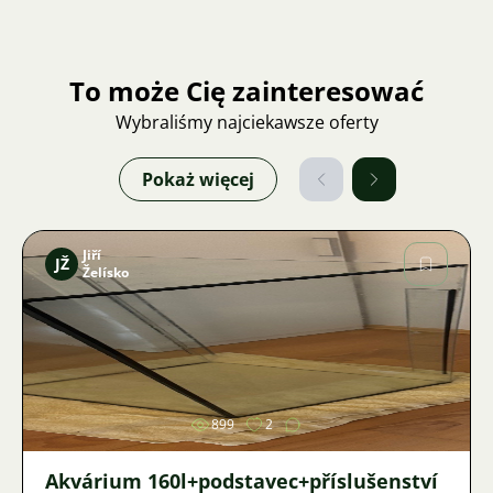
To może Cię zainteresować
Wybraliśmy najciekawsze oferty
Pokaż więcej
Jiří
JŽ
Želísko
Zdjęcie
899
2
Akvárium 160l+podstavec+příslušenství