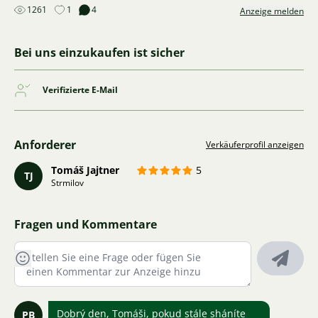
1261
1
4
Anzeige melden
Bei uns einzukaufen ist sicher
Verifizierte E-Mail
Anforderer
Verkäuferprofil anzeigen
Tomáš Jajtner
5
TJ
Strmilov
Fragen und Kommentare
Dobrý den, Tomáši, pokud stále sháníte
PB