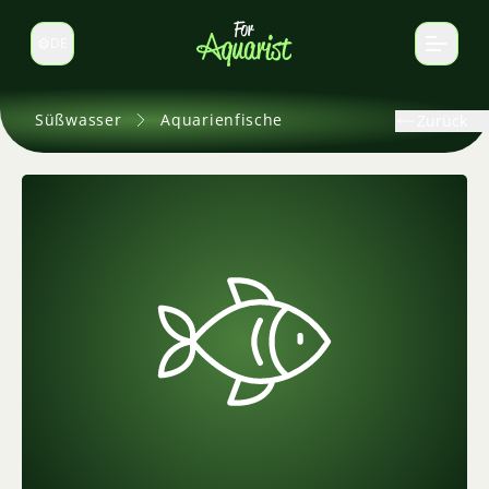
DE
Sprache wechseln
Süßwasser
Aquarienfische
Zurück