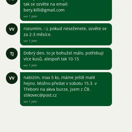
tak se ozvěte na email:
bery.killi@gmail.com
vor 1 Jahr
rozumím, :-), pokud neseženete, ozvěte se
VV
za 2-3 měsíce.
vor 1 Jahr
Dobrý den, to je bohužel málo, potřebuji
TJ
více kusů, alespoň tak 10-15
vor 1 Jahr
nabízím, max 5 ks, máme ještě malé
VV
hejno. Možno předat v sobotu 15.3. v
Třeboni na akva burze, jsem z ČB.
stikovec@post.cz
vor 1 Jahr