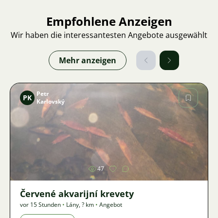
Empfohlene Anzeigen
Wir haben die interessantesten Angebote ausgewählt
Mehr anzeigen
Petr
PK
Karlovský
Bild
47
Červené akvarijní krevety
vor 15 Stunden
•
Lány
,
? km
•
Angebot