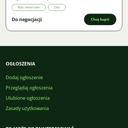
Ryby akwariowe
Oba
Do negocjacji
Chcę kupić
OGŁOSZENIA
Dodaj ogłoszenie
Przeglądaj ogłoszenia
Ulubione ogłoszenia
Zasady użytkowania