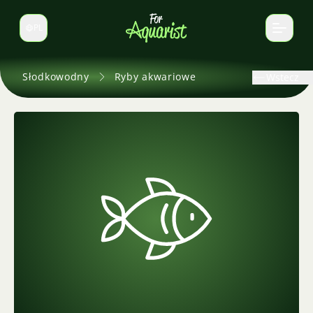
PL
Zmień język
Słodkowodny
Ryby akwariowe
Wstecz