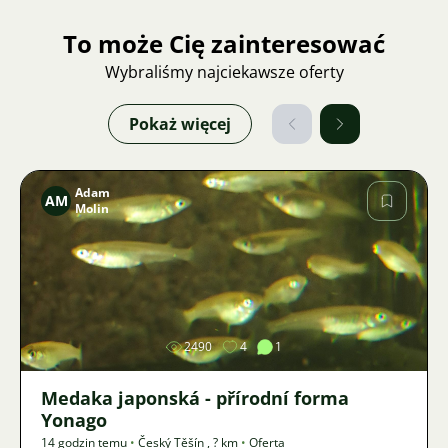
To może Cię zainteresować
Wybraliśmy najciekawsze oferty
Pokaż więcej
Adam
AM
Molin
Zdjęcie
2490
4
1
Medaka japonská - přírodní forma
Yonago
14 godzin temu
•
Český Těšín
,
? km
•
Oferta