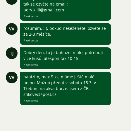
tak se ozvěte na email:
bery.killi@gmail.com
1 rok temu
rozumím, :-), pokud neseženete, ozvěte se
VV
za 2-3 měsíce.
1 rok temu
Dobrý den, to je bohužel málo, potřebuji
TJ
více kusů, alespoň tak 10-15
1 rok temu
nabízím, max 5 ks, máme ještě malé
VV
hejno. Možno předat v sobotu 15.3. v
Třeboni na akva burze, jsem z ČB.
stikovec@post.cz
1 rok temu