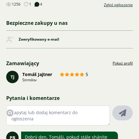
1256
1
4
Zgłoś ogłoszenie
Bezpieczne zakupy u nas
Zweryfikowany e-mail
Zamawiający
Pokaż profil
Tomáš Jajtner
5
TJ
Strmilov
Pytania i komentarze
Dobrý den, Tomáši, pokud stále sháníte
PB