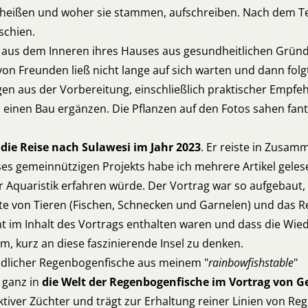
heißen und woher sie stammen, aufschreiben. Nach dem Teil
schien.
 aus dem Inneren ihres Hauses aus gesundheitlichen Gründe
von Freunden ließ nicht lange auf sich warten und dann fo
en aus der Vorbereitung, einschließlich praktischer Empfe
 einen Bau ergänzen. Die Pflanzen auf den Fotos sahen fan
die Reise nach Sulawesi im Jahr 2023
. Er reiste in Zusam
s gemeinnützigen Projekts habe ich mehrere Artikel gelese
r Aquaristik erfahren würde. Der Vortrag war so aufgebaut, d
te von Tieren (Fischen, Schnecken und Garnelen) und das R
t im Inhalt des Vortrags enthalten waren und dass die Wie
m, kurz an diese faszinierende Insel zu denken.
ndlicher Regenbogenfische aus meinem "
rainbowfishstable
"
 ganz in
die Welt der Regenbogenfische im Vortrag von G
tiver Züchter und trägt zur Erhaltung reiner Linien von Re