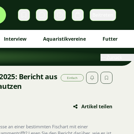
Beitreten
Direktnachrichten
Warenkorb
Interview
Aquaristikvereine
Futter
Zurück
2025: Bericht aus
Einfach
autzen
Artikel teilen
sse an einer bestimmten Fischart mit einer
mmentrifft? Lesen Sie den Bericht darüber, wie es ist,