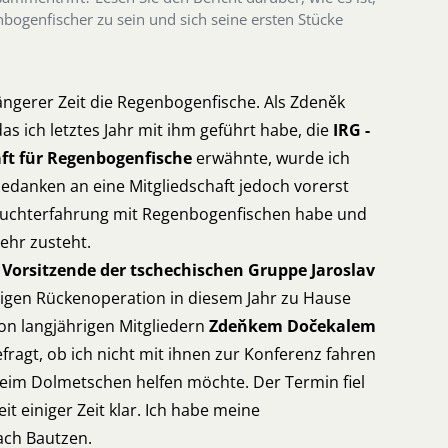
bogenfischer zu sein und sich seine ersten Stücke
längerer Zeit die Regenbogenfische. Als Zdeněk
das ich letztes Jahr mit ihm geführt habe, die
IRG -
aft für Regenbogenfische
erwähnte, wurde ich
edanken an eine Mitgliedschaft jedoch vorerst
r Zuchterfahrung mit Regenbogenfischen habe und
mehr zusteht.
 Vorsitzende der tschechischen Gruppe Jaroslav
igen Rückenoperation in diesem Jahr zu Hause
on langjährigen Mitgliedern
Zdeňkem Dočekalem
fragt, ob ich nicht mit ihnen zur Konferenz fahren
eim Dolmetschen helfen möchte. Der Termin fiel
t einiger Zeit klar. Ich habe meine
ach Bautzen.