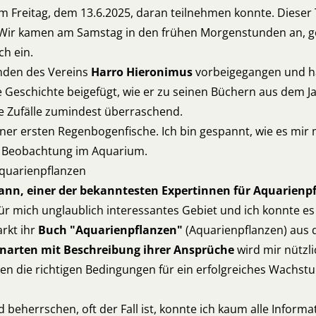
am Freitag, dem 13.6.2025, daran teilnehmen konnte. Dies
Wir kamen am Samstag in den frühen Morgenstunden an, ge
ch ein.
enden des Vereins
Harro Hieronimus
vorbeigegangen und ha
Geschichte beigefügt, wie er zu seinen Büchern aus dem Jah
e Zufälle zumindest überraschend.
iner ersten Regenbogenfische. Ich bin gespannt, wie es mir 
hre Beobachtung im Aquarium.
quarienpflanzen
ann, einer der bekanntesten Expertinnen für Aquarienp
n für mich unglaublich interessantes Gebiet und ich konnte e
arkt ihr
Buch "Aquarienpflanzen"
(Aquarienpflanzen) aus 
zenarten mit Beschreibung ihrer Ansprüche
wird mir nützli
ien die richtigen Bedingungen für ein erfolgreiches Wachs
d beherrschen, oft der Fall ist, konnte ich kaum alle Info