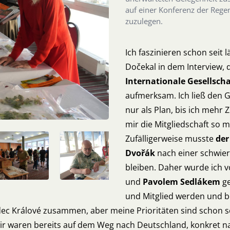
auf einer Konferenz der Regen
zuzulegen.
Ich faszinieren schon seit 
Dočekal in dem
Interview
, 
Internationale Gesellsch
aufmerksam. Ich ließ den G
nur als Plan, bis ich meh
mir die Mitgliedschaft so 
Zufälligerweise musste
der
Dvořák
nach einer schwier
bleiben. Daher wurde ich v
und
Pavolem Sedlákem
ge
und Mitglied werden und b
ec Králové zusammen, aber meine Prioritäten sind schon sei
wir waren bereits auf dem Weg nach Deutschland, konkret n