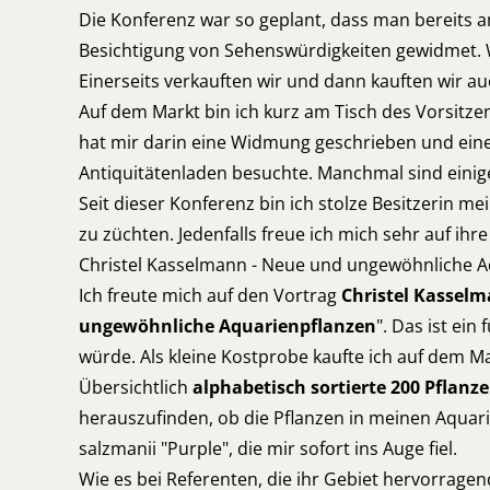
Die Konferenz war so geplant, dass man bereits 
Besichtigung von Sehenswürdigkeiten gewidmet. 
Einerseits verkauften wir und dann kauften wir au
Auf dem Markt bin ich kurz am Tisch des Vorsitz
hat mir darin eine Widmung geschrieben und eine 
Antiquitätenladen besuchte. Manchmal sind einig
Seit dieser Konferenz bin ich stolze Besitzerin me
zu züchten. Jedenfalls freue ich mich sehr auf i
Christel Kasselmann - Neue und ungewöhnliche A
Ich freute mich auf den Vortrag
Christel Kasselm
ungewöhnliche Aquarienpflanzen
". Das ist ei
würde. Als kleine Kostprobe kaufte ich auf dem M
Übersichtlich
alphabetisch sortierte 200 Pflan
herauszufinden, ob die Pflanzen in meinen Aquar
salzmanii "Purple", die mir sofort ins Auge fiel.
Wie es bei Referenten, die ihr Gebiet hervorragen