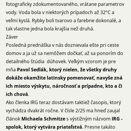
fotograficky zdokumentovaného, vrátane parametrov
vody. Voda bola v niektorých prípadoch až 32°C a
veľmi kyslá. Rybky boli tvarovo a farebne dokonalé, a
tak vlastne jedna bola krajšia než druhá.
Záver
Posledná prednáška v nás doznievala ešte pri ceste
domov a ja už sa nemôžem dočkať, až sa ponorím do
detailného štúdia dúhovek. Veľkým vzorom je pre
mňa
Pavol Sedlák, ktorý nielen, že všetky druhy
dokáže okamžite latinsky pomenovať, navyše zná
ich miesto výskytu, náročnosť a prípadne, kto a či
ich chová
.
Ako členka IRG teraz dostávam taktiež časopis, ktorý
vychádza dvakrát ročne. V čísle 2/25 ma hneď zaujal
článok
Michaela Schmitze
s výstižným názvom
IRG -
spolok, ktorý vytvára priateľstvá
. Presne takáto