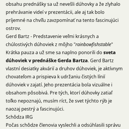
obsahu prednášky sa už nevešli dúhovky a že zlyhalo
prehrávanie videí v prezentácii, ale aj tak bolo
príjemné na chvíľu zavzpomínať na tento fascinujúci
ostrov.
Gerd Bartz - Predstavenie veľmi krásnych a
chúlostivých dúhoviek z môjho "
rainbowfishstable
"
Krátka pauza a už sme sa naplno ponorili do
sveta
dúhoviek v prednáške Gerda Bartza
. Gerd Bartz
vlastní desiatky akvárií a druhov dúhoviek, je aktívnym
chovateľom a prispieva k udržaniu čistých línií
dúhoviek v zajatí. Jeho prezentácia bola vizuálne i
obsahom pôsobivá. Pre tých, ktorí dúhovky zatiaľ
toľko nepoznajú, musím ríct, že svet týchto rýb je
naozaj pestrý a fascinujúci.
Schôdza IRG
Počas schôdze členovia vyslechli a odsúhlasili správu