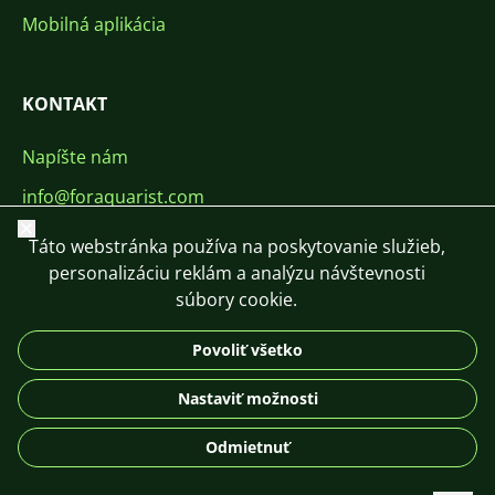
Mobilná aplikácia
KONTAKT
Napíšte nám
info@foraquarist.com
Zavrieť
+420 603 449 602
Táto webstránka používa na poskytovanie služieb,
personalizáciu reklám a analýzu návštevnosti
súbory cookie.
Povoliť všetko
CS
SK
EN
PL
DE
Nastaviť možnosti
© 2026 For Aquarist
Odmietnuť