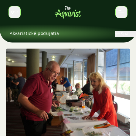
SK
Prepnúť jazyk
Akvaristické podujatia
Späť