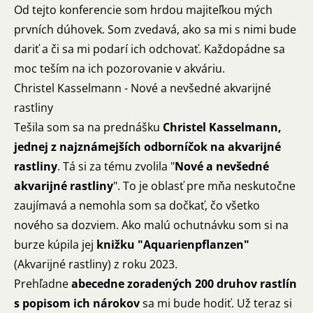
Od tejto konferencie som hrdou majiteľkou mých
prvních dúhovek. Som zvedavá, ako sa mi s nimi bude
dariť a či sa mi podarí ich odchovať. Každopádne sa
moc teším na ich pozorovanie v akváriu.
Christel Kasselmann - Nové a nevšedné akvarijné
rastliny
Tešila som sa na prednášku
Christel Kasselmann,
jednej z najznámejších odborníčok na akvarijné
rastliny
. Tá si za tému zvolila "
Nové a nevšedné
akvarijné rastliny
". To je oblasť pre mňa neskutočne
zaujímavá a nemohla som sa dočkať, čo všetko
nového sa dozviem. Ako malú ochutnávku som si na
burze kúpila jej
knižku "Aquarienpflanzen"
(Akvarijné rastliny) z roku 2023.
Prehľadne
abecedne zoradených 200 druhov rastlín
s popisom ich nárokov
sa mi bude hodiť. Už teraz si