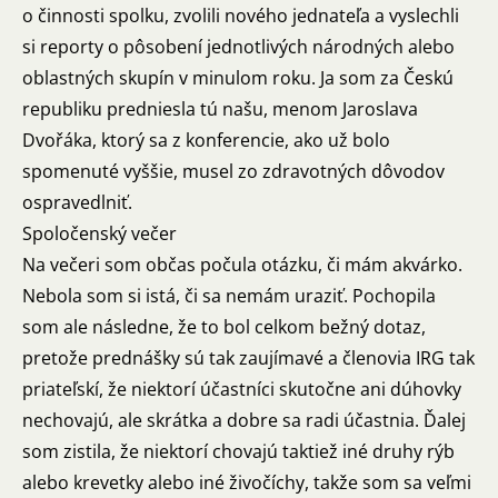
o činnosti spolku, zvolili nového jednateľa a vyslechli
si reporty o pôsobení jednotlivých národných alebo
oblastných skupín v minulom roku. Ja som za Českú
republiku predniesla tú našu, menom Jaroslava
Dvořáka, ktorý sa z konferencie, ako už bolo
spomenuté vyššie, musel zo zdravotných dôvodov
ospravedlniť.
Spoločenský večer
Na večeri som občas počula otázku, či mám akvárko.
Nebola som si istá, či sa nemám uraziť. Pochopila
som ale následne, že to bol celkom bežný dotaz,
pretože prednášky sú tak zaujímavé a členovia IRG tak
priateľskí, že niektorí účastníci skutočne ani dúhovky
nechovajú, ale skrátka a dobre sa radi účastnia. Ďalej
som zistila, že niektorí chovajú taktiež iné druhy rýb
alebo krevetky alebo iné živočíchy, takže som sa veľmi