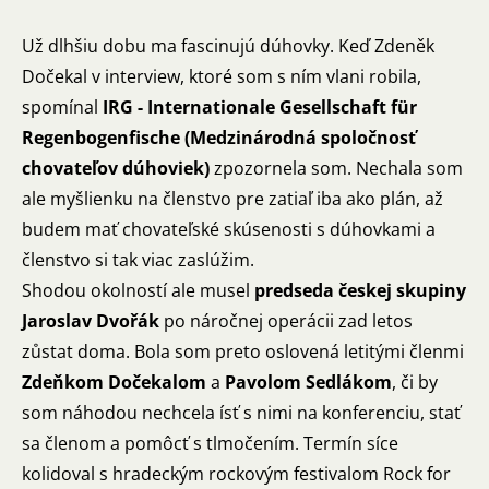
Už dlhšiu dobu ma fascinujú dúhovky. Keď Zdeněk
Dočekal v
interview
, ktoré som s ním vlani robila,
spomínal
IRG - Internationale Gesellschaft für
Regenbogenfische (Medzinárodná spoločnosť
chovateľov dúhoviek)
zpozornela som. Nechala som
ale myšlienku na členstvo pre zatiaľ iba ako plán, až
budem mať chovateľské skúsenosti s dúhovkami a
členstvo si tak viac zaslúžim.
Shodou okolností ale musel
predseda českej skupiny
Jaroslav Dvořák
po náročnej operácii zad letos
zůstat doma. Bola som preto oslovená letitými členmi
Zdeňkom Dočekalom
a
Pavolom Sedlákom
, či by
som náhodou nechcela ísť s nimi na konferenciu, stať
sa členom a pomôcť s tlmočením. Termín síce
kolidoval s hradeckým rockovým festivalom Rock for