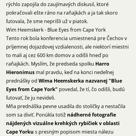
rýchlo zapojila do zaujímavých diskusií, ktoré
pokračovali ešte ráno na raňajkách a ja tak skoro
ľutovala, že sme neprišli už v piatok.
Wim Heemskerk - Blue Eyes from Cape York
Tento rok bola konferencia umiestnená pre Čechov v
príjemnej dojazdovej vzdialenosti, ale niektorí miestni
to mali aj cez 600 km domov a odišli hneď po
raňajkách. Myslím, že predseda spolku
Harro
Hieronimus
mal pravdu, keď na konci nedeľnej
prednášky od
Wima Heemskerka nazvanej "Blue
Eyes from Cape York"
povedal, že tí, čo odišli, budú
ľutovať, že ju nevideli.
Mňa prednáška pevne usadila do stoličky a nestačila
som sa diviť. Ponúkla totiž
nádherné fotografie
nájdených vizuálne krehkých rybičiek v oblasti
Cape Yorku
s presným popisom miesta nálezu