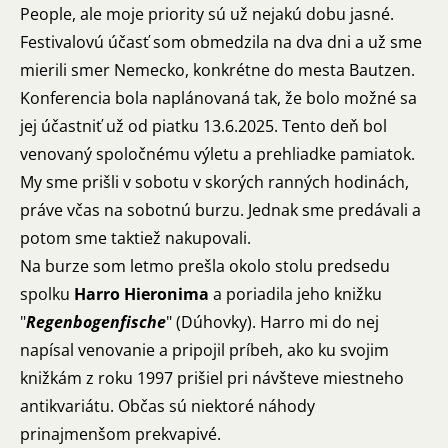
People, ale moje priority sú už nejakú dobu jasné.
Festivalovú účasť som obmedzila na dva dni a už sme
mierili smer Nemecko, konkrétne do mesta Bautzen.
Konferencia bola naplánovaná tak, že bolo možné sa
jej účastniť už od piatku 13.6.2025. Tento deň bol
venovaný spoločnému výletu a prehliadke pamiatok.
My sme prišli v sobotu v skorých ranných hodinách,
práve včas na sobotnú burzu. Jednak sme predávali a
potom sme taktiež nakupovali.
Na burze som letmo prešla okolo stolu predsedu
spolku
Harro Hieronima
a poriadila jeho knižku
"
Regenbogenfische
" (Dúhovky). Harro mi do nej
napísal venovanie a pripojil príbeh, ako ku svojim
knižkám z roku 1997 prišiel pri návšteve miestneho
antikvariátu. Občas sú niektoré náhody
prinajmenšom prekvapivé.