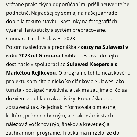
vrátane praktických odporúčaní mi prišli neuveriteľne
podnetné. Najradšej by som aj na našej záhrade
doplnila takúto stavbu. Rastlinky na fotografiách
vyzerali fantasticky a systém prepracovane.
Gunnara Loibl - Sulawesi 2023
Potom nasledovala prednáška z
cesty na Sulawesi v
roku 2023 od Gunnara Loibla
. Cestoval do tejto
destinácie v spolupráci so
Sulawesi Keepers a s
Markétou Rejlkovou
. O programe tohto neziskového
projektu som čítala niekoľko článkov a Sulawesi ako
turista - potápač navštívila, a tak ma zaujímalo, čo sa
dozviem z pohľadu akvaristiky. Prednáška bola
zostavená tak, že jednak informovala o miestnej
kultúre, prírode obecným, ale taktiež miestach
nálezov živočíchov (rýb, šnekov a krevetiek) a
záchrannom programe. Trošku ma mrzelo, že do