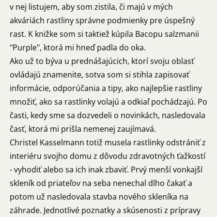
v nej listujem, aby som zistila, či majú v mých
akváriách rastliny správne podmienky pre úspešný
rast. K knižke som si taktiež kúpila Bacopu salzmanii
"Purple", ktorá mi hneď padla do oka.
Ako už to býva u prednášajúcich, ktorí svoju oblasť
ovládajú znamenite, sotva som si stihla zapisovať
informácie, odporúčania a tipy, ako najlepšie rastliny
množiť, ako sa rastlinky volajú a odkiaľ pochádzajú. Po
časti, kedy sme sa dozvedeli o novinkách, nasledovala
časť, ktorá mi prišla nemenej zaujímavá.
Christel Kasselmann totiž musela rastlinky odstrániť z
interiéru svojho domu z dôvodu zdravotných ťažkostí
- vyhodiť alebo sa ich inak zbaviť. Prvý menší vonkajší
skleník od priateľov na seba nenechal dlho čakať a
potom už nasledovala stavba nového skleníka na
záhrade. Jednotlivé poznatky a skúsenosti z prípravy