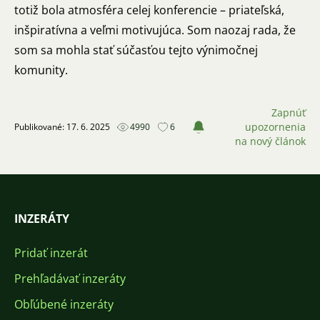
totiž bola atmosféra celej konferencie – priateľská,
inšpiratívna a veľmi motivujúca. Som naozaj rada, že
som sa mohla stať súčasťou tejto výnimočnej
komunity.
Zapnúť
upozornenia
Publikované: 17. 6. 2025
4990
6
na nový článok
INZERÁTY
Pridať inzerát
Prehľadávať inzeráty
Obľúbené inzeráty