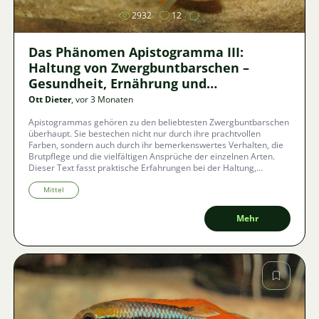
2932
12
Das Phänomen Apistogramma III:
Haltung von Zwergbuntbarschen –
Gesundheit, Ernährung und
Vermehrung
Ott Dieter
, vor 3 Monaten
Apistogrammas gehören zu den beliebtesten Zwergbuntbarschen
überhaupt. Sie bestechen nicht nur durch ihre prachtvollen
Farben, sondern auch durch ihr bemerkenswertes Verhalten, die
Brutpflege und die vielfältigen Ansprüche der einzelnen Arten.
Dieser Text fasst praktische Erfahrungen bei der Haltung,
Krankheitsprävention, Aufzucht und Ernährung zusammen und
zeigt, warum diese Buntbarsche für Aquarianer so reizvoll sind.
Mittel
Mehr