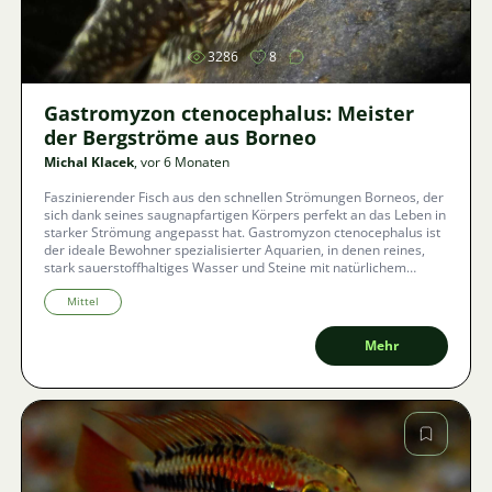
3286
8
Gastromyzon ctenocephalus: Meister
der Bergströme aus Borneo
Michal Klacek
, vor 6 Monaten
Faszinierender Fisch aus den schnellen Strömungen Borneos, der
sich dank seines saugnapfartigen Körpers perfekt an das Leben in
starker Strömung angepasst hat. Gastromyzon ctenocephalus ist
der ideale Bewohner spezialisierter Aquarien, in denen reines,
stark sauerstoffhaltiges Wasser und Steine mit natürlichem
Algenbewuchs dominieren.
Mittel
Mehr