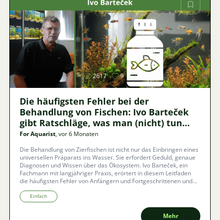
Bild
2617
9
Die häufigsten Fehler bei der
Behandlung von Fischen: Ivo Barteček
gibt Ratschläge, was man (nicht) tun
sollte, wenn im Aquarium eine
For Aquarist
, vor 6 Monaten
Krankheit auftritt.
Die Behandlung von Zierfischen ist nicht nur das Einbringen eines
universellen Präparats ins Wasser. Sie erfordert Geduld, genaue
Diagnosen und Wissen über das Ökosystem. Ivo Barteček, ein
Fachmann mit langjähriger Praxis, erörtert in diesem Leitfaden
die häufigsten Fehler von Anfängern und Fortgeschrittenen und
zeigt, dass der Weg zu einem gesunden Aquarium durch
Prävention und ein richtiges Verständnis biologischer Prozesse
Einfach
führt.
Mehr