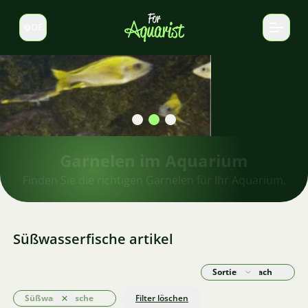
DE
Sprache wechseln
Garnelen im Aquarium
Finden Sie die richtigen Garnelen für Ihr Aquarium.
Süßwasserfische artikel
Sortieren nach
Süßwasserfische
Filter löschen
Löschen