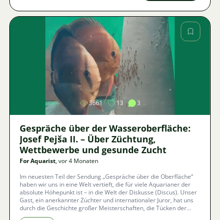
Bild
3661
13
3
Gespräche über der Wasseroberfläche:
Josef Pejša II. – Über Züchtung,
Wettbewerbe und gesunde Zucht
For Aquarist
, vor 4 Monaten
Im neuesten Teil der Sendung „Gespräche über die Oberfläche“
haben wir uns in eine Welt vertieft, die für viele Aquarianer der
absolute Höhepunkt ist – in die Welt der Diskusse (Discus). Unser
Gast, ein anerkannter Züchter und internationaler Juror, hat uns
durch die Geschichte großer Meisterschaften, die Tücken der
asiatischen Zucht und faszinierende Details aus ihrer natürlichen