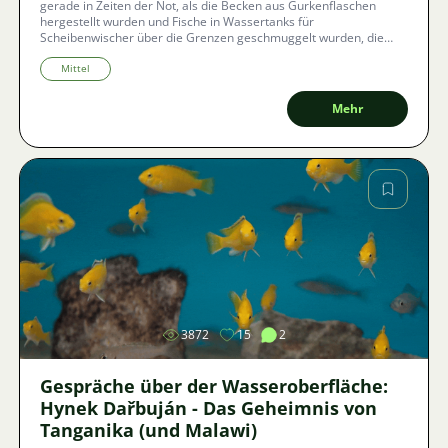
gerade in Zeiten der Not, als die Becken aus Gurkenflaschen
hergestellt wurden und Fische in Wassertanks für
Scheibenwischer über die Grenzen geschmuggelt wurden, die
größten Züchterlegenden. Eine davon ist Josef Pejša. In unserem
Gespräch wird er uns auf eine faszinierende Reise von den ersten
Mittel
Guppys in fünf Liter „Elementen“ bis hin zu absolutem Sieg in der
königlichen Disziplin – der Züchtung von Diskusfischen –
Mehr
mitnehmen. Wie entsteht weltweiter Erfolg aus purer
Improvisation und lebenslanger Leidenschaft?
Bild
3872
15
2
Gespräche über der Wasseroberfläche:
Hynek Dařbuján - Das Geheimnis von
Tanganika (und Malawi)