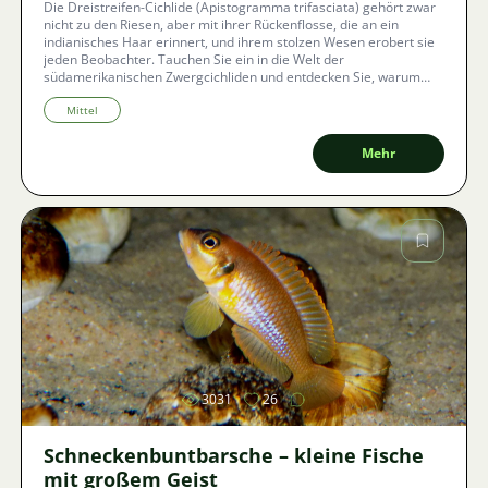
Die Dreistreifen-Cichlide (Apistogramma trifasciata) gehört zwar
nicht zu den Riesen, aber mit ihrer Rückenflosse, die an ein
indianisches Haar erinnert, und ihrem stolzen Wesen erobert sie
jeden Beobachter. Tauchen Sie ein in die Welt der
südamerikanischen Zwergcichliden und entdecken Sie, warum
dieses Juwel aus dem Einzugsgebiet des Rio Paraguay eine
Herausforderung darstellt, die sich lohnt, trotz ihres langsameren
Mittel
Wachstums und spezifischer Anforderungen an die
Wasserreinheit.
Mehr
Bild
3031
26
Schneckenbuntbarsche – kleine Fische
mit großem Geist