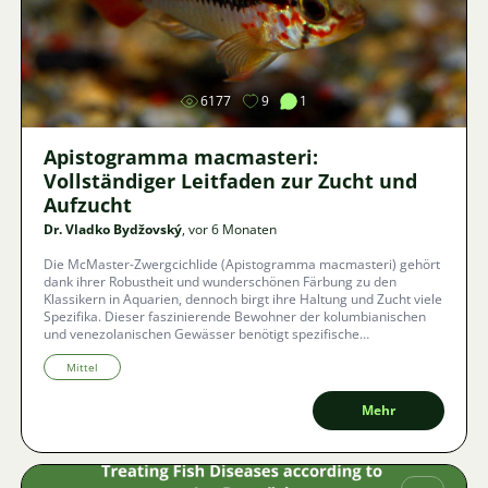
Bild
6177
9
1
Apistogramma macmasteri:
Vollständiger Leitfaden zur Zucht und
Aufzucht
Dr. Vladko Bydžovský
, vor 6 Monaten
Die McMaster-Zwergcichlide (Apistogramma macmasteri) gehört
dank ihrer Robustheit und wunderschönen Färbung zu den
Klassikern in Aquarien, dennoch birgt ihre Haltung und Zucht viele
Spezifika. Dieser faszinierende Bewohner der kolumbianischen
und venezolanischen Gewässer benötigt spezifische
Wasserparameter und einen sensiblen Ansatz zur Schaffung
eines harmonischen Harems. In diesem Artikel werden wir uns
Mittel
ansehen, wie man den Fischen ein ideales Zuhause schafft,
warum die Qualität der Lebendfütterung der Schlüssel zum Erfolg
Mehr
ist und wie man häufige Fehler vermeidet, die zu Verwechslungen
von Arten oder gesundheitlichen Problemen führen können.