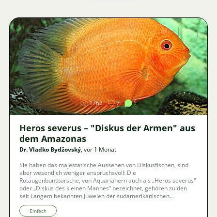
Bild
1762
7
1
Heros severus – "Diskus der Armen" aus
dem Amazonas
Dr. Vladko Bydžovský
, vor 1 Monat
Sie haben das majestätische Aussehen von Diskusfischen, sind
aber wesentlich weniger anspruchsvoll: Die
Rotaugenbuntbarsche, von Aquarianern auch als „Heros severus“
oder „Diskus des kleinen Mannes“ bezeichnet, gehören zu den
seit Langem bekannten Juwelen der südamerikanischen
Aquaristik. Was alles mit der Haltung und Zucht dieser
faszinierenden, neugierigen Riesen verbunden ist, wie man ein
Einfach