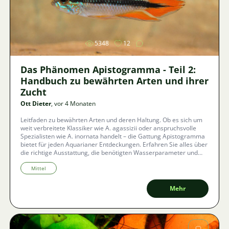
Bild
5348
12
Das Phänomen Apistogramma - Teil 2:
Handbuch zu bewährten Arten und ihrer
Zucht
Ott Dieter
, vor 4 Monaten
Leitfaden zu bewährten Arten und deren Haltung. Ob es sich um
weit verbreitete Klassiker wie A. agassizii oder anspruchsvolle
Spezialisten wie A. inornata handelt – die Gattung Apistogramma
bietet für jeden Aquarianer Entdeckungen. Erfahren Sie alles über
die richtige Ausstattung, die benötigten Wasserparameter und
warum gerade unauffällige Arten manchmal die interessantesten
Geschichten erzählen.
Mittel
Mehr