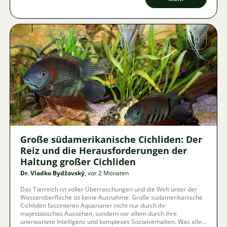
Bild
2496
8
Große südamerikanische Cichliden: Der
Reiz und die Herausforderungen der
Haltung großer Cichliden
Dr. Vladko Bydžovský
, vor 2 Monaten
Das Tierreich ist voller Überraschungen und die Welt unter der
Wasseroberfläche ist keine Ausnahme. Große südamerikanische
Cichliden faszinieren Aquarianer nicht nur durch ihr
majestätisches Aussehen, sondern vor allem durch ihre
unerwartete Intelligenz und komplexes Sozialverhalten. Was alles