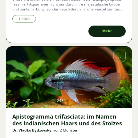
fasziniert Aquarianer nicht nur durch ihre majestätische Größe
und bunte Färbung, sondern auch durch ihr unerwartet sanftes
Wesen. Was alles die Haltung dieses intelligenten Riesen mit sich
bringt und wie man ihm in Gefangenschaft ideale Bedingungen
Einfach
für eine erfolgreiche Aufzucht schafft?
Mehr
Bild
2434
16
Apistogramma trifasciata: im Namen
des indianischen Haars und des Stolzes
Dr. Vladko Bydžovský
, vor 2 Monaten