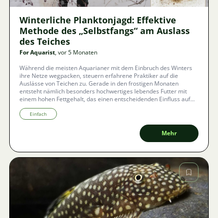
Winterliche Planktonjagd: Effektive
Methode des „Selbstfangs“ am Auslass
des Teiches
For Aquarist
, vor 5 Monaten
Während die meisten Aquarianer mit dem Einbruch des Winters
ihre Netze wegpacken, steuern erfahrene Praktiker auf die
Auslässe von Teichen zu. Gerade in den frostigen Monaten
entsteht nämlich besonders hochwertiges lebendes Futter mit
einem hohen Fettgehalt, das einen entscheidenden Einfluss auf
die Kondition, das Wachstum und die Färbung der Fische hat. Die
Winterfischerei auf Plankton ist keine Nostalgie und keine
Einfach
Improvisation, sondern eine durchdachte Methode, die in der
modernen Aquaristik wieder ihren Platz zurückgewinnt.
Mehr
Bild