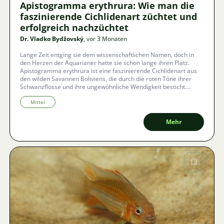
Apistogramma erythrura: Wie man die
faszinierende Cichlidenart züchtet und
erfolgreich nachzüchtet
Dr. Vladko Bydžovský
, vor 3 Monaten
Lange Zeit entging sie dem wissenschaftlichen Namen, doch in
den Herzen der Aquarianer hatte sie schon lange ihren Platz.
Apistogramma erythrura ist eine faszinierende Cichlidenart aus
den wilden Savannen Boliviens, die durch die roten Töne ihrer
Schwanzflosse und ihre ungewöhnliche Wendigkeit besticht.
Entdecken Sie die Ansprüche an das Wasser, die Geheimnisse
ihrer natürlichen Ernährung und eine Anleitung, wie man
Mittel
erfolgreich eine gesunde Generation unter häuslichen
Bedingungen aufzieht.
Mehr
Bild