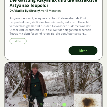
Die Gattung Astyanax und die attraktive
Astyanax leopoldi
Dr. Vladko Bydžovský
, vor 5 Monaten
Astyanax leopoldi, in aquaristischen Kreisen eher als König
Leopoldsalmler, stellt eine faszinierende, jedoch zu Unrecht
vernachlässigte Rarität aus den Gewässern Südamerikas dar.
Dieser Artikel entführt Sie in die Welt der eleganten silbernen
Tetras mit dem fesselnd roten Iris, die den Autor so sehr
beeindruckt haben, dass er sich entschied, ihre Zucht sowie den
schwierigen Weg zur erfolgreichen Fortpflanzung zu
Mittel
dokumentieren.
Mehr
Bild
3068
10
4