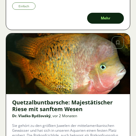
mit der Haltung dieser Persönlichkeiten der Fischwelt verbunden
ist, wie man ihnen ein Stück Wildnis im Wohnzimmer einrichtet
Einfach
und warum man gefürchtete Crenicichla lieber meiden sollte?
Mehr
Bild
2454
15
Quetzalbuntbarsche: Majestätischer
Riese mit sanftem Wesen
Dr. Vladko Bydžovský
, vor 2 Monaten
Sie gehört zu den größten Juwelen der mittelamerikanischen
Gewässer und hat sich in unseren Aquarien einen festen Platz
erobert. Die Rotkopfcichlide, auch bekannt als Rotkopfsynspilus,