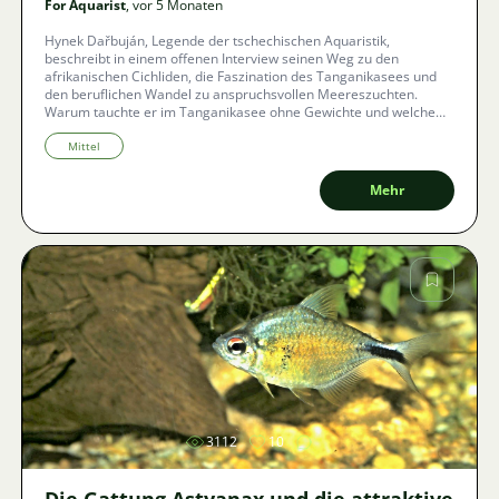
For Aquarist
, vor 5 Monaten
Hynek Dařbuján, Legende der tschechischen Aquaristik,
beschreibt in einem offenen Interview seinen Weg zu den
afrikanischen Cichliden, die Faszination des Tanganikasees und
den beruflichen Wandel zu anspruchsvollen Meereszuchten.
Warum tauchte er im Tanganikasee ohne Gewichte und welche
Mythen über das Füttern und Fangen von Wildfischen kursieren
bis heute unter Aquarianern? Tauchen Sie ein in die Geschichte
Mittel
eines Mannes, für den die Aquaristik eine lebenslange
Herausforderung und ein erfüllter Traum ist.
Mehr
Bild
3112
10