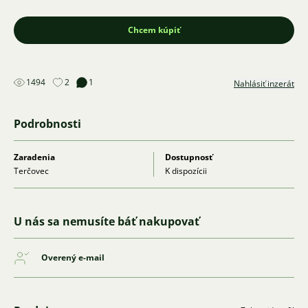
Chcem kúpiť
1494
2
1
Nahlásiť inzerát
Podrobnosti
Zaradenia
Dostupnosť
Terčovec
K dispozícii
U nás sa nemusíte báť nakupovať
Overený e-mail