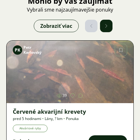
Mohlo by vás zaujímať
Vybrali sme najzaujímavejšie ponuky
Zobraziť viac
Petr
PK
Karlovský
Obrázok
39
Červené akvarijní krevety
pred 5 hodinami
•
Lány
,
? km
•
Ponuka
Akváriové ryby