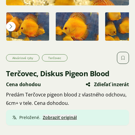
Akváriové ryby
Terčovec
Terčovec, Diskus Pigeon Blood
Cena dohodou
Zdieľať inzerát
Predám Terčovce pigeon blood z vlastného odchovu,
6cm+ v tele. Cena dohodou.
Preložené.
Zobraziť originál