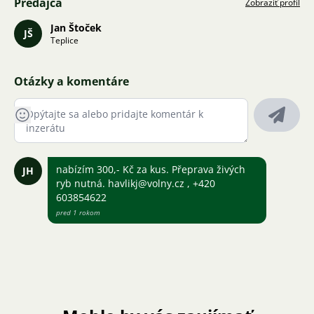
Predajca
Zobraziť profil
Jan Štoček
JŠ
Teplice
Otázky a komentáre
nabízím 300,- Kč za kus. Přeprava živých
JH
ryb nutná. havlikj@volny.cz , +420
603854622
pred 1 rokom