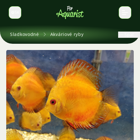
SK
Prepnúť jazyk
Sladkovodné
Akváriové ryby
Späť