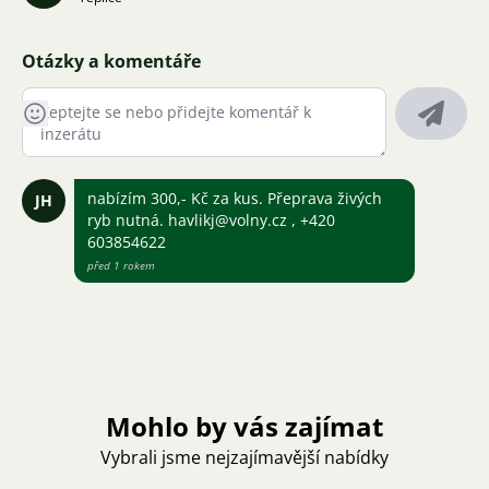
Otázky a komentáře
nabízím 300,- Kč za kus. Přeprava živých
JH
ryb nutná. havlikj@volny.cz , +420
603854622
před 1 rokem
Mohlo by vás zajímat
Vybrali jsme nejzajímavější nabídky