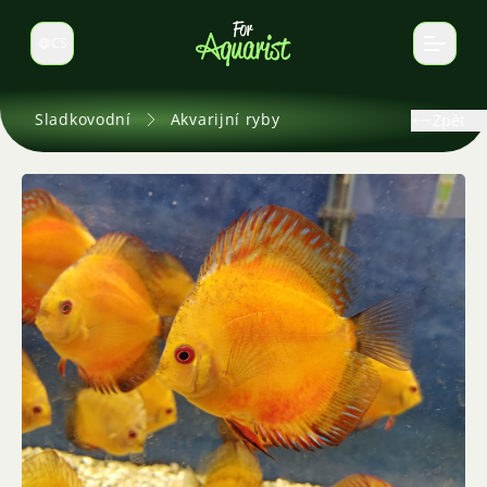
CS
Select language
Sladkovodní
Akvarijní ryby
Zpět