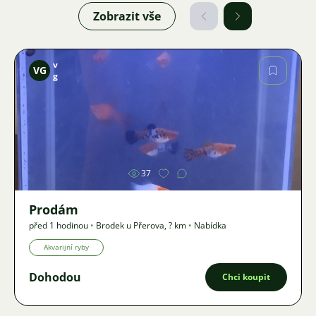
Zobrazit vše
v
VG
g
Obrázek
37
Prodám
před 1 hodinou
•
Brodek u Přerova
,
? km
•
Nabídka
Akvarijní ryby
Dohodou
Chci koupit