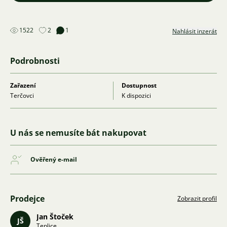
1522
2
1
Nahlásit inzerát
Podrobnosti
Zařazení
Dostupnost
Terčovci
K dispozici
U nás se nemusíte bát nakupovat
Ověřený e-mail
Prodejce
Zobrazit profil
Jan Štoček
JŠ
Teplice