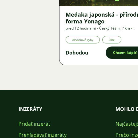
Medaka japonská - přírod
forma Yonago
pred 12 hodinami
•
Český Těšín
,
? km
•
Ponuka
Akváriové ryby
Obe
Dohodou
Chcem kúpiť
INZERÁTY
MOHLO B
Pridať inzerát
Najčastej
Prehľadávať inzeráty
Prečo inz