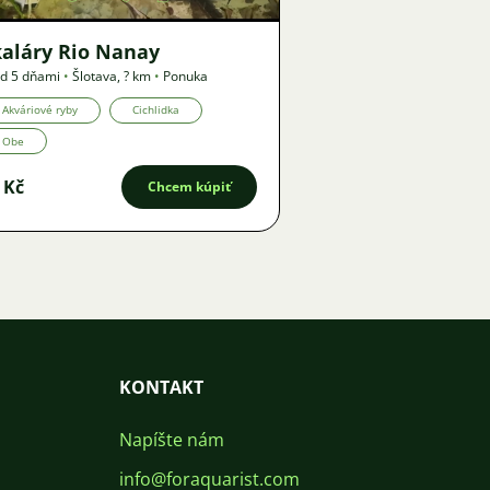
kaláry Rio Nanay
d 5 dňami
•
Šlotava
,
? km
•
Ponuka
Akváriové ryby
Cichlidka
Obe
 Kč
Chcem kúpiť
KONTAKT
Napíšte nám
info@foraquarist.com