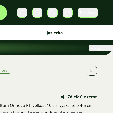
t
Prihlásiť
Súkromné správy
Košík
Jazierka
Späť
Obe
Zdieľať inzerát
um Orinoco F1, veľkosť 10 cm výška, telo 4-5 cm.
ané na bežné akvarijné podmienky, prijímajú