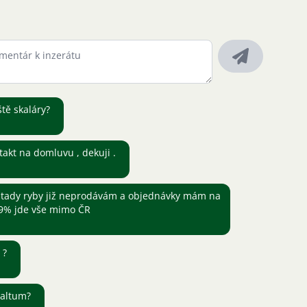
ště skaláry?
takt na domluvu , dekuji .
tady ryby již neprodávám a objednávky mám na
,9% jde vše mimo ČR
ě ?
 altum?