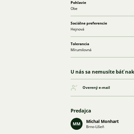
Pohlavie
Obe
Sociálne preferencie
Hejnová
Tolerancia
Mírumilovná
U nás sa nemusíte báť na
Overený e-mail
Predajca
Michal Monhart
MM
Brno-Líšeň