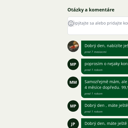
Otázky a komentáre
Dobrý den, nabízíte je
pred 7 mesiacmi
poprosím o nejaky kon
MP
pred 1 rokom
Samozřejmě mám, ale 
MM
4 měsíce dopředu. 99
pred 1 rokom
Dobrý den , máte ješt
MP
pred 1 rokom
Dobrý den, máte ještě
JP