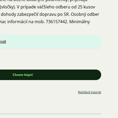
vločky). V prípade väčšieho odberu od 25 kusov
a dohody zabezpečiť dopravu po SR. Osobný odber
 viac informácií na mob. 736157442. Minimálny
inál
Chcem kúpiť
Nahlásiť inzerát