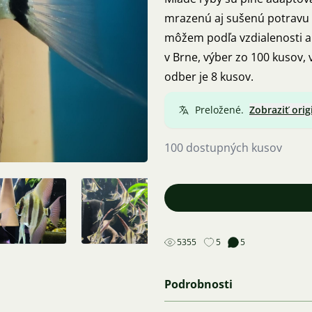
mrazenú aj sušenú potravu (
môžem podľa vzdialenosti 
v Brne, výber zo 100 kusov,
odber je 8 kusov.
Preložené.
Zobraziť orig
100 dostupných kusov
5355
5
5
Podrobnosti