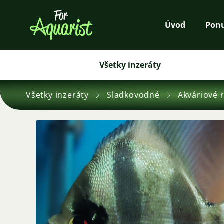
Úvod
Pon
Všetky inzeráty
Všetky inzeráty
Sladkovodné
Akváriové 