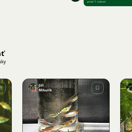
pred 1 rokom
ať
uky
Jiří
Mikulík
Obrázok
58