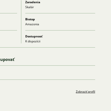
Zaradenia
Skalár
Biotop
Amazonia
Dostupnosť
K dispozícii
kupovať
Zobraziť profil