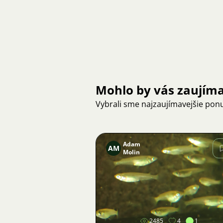
Mohlo by vás zaujím
Vybrali sme najzaujímavejšie pon
Adam
AM
Molin
Obrázok
2485
4
1