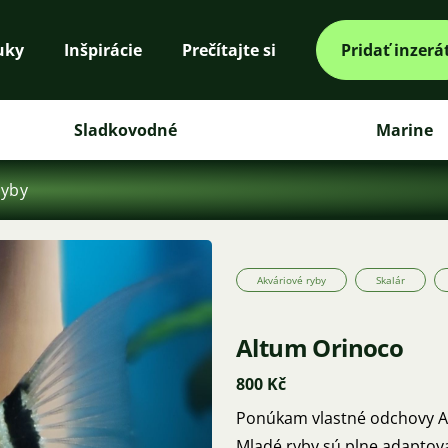
uky
Inšpirácie
Prečítajte si
Pridať inzerá
Sladkovodné
Marine
ryby
Akváriové ryby
Skalár
Altum Orinoco
800 Kč
Ponúkam vlastné odchovy Alt
Mladé ryby sú plne adaptov