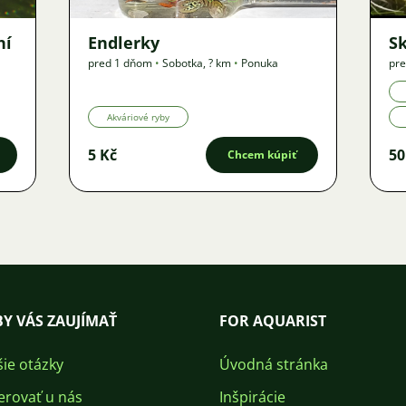
ní
Endlerky
S
pred 1 dňom
•
Sobotka
,
? km
•
Ponuka
pre
Akváriové ryby
5 Kč
50
Chcem kúpiť
Y VÁS ZAUJÍMAŤ
FOR AQUARIST
šie otázky
Úvodná stránka
erovať u nás
Inšpirácie