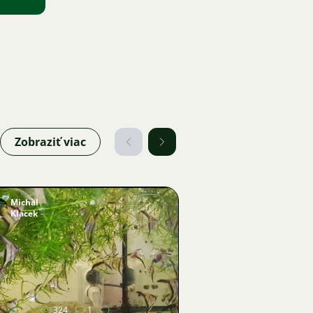
Zobraziť viac
Michal
Klacek
Obrázok
324
1