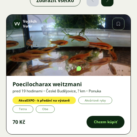
Zobraziť všetko
Vojtěch
VV
Voltr
Obrázok
86
1
1
Poecilocharax weitzmani
pred 19 hodinami
•
České Budějovice
,
? km
•
Ponuka
AkvaEXPO - k předání na výstavě
Akváriové ryby
Tetra
Obe
70 Kč
Chcem kúpiť