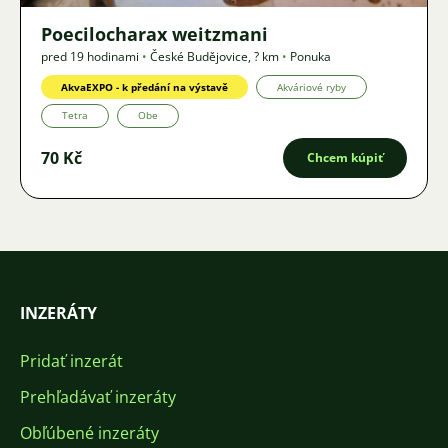
Poecilocharax weitzmani
pred 19 hodinami
•
České Budějovice
,
? km
•
Ponuka
AkvaEXPO - k předání na výstavě
Akváriové ryby
Tetra
Obe
70 Kč
Chcem kúpiť
INZERÁTY
Pridať inzerát
Prehľadávať inzeráty
Obľúbené inzeráty