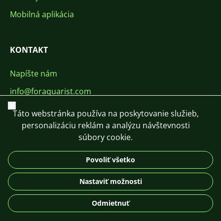
Mobilná aplikácia
KONTAKT
Napíšte nám
info@foraquarist.com
Zavrieť
+420 603 449 602
Táto webstránka používa na poskytovanie služieb,
personalizáciu reklám a analýzu návštevnosti
súbory cookie.
Povoliť všetko
CS
SK
EN
PL
DE
Nastaviť možnosti
© 2026 For Aquarist
Odmietnuť