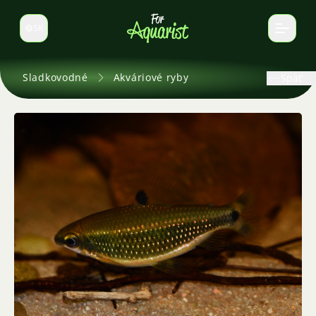
SK
Prepnúť jazyk
Sladkovodné
Akváriové ryby
Späť