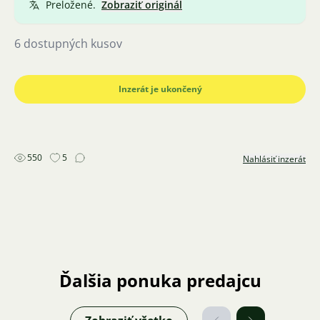
Preložené.
Zobraziť originál
6 dostupných kusov
Inzerát je ukončený
550
5
Nahlásiť inzerát
Ďalšia ponuka predajcu