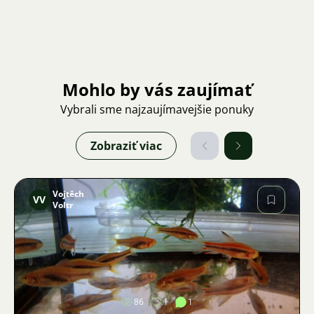
Mohlo by vás zaujímať
Vybrali sme najzaujímavejšie ponuky
Zobraziť viac
Vojtěch
VV
Voltr
Obrázok
86
1
1