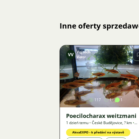
Inne oferty sprzedaw
Vojtěch
VV
Voltr
Zdjęcie
117
1
1
Poecilocharax weitzmani
1 dzień temu
•
České Budějovice
,
? km
•
Oferta
AkvaEXPO - k předání na výstavě