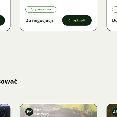
Ryby akwariowe
Do negocjacji
Do
Chcę kupić
esować
Petr
PK
A
Karlovský