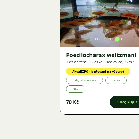
Zdjęcie
117
1
1
Poecilocharax weitzmani
1 dzień temu
•
České Budějovice
,
? km
•
Oferta
AkvaEXPO - k předání na výstavě
Ryby akwariowe
Tetra
Oba
70 Kč
Chcę kupić