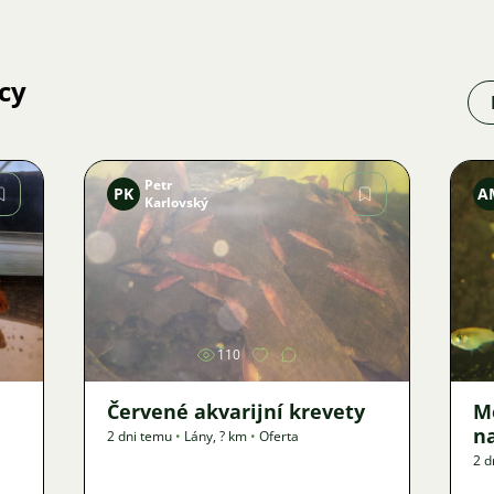
cy
Petr
PK
A
Karlovský
Zdjęcie
110
Červené akvarijní krevety
M
n
2 dni temu
•
Lány
,
? km
•
Oferta
2 d