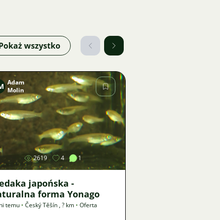
Pokaż wszystko
Adam
M
Molin
Zdjęcie
2619
4
1
edaka japońska -
aturalna forma Yonago
ni temu
•
Český Těšín
,
? km
•
Oferta