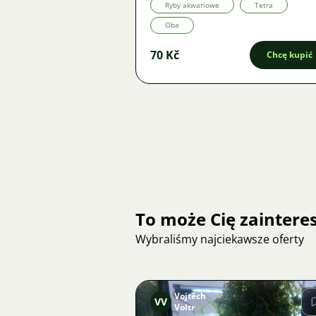
Ryby akwariowe
Tetra
Oba
70 Kč
Chcę kupić
To może Cię zainter
Wybraliśmy najciekawsze oferty
Vojtěch
VV
Voltr