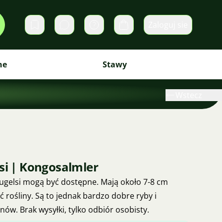
Zaloguj sie
Prywatne wiadomości
Koszyk
ne
Stawy
Wstecz
si | Kongosalmler
eugelsi mogą być dostępne. Mają około 7-8 cm
 rośliny. Są to jednak bardzo dobre ryby i
ów. Brak wysyłki, tylko odbiór osobisty.