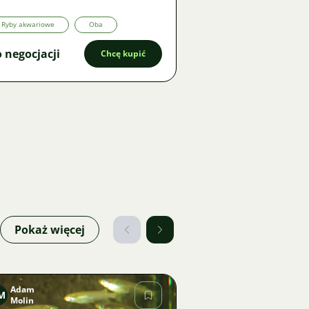
Ryby akwariowe
Oba
 negocjacji
Chcę kupić
Pokaż więcej
Adam
M
Molin