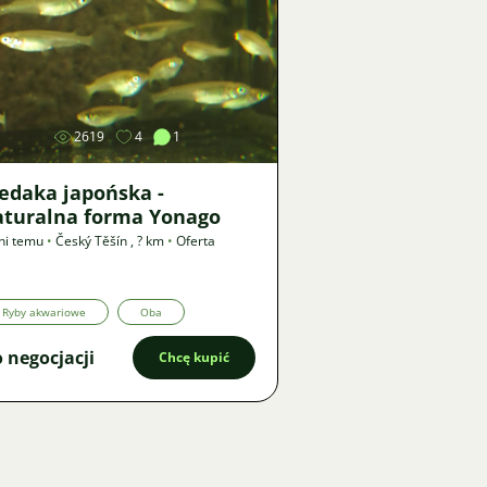
Zdjęcie
2619
4
1
edaka japońska -
aturalna forma Yonago
ni temu
•
Český Těšín
,
? km
•
Oferta
Ryby akwariowe
Oba
 negocjacji
Chcę kupić