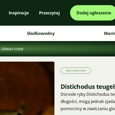
Inspiracje
Przeczytaj
Dodaj ogłoszenie
Słodkowodny
Mari
 akwariowe
Ryby akwariowe
Distichodus teugel
Dorosłe ryby Distichodus t
długości, mogą jednak zjadać
pomocnicy w zwalczaniu glon