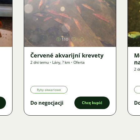
Zdjęcie
110
Červené akvarijní krevety
M
n
2 dni temu
•
Lány
,
? km
•
Oferta
2 d
Ryby akwariowe
Do negocjacji
Do
Chcę kupić