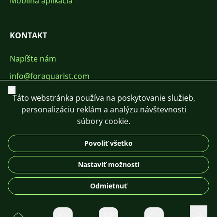
Mobilná aplikácia
KONTAKT
Napíšte nám
info@foraquarist.com
Zavrieť
+420 603 449 602
Táto webstránka používa na poskytovanie služieb,
personalizáciu reklám a analýzu návštevnosti
súbory cookie.
Povoliť všetko
CS
SK
EN
PL
DE
Nastaviť možnosti
© 2026 For Aquarist
Odmietnuť