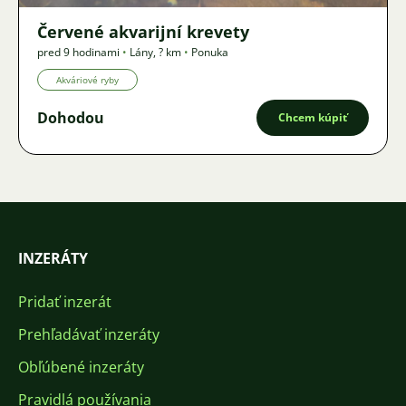
Červené akvarijní krevety
pred 9 hodinami
•
Lány
,
? km
•
Ponuka
Akváriové ryby
Dohodou
Chcem kúpiť
INZERÁTY
Pridať inzerát
Prehľadávať inzeráty
Obľúbené inzeráty
Pravidlá používania