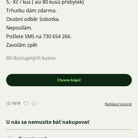
5,- Kč / kus ( asi 80 kusů přebytek)
Trhutku dám zdarma.
Osobní odběr Sobotka.
Neposílám.
Pošlete SMS na 730 654 266.
Zavolám zpět
80 dostupných kusov
Chcem kúpiť
1619
Nahlásiť inzerát
U nás sa nemusíte báť nakupovať