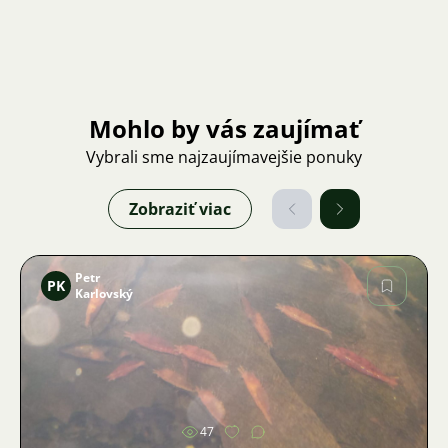
Mohlo by vás zaujímať
Vybrali sme najzaujímavejšie ponuky
Zobraziť viac
Petr
PK
Karlovský
Obrázok
47