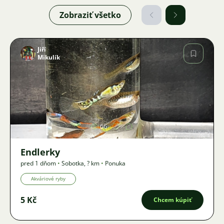
Zobraziť všetko
Jiří
Mikulík
Obrázok
66
Endlerky
pred 1 dňom
•
Sobotka
,
? km
•
Ponuka
Akváriové ryby
5 Kč
Chcem kúpiť