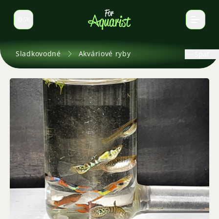
SK
Prepnúť jazyk
Sladkovodné
Akváriové ryby
Späť