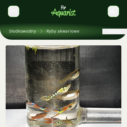
PL
Zmień język
Słodkowodny
Ryby akwariowe
Wstecz