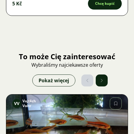
5 Kč
Chcę kupić
To może Cię zainteresować
Wybraliśmy najciekawsze oferty
Pokaż więcej
Vojtěch
VV
Voltr
Zdjęcie