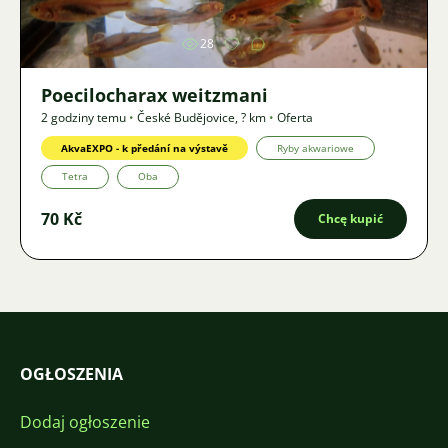
28
Poecilocharax weitzmani
2 godziny temu
•
České Budějovice
,
? km
•
Oferta
AkvaEXPO - k předání na výstavě
Ryby akwariowe
Tetra
Oba
70 Kč
Chcę kupić
OGŁOSZENIA
Dodaj ogłoszenie