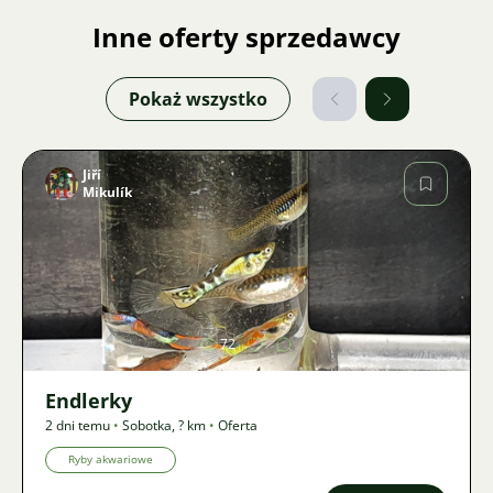
Inne oferty sprzedawcy
Pokaż wszystko
Jiří
Mikulík
Zdjęcie
72
Endlerky
2 dni temu
•
Sobotka
,
? km
•
Oferta
Ryby akwariowe