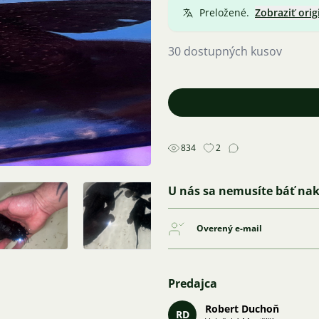
Preložené.
Zobraziť orig
30 dostupných kusov
834
2
U nás sa nemusíte báť na
Overený e-mail
Predajca
Robert Duchoň
RD