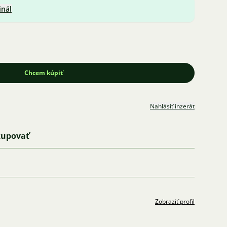
inál
Chcem kúpiť
Nahlásiť inzerát
kupovať
Zobraziť profil