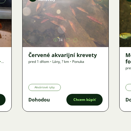
Obrázok
74
Červené akvarijní krevety
M
f
•
pred 1 dňom
•
Lány
,
? km
•
Ponuka
pr
Akváriové ryby
Dohodou
D
Chcem kúpiť