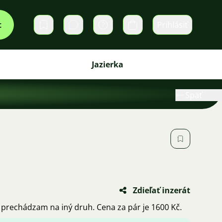
t
Prihlásiť
Súkromné správy
Košík
Jazierka
Späť
Zdieľať inzerát
prechádzam na iný druh. Cena za pár je 1600 Kč.