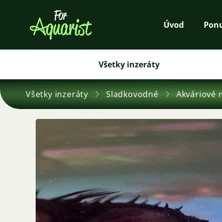
Úvod
Pon
Všetky inzeráty
Všetky inzeráty
Sladkovodné
Akváriové 