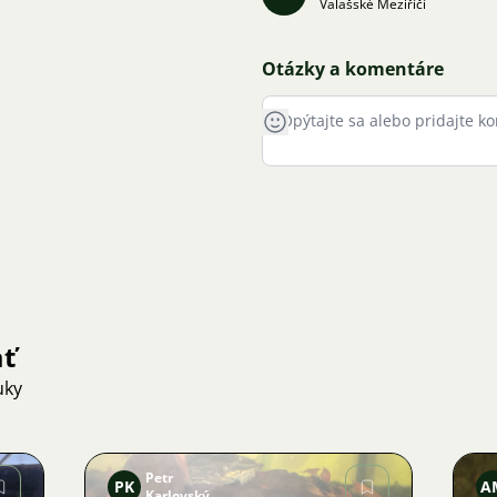
Valašské Meziříčí
Otázky a komentáre
ať
uky
Petr
PK
A
Karlovský