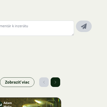
Zobraziť viac
Adam
M
Molin