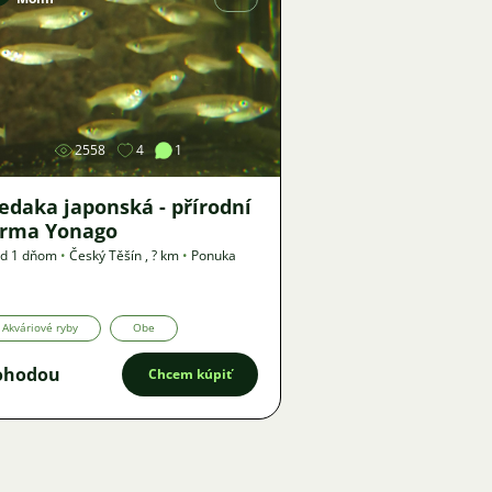
Obrázok
2558
4
1
edaka japonská - přírodní
orma Yonago
ed 1 dňom
•
Český Těšín
,
? km
•
Ponuka
Akváriové ryby
Obe
ohodou
Chcem kúpiť