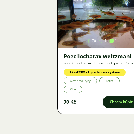
Obrázok
70
1
1
Poecilocharax weitzmani
pred 8 hodinami
•
České Budějovice
,
? km
Ponuka
AkvaEXPO - k předání na výstavě
Akváriové ryby
Tetra
Obe
70 Kč
Chcem kúpiť