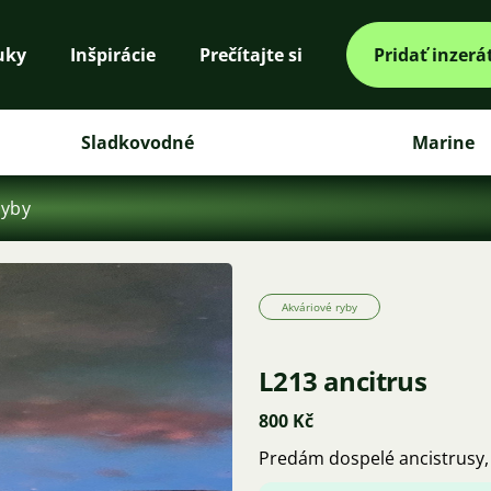
uky
Inšpirácie
Prečítajte si
Pridať inzerá
Sladkovodné
Marine
ryby
Akváriové ryby
L213 ancitrus
800 Kč
Predám dospelé ancistrusy, 