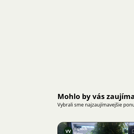
Mohlo by vás zaujím
Vybrali sme najzaujímavejšie pon
Vojtěch
VV
Voltr