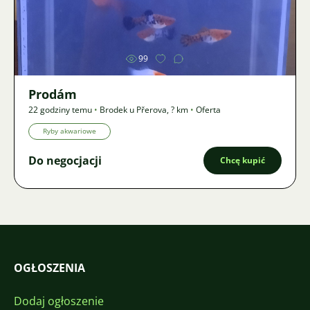
Zdjęcie
99
Prodám
22 godziny temu
•
Brodek u Přerova
,
? km
•
Oferta
Ryby akwariowe
Do negocjacji
Chcę kupić
OGŁOSZENIA
Dodaj ogłoszenie