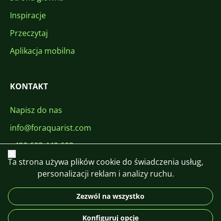
Inspiracje
Przeczytaj
Aplikacja mobilna
KONTAKT
Napisz do nas
info@foraquarist.com
+420 603 449 602
Zamknij
Ta strona używa plików cookie do świadczenia usług,
personalizacji reklam i analizy ruchu.
Zezwól na wszystko
CS
SK
EN
PL
DE
Konfiguruj opcje