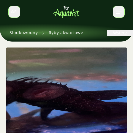
PL
Zmień język
Słodkowodny
Ryby akwariowe
Wstecz