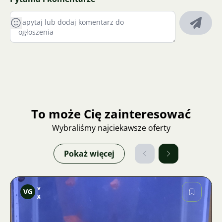
To może Cię zainteresować
Wybraliśmy najciekawsze oferty
Pokaż więcej
v
VG
g