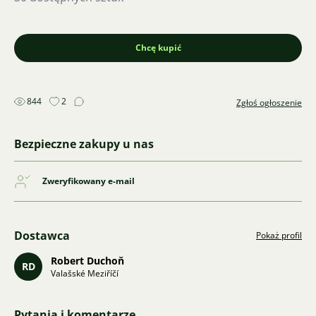
Chcę kupić
844
2
Zgłoś ogłoszenie
Bezpieczne zakupy u nas
Zweryfikowany e-mail
Dostawca
Pokaż profil
Robert Duchoň
RD
Valašské Meziříčí
Pytania i komentarze