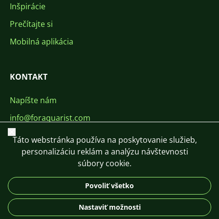
Inšpirácie
Prečítajte si
Mobilná aplikácia
KONTAKT
Napíšte nám
info@foraquarist.com
Zavrieť
+420 603 449 602
Táto webstránka používa na poskytovanie služieb,
personalizáciu reklám a analýzu návštevnosti
súbory cookie.
Povoliť všetko
CS
SK
EN
PL
DE
Nastaviť možnosti
© 2026 For Aquarist