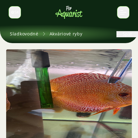
SK
Prepnúť jazyk
Sladkovodné
Akváriové ryby
Späť