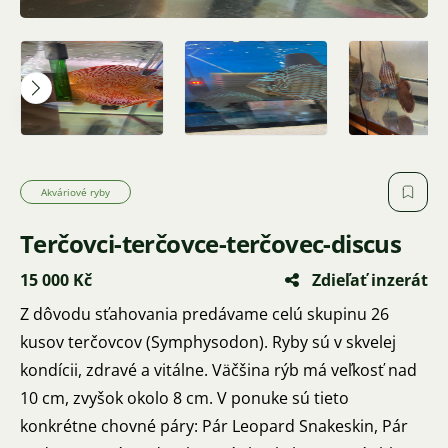
Akváriové ryby
Terčovci-terčovce-terčovec-discus
15 000 Kč
Zdieľať inzerát
Z dôvodu sťahovania predávame celú skupinu 26
kusov terčovcov (Symphysodon). Ryby sú v skvelej
kondícii, zdravé a vitálne. Väčšina rýb má veľkosť nad
10 cm, zvyšok okolo 8 cm. V ponuke sú tieto
konkrétne chovné páry: Pár Leopard Snakeskin, Pár