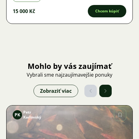
15 000 Kč
Chcem kúpiť
Mohlo by vás zaujímať
Vybrali sme najzaujímavejšie ponuky
Zobraziť viac
Petr
PK
Karlovský