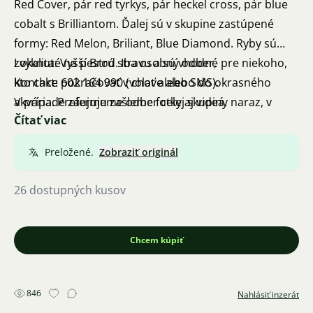
Red Cover, pár red tyrkys, pár heckel cross, pár blue
cobalt s Brilliantom. Ďalej sú v skupine zastúpené
formy: Red Melon, Briliant, Blue Diamond. Ryby sú
zvyknuté na pestrú stravu a sú vhodné pre niekoho,
Lokalita: Vyšší Brod. Iba osobný odber,
kto chce pokračovať v chove alebo do okrasného
Kontakt: 602 164 990 (volať alebo SMS).
akvária. Preferujeme odber celej skupiny naraz, v
V prípade záujmu zašleme fotky aj videá.
Čítať viac
prípade sa dá hovoriť o cene až na mieste! Po dohode
je možné predať aj jednotlivé páry alebo menšie
Preložené.
Zobraziť originál
skupinky.
Celá skupina (26 ks): 15 tisíc
26 dostupných kusov
Menšie skupinky: podľa dohody
Chcem kúpiť
846
Nahlásiť inzerát