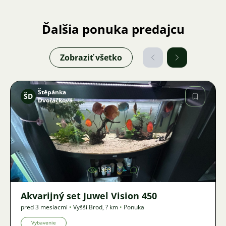
Ďalšia ponuka predajcu
Zobraziť všetko
Štěpánka
ŠD
Dvořáčková
Obrázok
1353
Akvarijný set Juwel Vision 450
pred 3 mesiacmi
•
Vyšší Brod
,
? km
•
Ponuka
Vybavenie