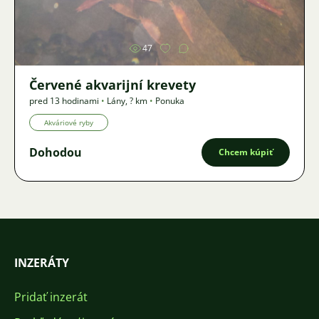
Obrázok
47
Červené akvarijní krevety
pred 13 hodinami
•
Lány
,
? km
•
Ponuka
Akváriové ryby
Dohodou
Chcem kúpiť
INZERÁTY
Pridať inzerát