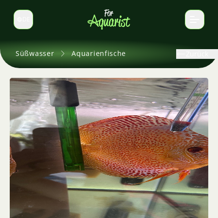
DE
Sprache wechseln
Süßwasser
Aquarienfische
Zurück