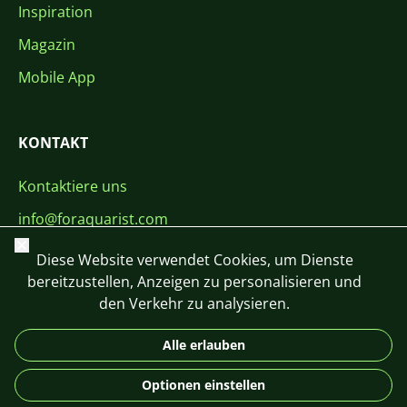
Inspiration
Magazin
Mobile App
KONTAKT
Kontaktiere uns
info@foraquarist.com
Schließen
+420 603 449 602
Diese Website verwendet Cookies, um Dienste
bereitzustellen, Anzeigen zu personalisieren und
den Verkehr zu analysieren.
Alle erlauben
CS
SK
EN
PL
DE
Optionen einstellen
© 2026 For Aquarist