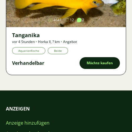
Bild
4641
12
2
Tanganika
vor 4 Stunden
•
Horka II
,
? km
•
Angebot
Aquarienfische
Beide
Verhandelbar
Möchte kaufen
ANZEIGEN
Anzeige hinzufügen