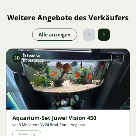
Weitere Angebote des Verkäufers
Alle anzeigen
Štěpánka
ŠD
Dvořáčková
Bild
1385
Aquarium-Set Juwel Vision 450
vor 3 Monaten
•
Vyšší Brod
,
? km
•
Angebot
Ausrüstung